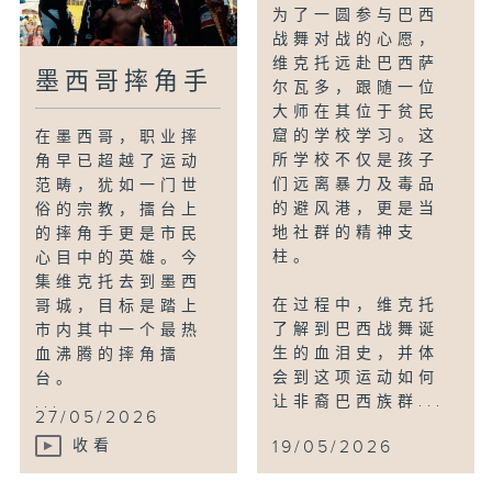
为了一圆参与巴西
播出时间： (首播) 2026年4月7日 星期
战舞对战的心愿，
二 晚上10时
维克托远赴巴西萨
墨西哥摔角手
尔瓦多，跟随一位
大师在其位于贫民
In this episode, Victor embarks
窟的学校学习。这
在墨西哥，职业摔
on a high‑risk adventure with
所学校不仅是孩子
角早已超越了运动
one goal: to become a film
们远离暴力及毒品
范畴，犹如一门世
stuntman. He trains to become a
的避风港，更是当
俗的宗教，擂台上
human torch, to drive like James
地社群的精神支
的摔角手更是市民
Bond, and to jump from a
柱。
心目中的英雄。今
集维克托去到墨西
four‑story building. To see the
在过程中，维克托
哥城，目标是踏上
challenge through, Victor must
了解到巴西战舞诞
市内其中一个最热
learn to manage risk and, above
生的血泪史，并体
血沸腾的摔角擂
all, to overcome his fears.
会到这项运动如何
台。
让非裔巴西族群...
...
Along the way, he meets some of
27/05/2026
the industry’s best stunt
收看
19/05/2026
performers and joins one of the