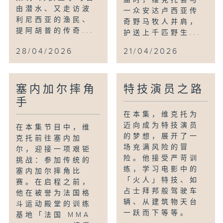
由潜水、又走访波
一众安达卢西亚传
利尼西亚的渔民、
奇野马牧人并肩，
提阿胡普的传奇...
护送上千匹野生...
28/04/2026
21/04/2026
塞内加尔摔角
特技演员之路
手
在本集，维克托为
迈向成为特技演员
在本集节目中，维
的梦想，展开了一
克托前往塞内加
场充满风险的冒
尔，迎接一项艰钜
险。他接受严苛训
挑战：参加传统的
练，学习电影中的
塞内加尔摔角比
「火人」特技、如
赛。在启程之前，
占士拜邦般驾驶车
他在被誉为法国格
辆、从建筑物天台
斗运动殿堂的训练
一跃而下等等。
基地「法国 MMA