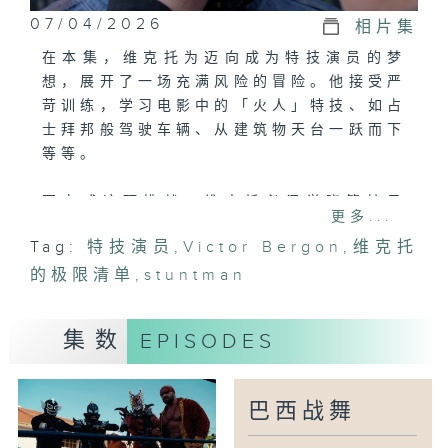
07/04/2026
相片集
在本集，维克托为迈向成为特技演员的梦
想，展开了一场充满风险的冒险。他接受严
苛训练，学习电影中的「火人」特技、如占
士拜邦般驾驶车辆、从建筑物天台一跃而下
等等。
要完成这项挑战，维克托必须学晓管控风
更多...
险，更要战胜内心的恐惧。他成功争取得机
Tag:
特技演员
,
Victor Bergon
,
维克托
会，走进法国一所世界知名的特技学校受
的极限清单
训，与八十六位同样怀抱特技演员梦的同
,
stuntman
窗，一起接受业内顶尖特技导师的培训。维
克托在探索电影特技的奥秘之余，同时展现
集数
EPISODES
出在银幕背后，用生命与勇气让电影绽放魔
力的特技人故事。
巴西战舞
双语广播： 粤语/法语 (电视版 及 网上
版)