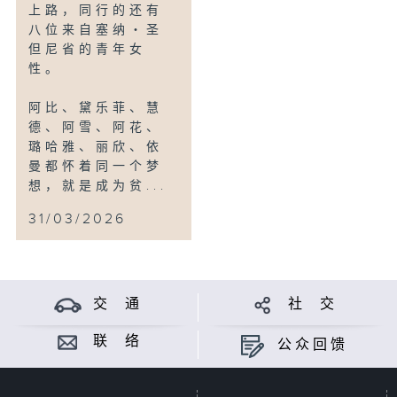
上路，同行的还有
八位来自塞纳・圣
但尼省的青年女
性。
阿比、黛乐菲、慧
德、阿雪、阿花、
璐哈雅、丽欣、依
曼都怀着同一个梦
想，就是成为贫...
31/03/2026
交 通
社 交
联 络
公众回馈