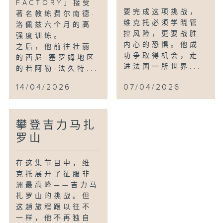
FACTORY」接受
要完成这项挑战，
著名教练费尔南德·
维克托必须学晓管
洛佩兹六个月的高
控风险，更要战胜
强度训练。
内心的恐惧。他成
之后，他前往壮丽
功争取得机会，走
的西尼-塞罗姆地区
进法国一所世界...
的若阿勒-法久特...
14/04/2026
07/04/2026
攀登吉力马扎
罗山
在这集节目中，维
克托展开了征服非
洲最高峰——吉力马
扎罗山的挑战。但
这趟旅程跟以往不
一样，他不再独自