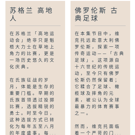
world’s most prestigious stunt
schools in France. Together with
苏格兰 高地
佛罗伦斯 古
86 fellow students who, like
人
典足球
him, dream of becoming stunt
performers, Victor uncovers the
在苏格兰「高地运
在本集节目中，维
craft’s secrets. This
动会」绝非只是魁
克托远赴意大利佛
action‑packed, full‑throttle
梧大力士在草地上
罗伦斯，探索一项
episode dives into the world of
角力的比赛，更是
传奇运动——「古典
those who, behind the scenes,
一场历史悠久的文
足球」。这项源自
make cinema truly magical.
化庆典。
十六世纪的传统运
动，至今只有佛罗
在氏族征战的岁
Bilingual: Cantonese / French
伦斯仍然保留着；
月，体能是生存的
它糅合了足球、橄
(TV version)
重要门槛。早期的
榄球及摔角的元
Time: (First run) 2026.04.07 Tue,
氏族首领透过投掷
素，被公认为全球
10pm
比赛，选拔精锐的
最暴力的体育赛事
勇士。时至今日，
之一。
这种选拔方式已转
化为每年五至八月
然而，维克托面临
的年度盛事。每...
着一个严苛的门...