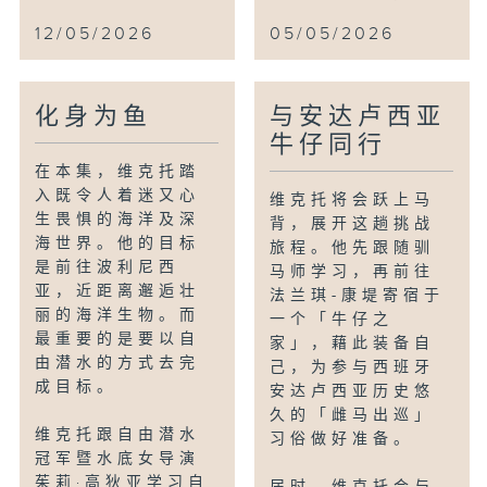
12/05/2026
05/05/2026
化身为鱼
与安达卢西亚
牛仔同行
在本集，维克托踏
入既令人着迷又心
维克托将会跃上马
生畏惧的海洋及深
背，展开这趟挑战
海世界。他的目标
旅程。他先跟随驯
是前往波利尼西
马师学习，再前往
亚，近距离邂逅壮
法兰琪-康堤寄宿于
丽的海洋生物。而
一个「牛仔之
最重要的是要以自
家」，藉此装备自
由潜水的方式去完
己，为参与西班牙
成目标。
安达卢西亚历史悠
久的「雌马出巡」
维克托跟自由潜水
习俗做好准备。
冠军暨水底女导演
茱莉·高狄亚学习自
届时，维克托会与