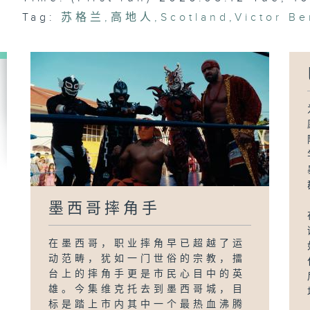
Tag:
苏格兰
,
高地人
,
Scotland
,
Victor B
墨西哥摔角手
在墨西哥，职业摔角早已超越了运
动范畴，犹如一门世俗的宗教，擂
台上的摔角手更是市民心目中的英
雄。今集维克托去到墨西哥城，目
标是踏上市内其中一个最热血沸腾