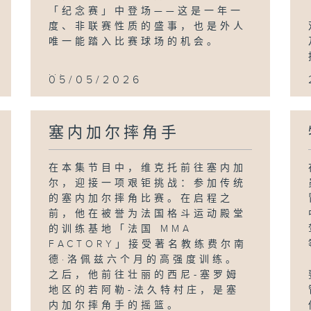
「纪念赛」中登场——这是一年一
度、非联赛性质的盛事，也是外人
唯一能踏入比赛球场的机会。
...
05/05/2026
塞内加尔摔角手
在本集节目中，维克托前往塞内加
尔，迎接一项艰钜挑战：参加传统
的塞内加尔摔角比赛。在启程之
前，他在被誉为法国格斗运动殿堂
的训练基地「法国 MMA
FACTORY」接受著名教练费尔南
德·洛佩兹六个月的高强度训练。
之后，他前往壮丽的西尼-塞罗姆
地区的若阿勒-法久特村庄，是塞
内加尔摔角手的摇篮。