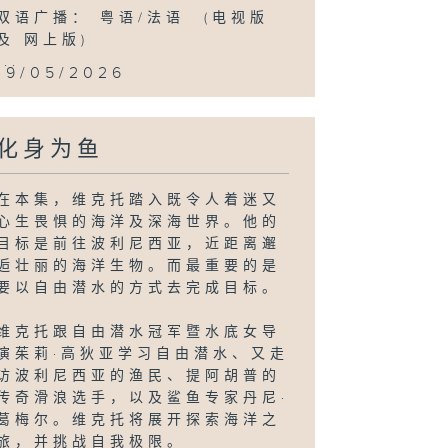
双语广播： 粤语/法语 (电视版
及 网上版)
...
19/05/2026
化身为鱼
在本集，维克托踏入既令人着迷又
心生畏惧的海洋及深海世界。他的
目标是前往波利尼西亚，近距离邂
逅壮丽的海洋生物。而最重要的是
要以自由潜水的方式去完成目标。
维克托跟自由潜水冠军暨水底女导
演茱莉·高狄亚学习自由潜水、又走
访波利尼西亚的渔民、提阿胡普的
传奇滑浪选手，以及鲨鱼专家丹尼·
葛梅尔。维克托将展开探索海洋之
旅，并挑战自我极限。