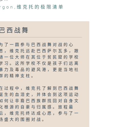
ergon
,
维克托的极限清单
巴西战舞
为了一圆参与巴西战舞对战的心
愿，维克托远赴巴西萨尔瓦多，跟
随一位大师在其位于贫民窟的学校
学习。这所学校不仅是孩子们远离
暴力及毒品的避风港，更是当地社
群的精神支柱。
在过程中，维克托了解到巴西战舞
诞生的血泪史，并体会到这项运动
如何让非裔巴西族群找回对自身文
化根源的自豪与归属感。旅程最
后，维克托终达成心愿，参与了一
场盛大的围圈对战。