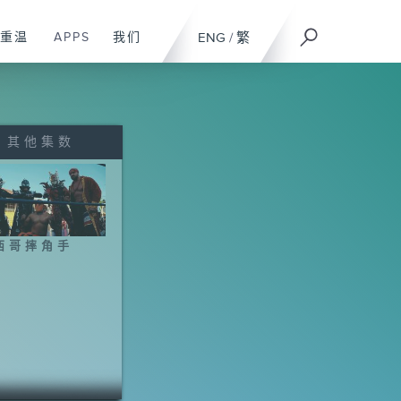
重温
APPS
我们
ENG
/
繁
其他集数
西哥摔角手