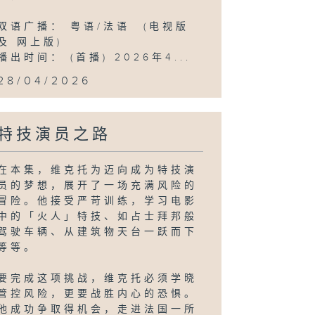
双语广播： 粤语/法语 (电视版
及 网上版)
播出时间： (首播) 2026年4...
28/04/2026
特技演员之路
在本集，维克托为迈向成为特技演
员的梦想，展开了一场充满风险的
冒险。他接受严苛训练，学习电影
中的「火人」特技、如占士拜邦般
驾驶车辆、从建筑物天台一跃而下
等等。
要完成这项挑战，维克托必须学晓
管控风险，更要战胜内心的恐惧。
他成功争取得机会，走进法国一所