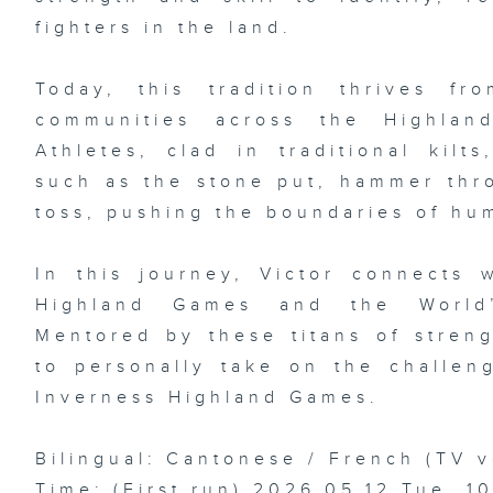
fighters in the land.
Today, this tradition thrives f
communities across the Highlan
Athletes, clad in traditional kilt
such as the stone put, hammer thr
toss, pushing the boundaries of hu
In this journey, Victor connects w
Highland Games and the World’
Mentored by these titans of streng
to personally take on the challeng
Inverness Highland Games.
Bilingual: Cantonese / French (TV v
Time: (First run) 2026.05.12 Tue, 1