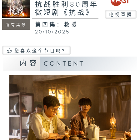
seconds
抗战胜利80周年
微短剧《抗战》
电视直播
第四集：救援
所有集数
20/10/2025
您喜欢这个节目吗?
内容
CONTENT