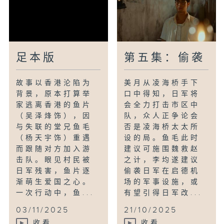
第五集：偷袭
足本版
美月从凌海桥手下
故事以香港沦陷为
口中得知，日军将
背景，原本打算举
会全力打击市区中
家逃离香港的鱼片
队，众人正争论会
（吴泽烽饰），因
否是凌海桥太太所
与失联的堂兄鱼毛
设的局。鱼毛此时
（杨天宇饰）重遇
建议可施围魏救赵
而跟随对方加入游
之计，李均遂建议
击队。眼见村民被
偷袭日军在启德机
日军残害，鱼片逐
场的军事设施，或
渐萌生爱国之心。
有望引得日军改...
一次行动中，鱼...
03/11/2025
21/10/2025
收看
收看