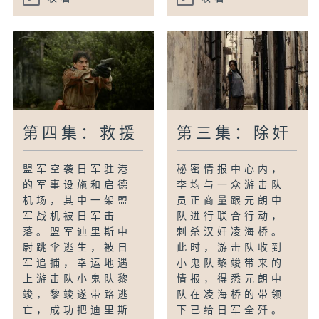
第四集：救援
第三集：除奸
盟军空袭日军驻港
秘密情报中心内，
的军事设施和启德
李均与一众游击队
机场，其中一架盟
员正商量跟元朗中
军战机被日军击
队进行联合行动，
落。盟军迪里斯中
刺杀汉奸凌海桥。
尉跳伞逃生，被日
此时，游击队收到
军追捕，幸运地遇
小鬼队黎竣带来的
上游击队小鬼队黎
情报，得悉元朗中
竣，黎竣遂带路逃
队在凌海桥的带领
亡，成功把迪里斯
下已给日军全歼。