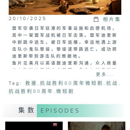
20/10/2025
相片集
盟军空袭日军驻港的军事设施和启德机场，
其中一架盟军战机被日军击落。盟军迪里斯
中尉跳伞逃生，被日军追捕，幸运地遇上游
击队小鬼队黎竣，黎竣遂带路逃亡，成功把
迪里斯带到游击队的根据地。
鱼片见美月以英语跟迪里斯沟通，众人商量
从水路送迪里斯会合盟军。鱼片与美月送别
更多...
迪里斯后，得悉美月的身世，原来美月本是
Tag:
救援
,
抗战胜利80周年微短剧
,
抗战
,
生于小康之家，念英文书院，因全家遭日军
抗战胜利80周年
杀害，幸得游击队救助，遂成为游击队一
,
微短剧
员。
鱼片感慨战争改变了每一个人的命运。
集数
EPISODES