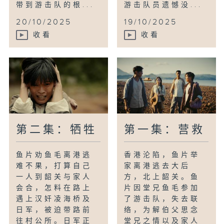
带到游击队的根...
游击队员遗憾没...
20/10/2025
19/10/2025
收看
收看
第二集：牺牲
第一集：营救
鱼片劝鱼毛离港逃
香港沦陷，鱼片举
难不果，打算自己
家离港逃去大后
一人到韶关与家人
方，北上韶关。鱼
会合，怎料在路上
片因堂兄鱼毛参加
遇上汉奸凌海桥及
了游击队，失去联
日军，被迫带路前
络，为解伯父思念
往村公所。日军正
堂兄之情以及家人