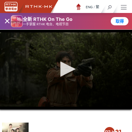
ENG
/
繁
×
全新 RTHK On The Go
取得
一手掌握 RTHK 电台、电视节目
0
seconds
of
6
minutes,
7