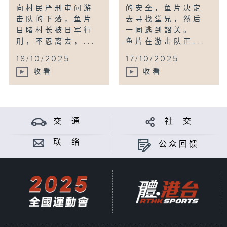
向村民严刑审问游
的安全，鱼片决定
击队的下落，鱼片
去寻找堂兄，然后
目睹村长被日军行
一同逃到韶关。
刑，不忍离去，...
鱼片在游击队正...
18/10/2025
17/10/2025
收看
收看
交 通
社 交
联 络
公众回馈