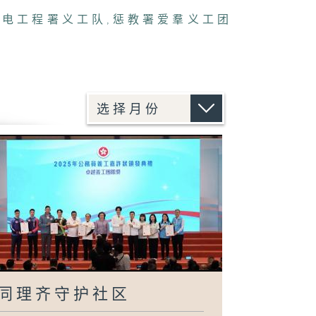
机电工程署义工队
,
惩教署爱羣义工团
同理齐守护社区