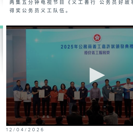
两集五分钟电视节目《义工善行 公务员好故
得奖公务员义工队伍。
0
12/04/2026
seconds