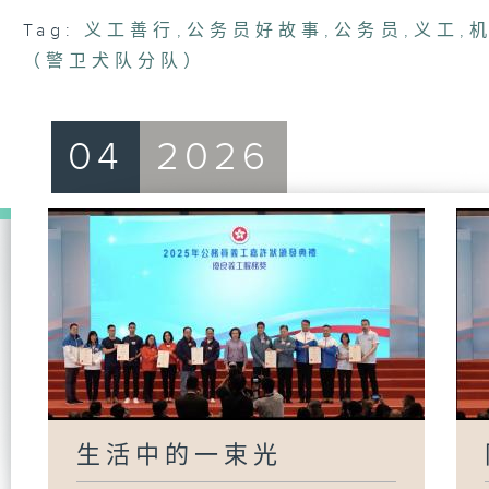
Tag:
义工善行
,
公务员好故事
,
公务员
,
义工
,
（警卫犬队分队）
04
2026
生活中的一束光