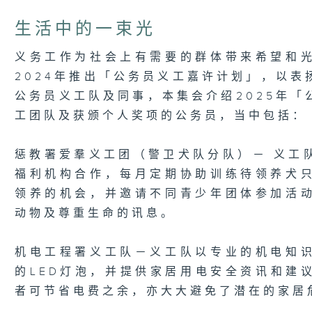
of
5
生活中的一束光
minutes,
7
seconds
Volume
义务工作为社会上有需要的群体带来希望和
90%
2024年推出「公务员义工嘉许计划」，以
公务员义工队及同事，本集会介绍2025年
工团队及获颁个人奖项的公务员，当中包括：
惩教署爱羣义工团（警卫犬队分队）－ 义工
福利机构合作，每月定期协助训练待领养犬
领养的机会，并邀请不同青少年团体参加活
动物及尊重生命的讯息。
机电工程署义工队－义工队以专业的机电知
的LED灯泡，并提供家居用电安全资讯和建
者可节省电费之余，亦大大避免了潜在的家居