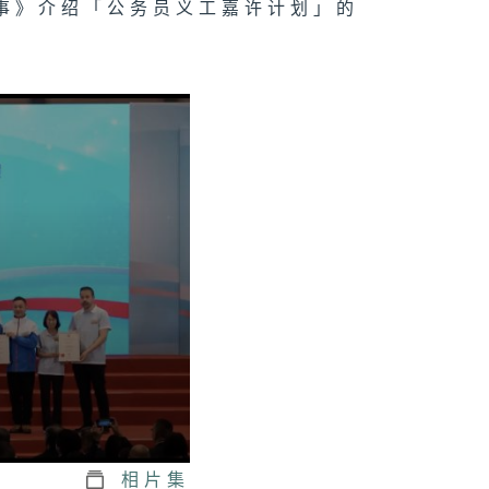
事》介绍「公务员义工嘉许计划」的
相片集