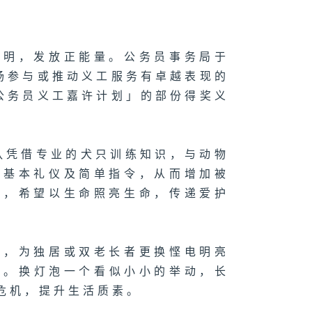
光明，发放正能量。公务员事务局于
表扬参与或推动义工服务有卓越表现的
「公务员义工嘉许计划」的部份得奖义
队凭借专业的犬只训练知识，与动物
只基本礼仪及简单指令，从而增加被
动，希望以生命照亮生命，传递爱护
识，为独居或双老长者更换悭电明亮
议。换灯泡一个看似小小的举动，长
危机，提升生活质素。