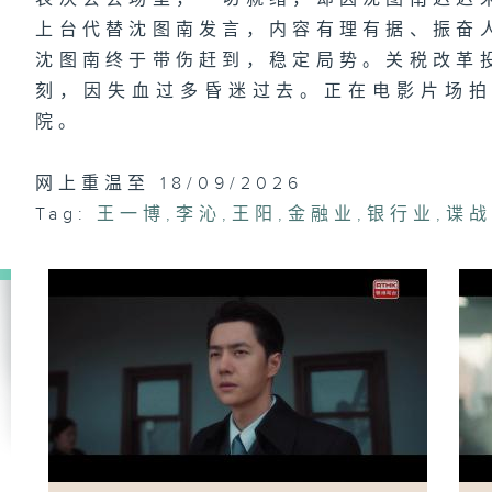
上台代替沈图南发言，内容有理有据、振奋
第
沈图南终于带伤赶到，稳定局势。关税改革
掩
刻，因失血过多昏迷过去。正在电影片场
院。
网上重温至 18/09/2026
Tag:
王一博
,
李沁
,
王阳
,
金融业
,
银行业
,
谍