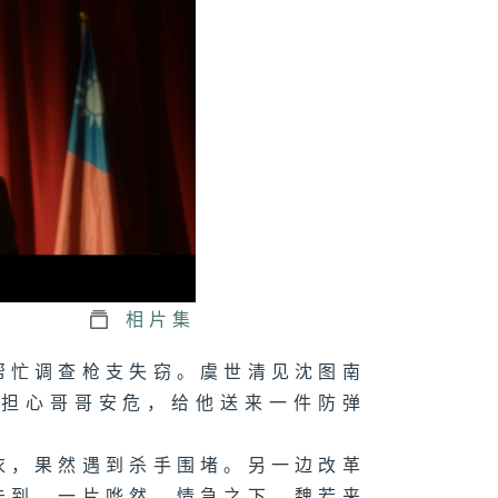
三十三集：苏币
钞厂位置被查出
三十二集：苏区
现大量假钞
三十一集：魏若
加入苏区苏维埃
行
相片集
帮忙调查枪支失窃。虞世清见沈图南
真担心哥哥安危，给他送来一件防弹
三十集：沈近真
魏若和牛春苗来
苏区
衣，果然遇到杀手围堵。另一边改革
未到，一片哗然。情急之下，魏若来