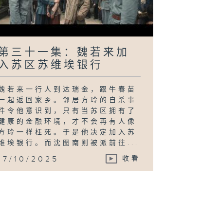
第三十一集：魏若来加
入苏区苏维埃银行
魏若来一行人到达瑞金，跟牛春苗
一起返回家乡。邻居方玲的自杀事
件令他意识到，只有当苏区拥有了
健康的金融环境，才不会再有人像
方玲一样枉死。于是他决定加入苏
维埃银行。而沈图南则被派前往...
17/10/2025
收看