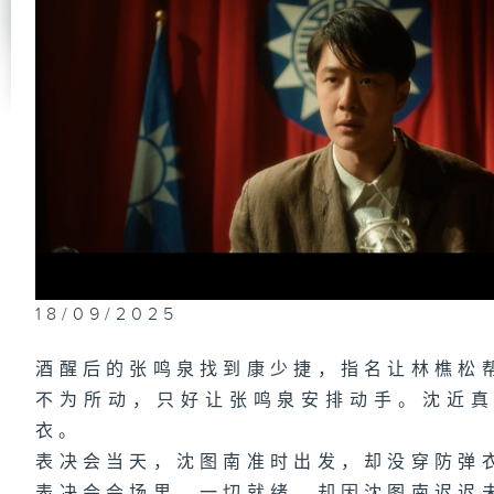
第
假
第
出
第
来
银
18/09/2025
酒醒后的张鸣泉找到康少捷，指名让林樵松
不为所动，只好让张鸣泉安排动手。沈近
第
带
到
衣。
表决会当天，沈图南准时出发，却没穿防弹
表决会会场里，一切就绪，却因沈图南迟迟