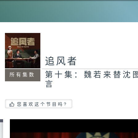
第
真
追风者
第
苏
第十集：魏若来替沈
所有集数
言
第
体
您喜欢这个节目吗?
触