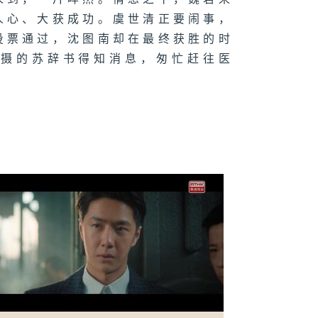
人心、大获成功。虞世清正要闹事，
二十九集：徐诺
投票通过，沈图南却在最终获胜的时
护魏若来逃走
拍摄的苏辞书得知消息，匆忙赶往医
战