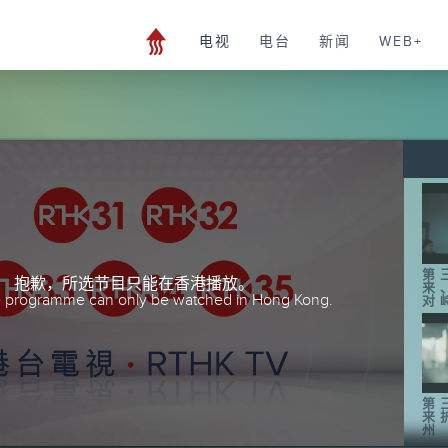
电视
电台
新闻
WEB+
第
抱歉，所选节目只能在香港播放。
来
he programme can only be watched in Hong Kong.
对
第
来
州