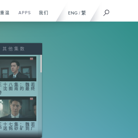
重温
APPS
我们
ENG
/
繁
其他集数
三十八集：魏若
、沈图南的最终
峙
三十七集：魏若
护送钨砂矿到广