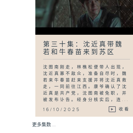
第三十集：沈近真带魏
若和牛春苗来到苏区
沈图南刚走，林樵松便带人出现，
沈近真寡不敌众，准备自尽时，魏
若来牛春苗赶来支援并将沈近真救
走，一同前往江西。康爷确认了沈
近真是共产党，沈图南被免职，并
被发布讣告。经身分核实后，连...
16/10/2025
收看
更多集数 ...