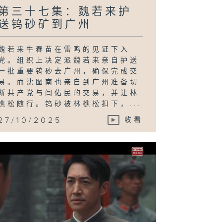
第三十七集：魏若来护
送钨砂矿到广州
魏若来牛春苗在雷鸣的见证下入
党。组织上决定派魏若来亲自护送
一批重要钨砂去广州，确保完成交
易。而沈图南也亲自到广州准备切
断共产党与闫佑民的交易，并让林
樵松随行。钨砂被林樵松扣下，...
27/10/2025
收看