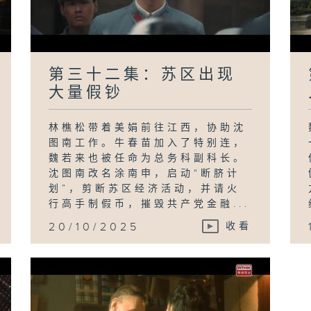
第三十二集：苏区出现
大量假钞
林樵松带着美娟前往江西，协助沈
图南工作。牛春苗加入了特别连，
魏若来也被任命为总务科副科长。
沈图南改名涂南申，启动“断脐计
划”，剪断苏区经济活动，并请火
行高手制假币，摧毁共产党金融...
20/10/2025
收看