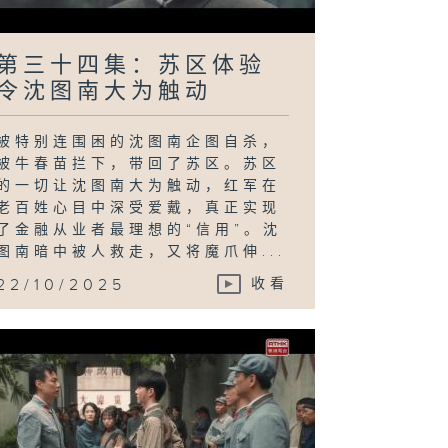
第三十四集：苏区体验
令沈图南大为触动
被特别连围困的沈图南企图自杀，
被牛春苗拦下，带回了苏区。苏区
的一切让沈图南大为触动，红军在
老百姓心目中深受爱戴，真正实现
了金融从业者最理想的“信用”。沈
图南暗中被人救走，又将魔爪伸...
22/10/2025
收看