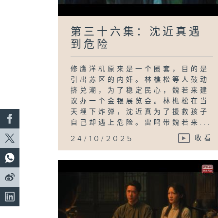
第三十六集：沈近真遇
到危险
修鹰洋机原来是一个圈套，目的是
引出苏区的内奸。林樵松等人鼓动
挤兑潮，为了稳定民心，魏若来建
议办一个金银展览会。林樵松在当
天埋下炸弹，沈近真为了援救孩子
自己却遇上危险。雷鸣带魏若来...
24/10/2025
收看