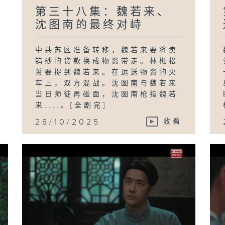
第三十八集：魏若来、
沈图南的最终对峙
中共苏区准备转移，魏若来要将卖
钨砂的贷款换成物资带走。林樵松
誓要捉到魏若来。在运送物资的火
车上，双方混战。沈图南与魏若来
当日师徒再碰面，沈图南枪指魏若
来....。[全剧完]
28/10/2025
收看