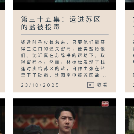
第三十五集：运进苏区
的盐被投毒
钱逢时答应魏若来，只要他们能获
得三江口的通关密码，便卖盐给他
们。沈近真在苏辞书的帮助下，取
得密码本。然而，林樵松发现了钱
逢时卖给苏区的盐，自作主张在盐
里下了砒霜，沈图南电报苏区盐...
23/10/2025
收看