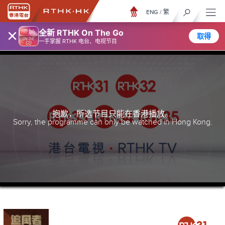
ENG
/
繁
×
全新 RTHK On The Go
取得
一手掌握 RTHK 电台、电视节目
抱歉，所选节目只能在香港播放。
Sorry, the programme can only be watched in Hong Kong.