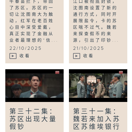
牛春苗拦下，带回
江口被彻底封锁，
了苏区。苏区的一
沈图南设置了新的
切让沈图南大为触
通行方式，同时开
动，红军在老百姓
展限盐令，卡的苏
心目中深受爱戴，
区喘不过气。魏若
真正实现了金融从
来探查假币的来
业者最理想的“信...
源，引出了印钞...
22/10/2025
21/10/2025
收看
收看
第三十二集：
第三十一集：
苏区出现大量
魏若来加入苏
假钞
区苏维埃银行