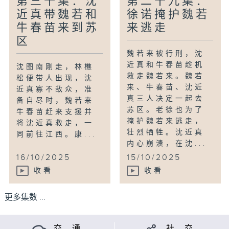
第三十集：沈
第二十九集：
近真带魏若和
徐诺掩护魏若
牛春苗来到苏
来逃走
区
魏若来被行刑，沈
近真和牛春苗趁机
沈图南刚走，林樵
救走魏若来。魏若
松便带人出现，沈
来、牛春苗、沈近
近真寡不敌众，准
真三人决定一起去
备自尽时，魏若来
苏区。老徐也为了
牛春苗赶来支援并
掩护魏若来逃走，
将沈近真救走，一
壮烈牺牲。沈近真
同前往江西。康...
内心崩溃，在沈...
16/10/2025
15/10/2025
收看
收看
更多集数 ...
交 通
社 交