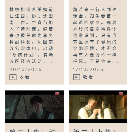
林樵松带着美娟前
魏若来一行人到达
往江西，协助沈图
瑞金，跟牛春苗一
南工作。牛春苗加
起返回家乡。邻居
入了特别连，魏若
方玲的自杀事件令
来也被任命为总务
他意识到，只有当
科副科长。沈图南
苏区拥有了健康的
改名涂南申，启动
金融环境，才不会
“断脐计划”，剪断
再有人像方玲一样
苏区经济活动，...
枉死。于是他决...
20/10/2025
17/10/2025
收看
收看