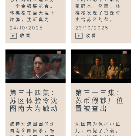
一个金银展览会。
密码本。然而，林
林樵松在当天埋下
樵松发现了钱逢时
炸弹，沈近真为...
卖给苏区的盐，...
24/10/2025
23/10/2025
收看
收看
第三十四集：
第三十三集：
苏区体验令沈
苏币假钞厂位
图南大为触动
置被查出
被特别连围困的沈
沈图南为保护小鱼
图南企图自杀，被
儿，击毙了卢荟。