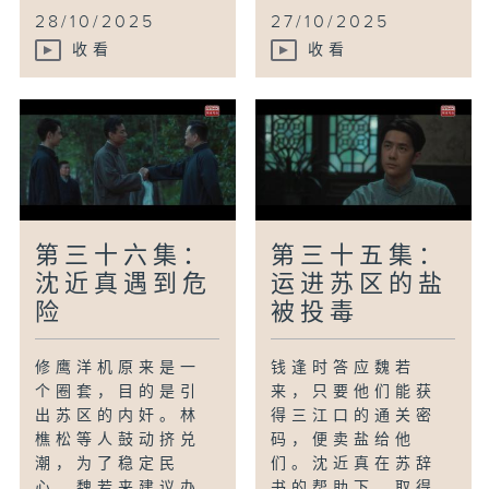
28/10/2025
27/10/2025
收看
收看
第三十六集：
第三十五集：
沈近真遇到危
运进苏区的盐
险
被投毒
修鹰洋机原来是一
钱逢时答应魏若
个圈套，目的是引
来，只要他们能获
出苏区的内奸。林
得三江口的通关密
樵松等人鼓动挤兑
码，便卖盐给他
潮，为了稳定民
们。沈近真在苏辞
心，魏若来建议办
书的帮助下，取得