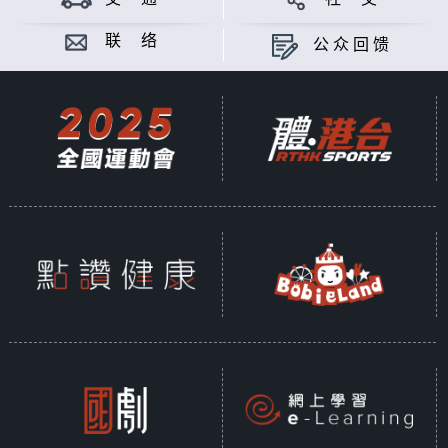
联 络
公众回馈