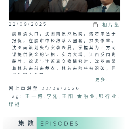
22/09/2025
相片集
虞世清灭口，沈图南愤然出院。魏若来急于
报仇，在股市中轻敌落入圈套，损失惨重。
沈图南策划央行突袭兴夏，掌握其为西方间
谍提供资金的证据，实力大增。江西反围剿
获胜，徐诺与沈近真交换情报时，沈图南带
着魏若来前来裁衣，魏若来险些被识破，但
最终迎来升职。
更多...
网上重温至 22/09/2026
Tag:
王一博
,
李沁
,
王阳
,
金融业
,
银行业
,
谍战
集数
EPISODES