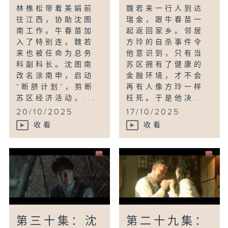
林樵松带着美娟前
魏若来一行人到达
往江西，协助沈图
瑞金，跟牛春苗一
南工作。牛春苗加
起返回家乡。邻居
入了特别连，魏若
方玲的自杀事件令
来也被任命为总务
他意识到，只有当
科副科长。沈图南
苏区拥有了健康的
改名涂南申，启动
金融环境，才不会
“断脐计划”，剪断
再有人像方玲一样
苏区经济活动，...
枉死。于是他决...
20/10/2025
17/10/2025
收看
收看
第三十集：沈
第二十九集：