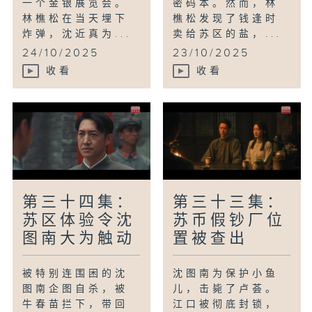
一个金银展览会。
密码本。然而，林
林樵松在当天埋下
樵松发现了钱逢时
炸弹，沈近真为...
卖给苏区的盐，...
24/10/2025
23/10/2025
收看
收看
第三十四集：
第三十三集：
苏区体验令沈
苏币假钞厂位
图南大为触动
置被查出
被特别连围困的沈
沈图南为保护小鱼
图南企图自杀，被
儿，击毙了卢荟。
牛春苗拦下，带回
江口被彻底封锁，