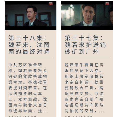
第三十八集：
第三十七集：
魏若来、沈图
魏若来护送钨
南的最终对峙
砂矿到广州
中共苏区准备转
魏若来牛春苗在雷
移，魏若来要将卖
鸣的见证下入党。
钨砂的贷款换成物
组织上决定派魏若
资带走。林樵松誓
来亲自护送一批重
要捉到魏若来。在
要钨砂去广州，确
运送物资的火车
保完成交易。而沈
上，双方混战。沈
图南也亲自到广州
图南与魏若来当日
准备切断共产党与
师徒再碰面，沈...
闫佑民的交易，...