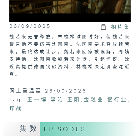
26/09/2025
相片集
魏若来无罪释放，林樵松试图讨好，但魏若来
警告他不要伤害沈图南。沈图南要求释放魏若
来，最终达成让步。魏若来回家被误解，周姨
支持他。沈图南收魏若来为徒，引起惊讶。沈
近真提供德国钨砂资料，林樵松决定调查沈近
真。
网上重温至 26/09/2026
Tag:
王一博
,
李沁
,
王阳
,
金融业
,
银行业
,
谍战
集数
EPISODES