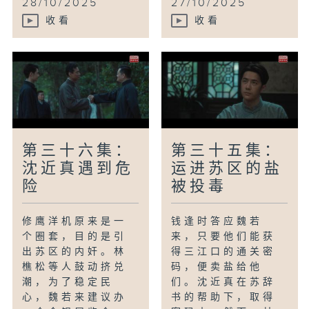
28/10/2025
27/10/2025
收看
收看
第三十六集：
第三十五集：
沈近真遇到危
运进苏区的盐
险
被投毒
修鹰洋机原来是一
钱逢时答应魏若
个圈套，目的是引
来，只要他们能获
出苏区的内奸。林
得三江口的通关密
樵松等人鼓动挤兑
码，便卖盐给他
潮，为了稳定民
们。沈近真在苏辞
心，魏若来建议办
书的帮助下，取得