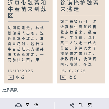
近真带魏若和
徐诺掩护魏若
牛春苗来到苏
来逃走
区
魏若来被行刑，沈
近真和牛春苗趁机
沈图南刚走，林樵
救走魏若来。魏若
松便带人出现，沈
来、牛春苗、沈近
近真寡不敌众，准
真三人决定一起去
备自尽时，魏若来
苏区。老徐也为了
牛春苗赶来支援并
掩护魏若来逃走，
将沈近真救走，一
壮烈牺牲。沈近真
同前往江西。康...
内心崩溃，在沈...
16/10/2025
15/10/2025
收看
收看
更多集数 ...
交 通
社 交