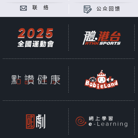
联 络
公众回馈