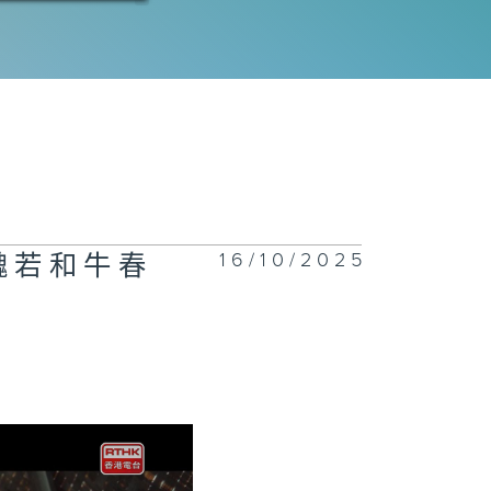
三十六集：沈近
遇到危险
三十五集：运进
区的盐被投毒
16/10/2025
魏若和牛春
三十四集：苏区
验令沈图南大为
动