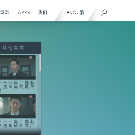
重温
APPS
我们
ENG
/
繁
其他集数
三十八集：魏若
、沈图南的最终
峙
三十七集：魏若
护送钨砂矿到广