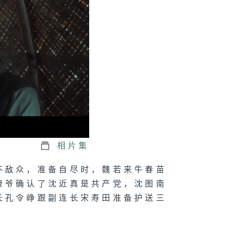
三十三集：苏币
钞厂位置被查出
三十二集：苏区
现大量假钞
三十一集：魏若
加入苏区苏维埃
行
相片集
不敌众，准备自尽时，魏若来牛春苗
康爷确认了沈近真是共产党，沈图南
二十九集：徐诺
护魏若来逃走
长孔令峥跟副连长宋寿田准备护送三