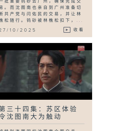
一批重要钨砂去广州，确保完成交
易。而沈图南也亲自到广州准备切
断共产党与闫佑民的交易，并让林
樵松随行。钨砂被林樵松扣下，...
27/10/2025
收看
第三十四集：苏区体验
令沈图南大为触动