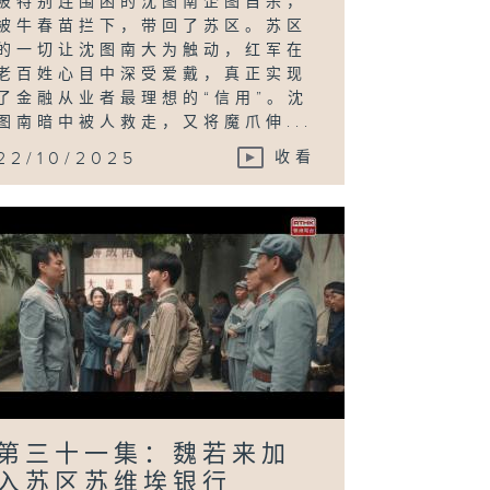
被特别连围困的沈图南企图自杀，
被牛春苗拦下，带回了苏区。苏区
的一切让沈图南大为触动，红军在
老百姓心目中深受爱戴，真正实现
了金融从业者最理想的“信用”。沈
图南暗中被人救走，又将魔爪伸...
22/10/2025
收看
第三十一集：魏若来加
入苏区苏维埃银行