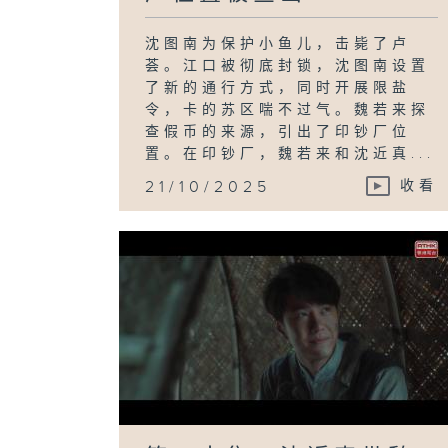
沈图南为保护小鱼儿，击毙了卢
荟。江口被彻底封锁，沈图南设置
了新的通行方式，同时开展限盐
令，卡的苏区喘不过气。魏若来探
查假币的来源，引出了印钞厂位
置。在印钞厂，魏若来和沈近真...
21/10/2025
收看