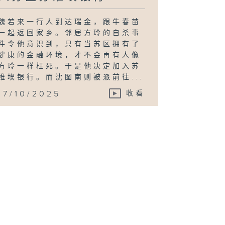
魏若来一行人到达瑞金，跟牛春苗
一起返回家乡。邻居方玲的自杀事
件令他意识到，只有当苏区拥有了
健康的金融环境，才不会再有人像
方玲一样枉死。于是他决定加入苏
维埃银行。而沈图南则被派前往...
17/10/2025
收看