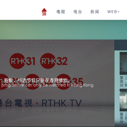
电视
电台
新闻
WEB+
第
抱歉，所选节目只能在香港播放。
来
he programme can only be watched in Hong Kong.
对
第
来
州