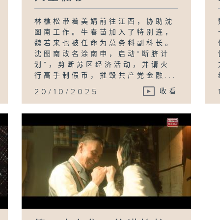
林樵松带着美娟前往江西，协助沈
图南工作。牛春苗加入了特别连，
魏若来也被任命为总务科副科长。
沈图南改名涂南申，启动“断脐计
划”，剪断苏区经济活动，并请火
行高手制假币，摧毁共产党金融...
20/10/2025
收看