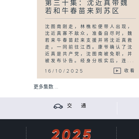
第三十集：沈近真带魏
若和牛春苗来到苏区
沈图南刚走，林樵松便带人出现，
沈近真寡不敌众，准备自尽时，魏
若来牛春苗赶来支援并将沈近真救
走，一同前往江西。康爷确认了沈
近真是共产党，沈图南被免职，并
被发布讣告。经身分核实后，连...
16/10/2025
收看
更多集数 ...
交 通