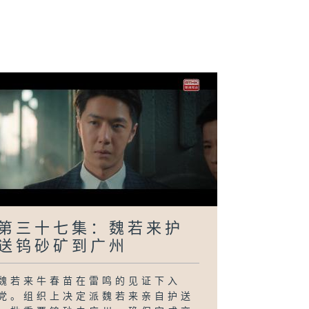
二十八集：库券
相公之于众
第三十七集：魏若来护
送钨砂矿到广州
魏若来牛春苗在雷鸣的见证下入
党。组织上决定派魏若来亲自护送