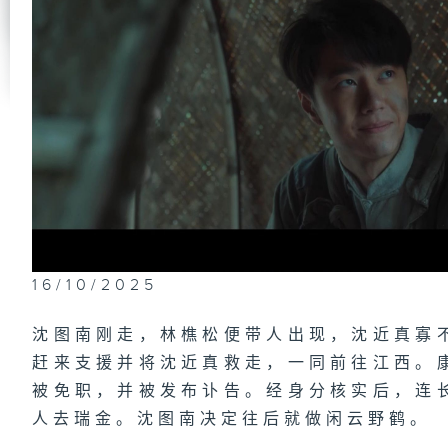
第
假
第
出
第
来
银
16/10/2025
沈图南刚走，林樵松便带人出现，沈近真寡
赶来支援并将沈近真救走，一同前往江西。
第
掩
被免职，并被发布讣告。经身分核实后，连
人去瑞金。沈图南决定往后就做闲云野鹤。