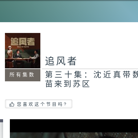
第
真
追风者
第
苏
第三十集：沈近真带
所有集数
苗来到苏区
第
体
您喜欢这个节目吗?
触