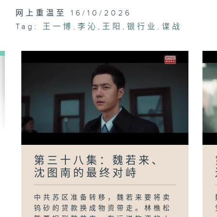
网上重温至 16/10/2026
第
真
Tag:
王一博
,
李沁
,
王阳
,
银行业
,
谍战
第三十八集：魏若来、
沈图南的最终对峙
中共苏区准备转移，魏若来要将卖
钨砂的贷款换成物资带走。林樵松