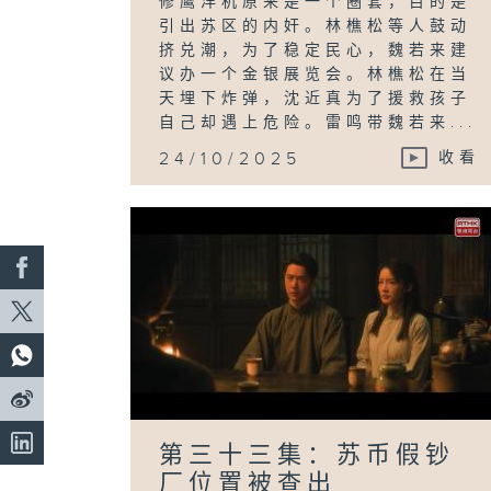
修鹰洋机原来是一个圈套，目的是
引出苏区的内奸。林樵松等人鼓动
挤兑潮，为了稳定民心，魏若来建
议办一个金银展览会。林樵松在当
天埋下炸弹，沈近真为了援救孩子
自己却遇上危险。雷鸣带魏若来...
24/10/2025
收看
第三十三集：苏币假钞
厂位置被查出