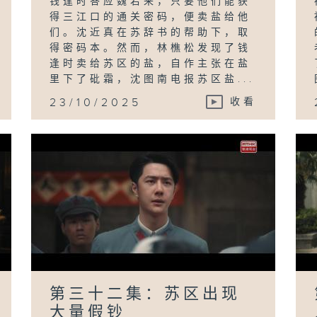
钱逢时答应魏若来，只要他们能获
得三江口的通关密码，便卖盐给他
们。沈近真在苏辞书的帮助下，取
得密码本。然而，林樵松发现了钱
逢时卖给苏区的盐，自作主张在盐
里下了砒霜，沈图南电报苏区盐...
23/10/2025
收看
第三十二集：苏区出现
大量假钞