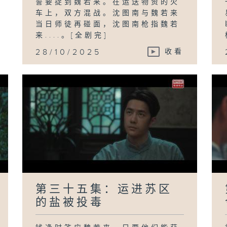
誓要捉到魏若来。在运送物资的火
车上，双方混战。沈图南与魏若来
当日师徒再碰面，沈图南枪指魏若
来....。[全剧完]
28/10/2025
收看
第三十五集：运进苏区
的盐被投毒