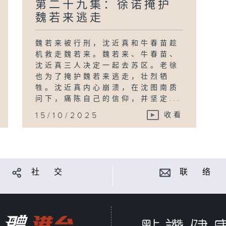
第二十九集：徐诺掩护
魏若来逃走
魏若来被行刑，沈近真和牛春苗趁
机救走魏若来。魏若来、牛春苗、
沈近真三人决定一起去苏区。老徐
也为了掩护魏若来逃走，壮烈牺
牲。沈近真内心崩溃，在沈图南质
问下，痛陈自己的信仰，并坚定...
15/10/2025
收看
社 交
联 络