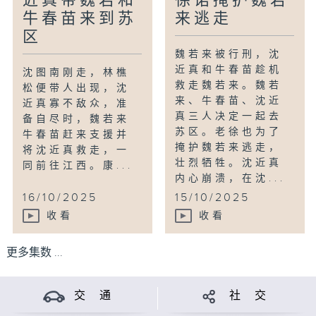
近真带魏若和
徐诺掩护魏若
牛春苗来到苏
来逃走
区
魏若来被行刑，沈
近真和牛春苗趁机
沈图南刚走，林樵
救走魏若来。魏若
松便带人出现，沈
来、牛春苗、沈近
近真寡不敌众，准
真三人决定一起去
备自尽时，魏若来
苏区。老徐也为了
牛春苗赶来支援并
掩护魏若来逃走，
将沈近真救走，一
壮烈牺牲。沈近真
同前往江西。康...
内心崩溃，在沈...
16/10/2025
15/10/2025
收看
收看
更多集数 ...
交 通
社 交