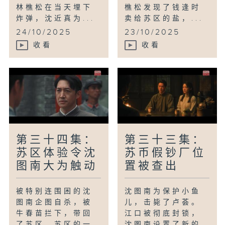
林樵松在当天埋下
樵松发现了钱逢时
炸弹，沈近真为...
卖给苏区的盐，...
24/10/2025
23/10/2025
收看
收看
第三十四集：
第三十三集：
苏区体验令沈
苏币假钞厂位
图南大为触动
置被查出
被特别连围困的沈
沈图南为保护小鱼
图南企图自杀，被
儿，击毙了卢荟。
牛春苗拦下，带回
江口被彻底封锁，
了苏区。苏区的一
沈图南设置了新的