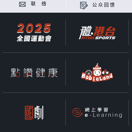
联 络
公众回馈