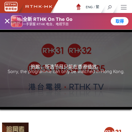
ENG
/
繁
×
全新 RTHK On The Go
取得
一手掌握 RTHK 电台、电视节目
抱歉，所选节目只能在香港播放。
Sorry, the programme can only be watched in Hong Kong.