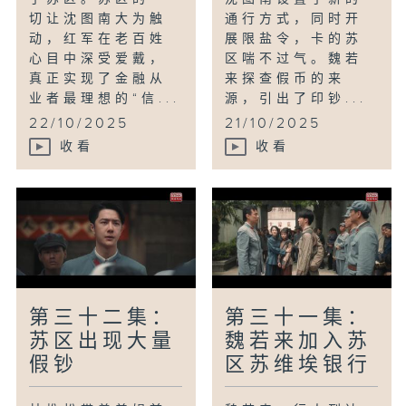
切让沈图南大为触
通行方式，同时开
动，红军在老百姓
展限盐令，卡的苏
心目中深受爱戴，
区喘不过气。魏若
真正实现了金融从
来探查假币的来
业者最理想的“信...
源，引出了印钞...
22/10/2025
21/10/2025
收看
收看
第三十二集：
第三十一集：
苏区出现大量
魏若来加入苏
假钞
区苏维埃银行