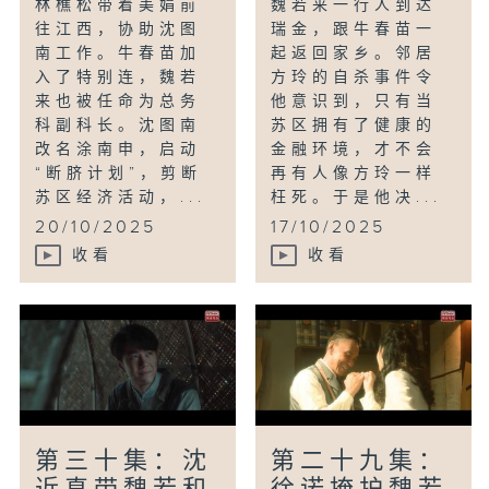
林樵松带着美娟前
魏若来一行人到达
往江西，协助沈图
瑞金，跟牛春苗一
南工作。牛春苗加
起返回家乡。邻居
入了特别连，魏若
方玲的自杀事件令
来也被任命为总务
他意识到，只有当
科副科长。沈图南
苏区拥有了健康的
改名涂南申，启动
金融环境，才不会
“断脐计划”，剪断
再有人像方玲一样
苏区经济活动，...
枉死。于是他决...
20/10/2025
17/10/2025
收看
收看
第三十集：沈
第二十九集：