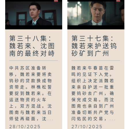
第三十八集：
第三十七集：
魏若来、沈图
魏若来护送钨
南的最终对峙
砂矿到广州
中共苏区准备转
魏若来牛春苗在雷
移，魏若来要将卖
鸣的见证下入党。
钨砂的贷款换成物
组织上决定派魏若
资带走。林樵松誓
来亲自护送一批重
要捉到魏若来。在
要钨砂去广州，确
运送物资的火车
保完成交易。而沈
上，双方混战。沈
图南也亲自到广州
图南与魏若来当日
准备切断共产党与
师徒再碰面，沈...
闫佑民的交易，...
28/10/2025
27/10/2025