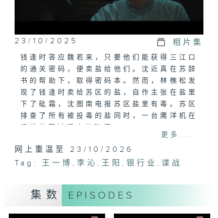
23/10/2025
相片集
钱逢时答应魏若来，只要他们能获得三江口
的通关密码，便卖盐给他们。沈近真在苏辞
书的帮助下，取得密码本。然而，林樵松发
现了钱逢时卖给苏区的盐，自作主张在盐里
下了砒霜，沈图南电报苏区盐里有毒。苏区
排查了所有被投毒的盐同时，一台鹰洋机在
运进苏区过程中被磕坏。
更多...
网上重温至 23/10/2026
Tag:
王一博
,
李沁
,
王阳
,
银行业
,
谍战
集数
EPISODES