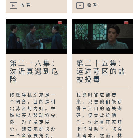
收看
收看
第三十六集：
第三十五集：
沈近真遇到危
运进苏区的盐
险
被投毒
修鹰洋机原来是一
钱逢时答应魏若
个圈套，目的是引
来，只要他们能获
出苏区的内奸。林
得三江口的通关密
樵松等人鼓动挤兑
码，便卖盐给他
潮，为了稳定民
们。沈近真在苏辞
心，魏若来建议办
书的帮助下，取得
一个金银展览会。
密码本。然而，林