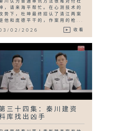
秦川认为普通审讯方法很难对付杜
坤，请来海平帮忙。在心测技术的
攻势下，杜坤最终招认了清江两案
是他和庞德平干的，作案用的枪...
03/02/2026
收看
第三十四集：秦川建资
料库找出凶手