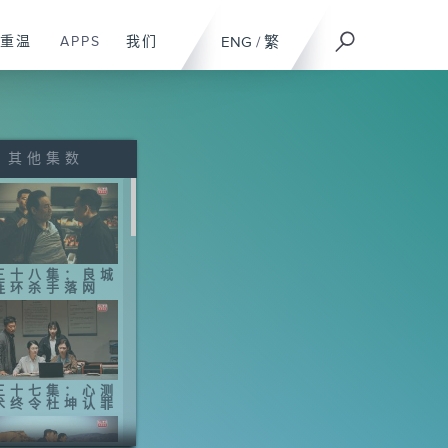
重温
APPS
我们
ENG
/
繁
其他集数
三十八集：良城
连环杀手落网
三十七集：心测
术终令杜坤认罪