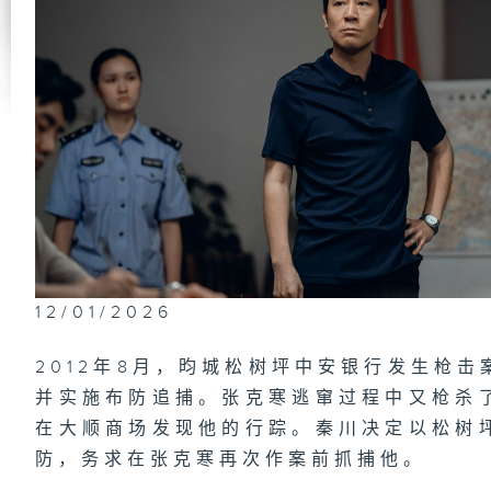
秦
第
志
第
志
12/01/2026
2012年8月，昀城松树坪中安银行发生枪
第
指
并实施布防追捕。张克寒逃窜过程中又枪杀
在大顺商场发现他的行踪。秦川决定以松树
防，务求在张克寒再次作案前抓捕他。