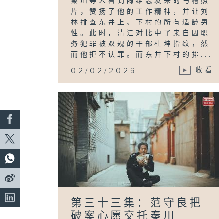
秦川等人看到陶维志发来的马槽照
片，赞扬了他的工作精神，并让刘
林排查东井上、下村的所有适龄男
性。此时，清江对比中了来自因职
务犯罪被双规的干部杜坤指纹，然
而他拒不认罪。而东井下村的排...
02/02/2026
收看
第三十三集：范守良把
破案心愿交托秦川