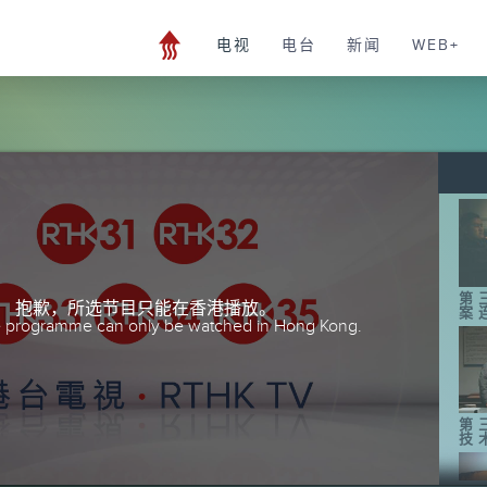
电视
电台
新闻
WEB+
第
抱歉，所选节目只能在香港播放。
案
he programme can only be watched in Hong Kong.
第
技