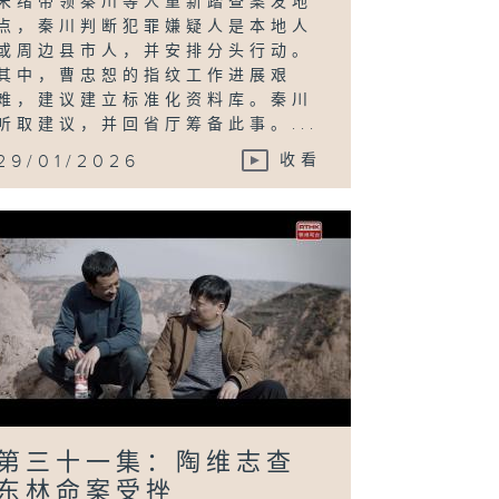
宋绪带领秦川等人重新踏查案发地
点，秦川判断犯罪嫌疑人是本地人
或周边县市人，并安排分头行动。
其中，曹忠恕的指纹工作进展艰
难，建议建立标准化资料库。秦川
听取建议，并回省厅筹备此事。...
29/01/2026
收看
第三十一集：陶维志查
东林命案受挫