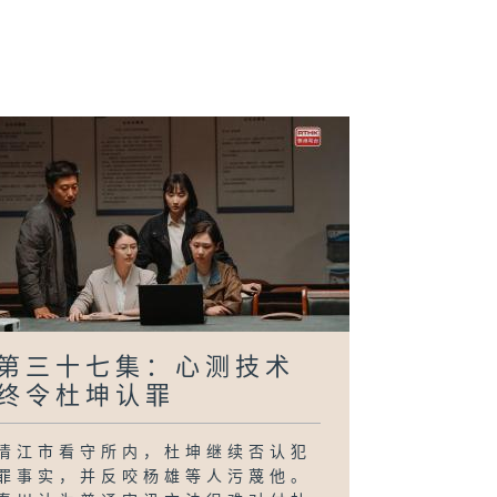
二十九集：秦川
队回清江查案
剧
第三十七集：心测技术
终令杜坤认罪
清江市看守所内，杜坤继续否认犯
罪事实，并反咬杨雄等人污蔑他。