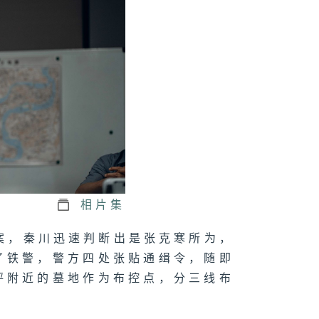
川
三十二集：陶维
为查案四处奔波
三十一集：陶维
查东林命案受挫
相片集
击案，秦川迅速判断出是张克寒所为，
三十集：四连指
纹成关键线索
了铁警，警方四处张贴通缉令，随即
坪附近的墓地作为布控点，分三线布