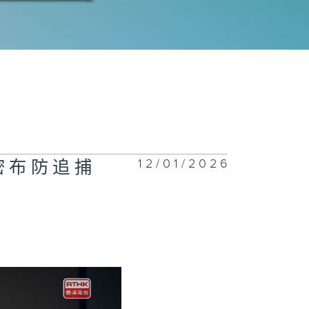
三十六集：东
、清江案查出凶
三十五集：陶维
找到东林案线索
12/01/2026
密布防追捕
三十四集：秦川
资料库找出凶手
三十三集：范守
把破案心愿交托