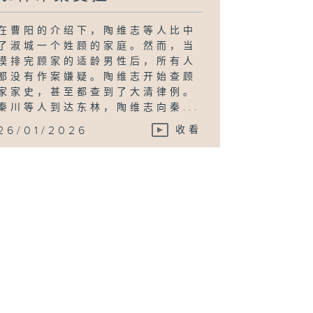
在曹阳的介绍下，陶维志等人比中
了淑城一个姓顾的家庭。然而，当
摸排完顾家的适龄男性后，所有人
都没有作案嫌疑。陶维志开始查顾
家家史，甚至都查到了大清律例。
秦川等人到达东林，陶维志向秦...
26/01/2026
收看