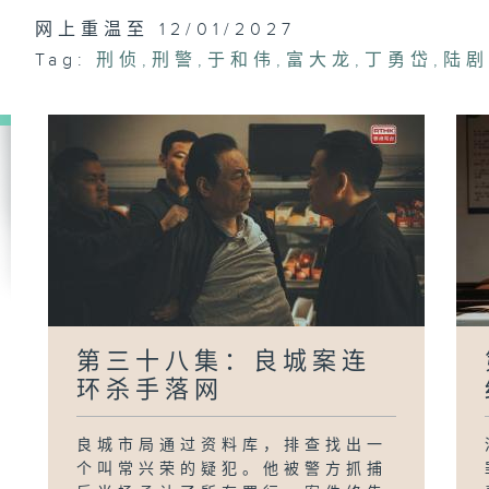
第
带
网上重温至 12/01/2027
Tag:
刑侦
,
刑警
,
于和伟
,
富大龙
,
丁勇岱
,
陆
第三十八集：良城案连
环杀手落网
良城市局通过资料库，排查找出一
个叫常兴荣的疑犯。他被警方抓捕