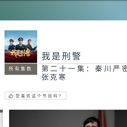
第
林
手
第
我是刑警
志
第二十一集：秦川严
所有集数
张克寒
第
建
您喜欢这个节目吗?
第
良