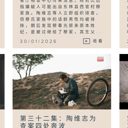
省厅物证中心传来消息，经对比后
指嫌疑人可能出自东林县西官村穆
家族。陶维志等人立即组织排查，
但穆氏家族中的适龄男性均被排
除，期后发现穆春光原来原本姓
纪，是被过继给了穆家，其生父...
30/01/2026
收看
第三十二集：陶维志为
查案四处奔波