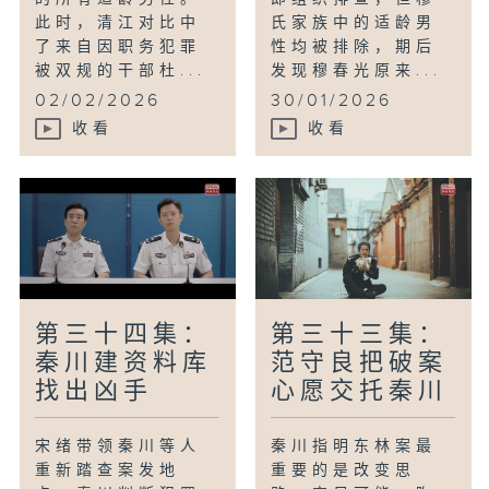
此时，清江对比中
氏家族中的适龄男
了来自因职务犯罪
性均被排除，期后
被双规的干部杜...
发现穆春光原来...
02/02/2026
30/01/2026
收看
收看
第三十四集：
第三十三集：
秦川建资料库
范守良把破案
找出凶手
心愿交托秦川
宋绪带领秦川等人
秦川指明东林案最
重新踏查案发地
重要的是改变思