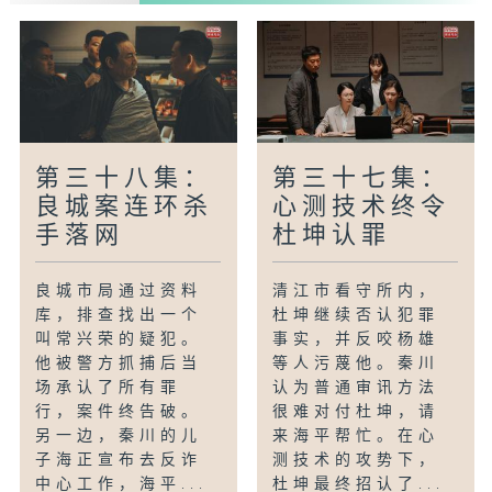
第三十八集：
第三十七集：
良城案连环杀
心测技术终令
手落网
杜坤认罪
良城市局通过资料
清江市看守所内，
库，排查找出一个
杜坤继续否认犯罪
叫常兴荣的疑犯。
事实，并反咬杨雄
他被警方抓捕后当
等人污蔑他。秦川
场承认了所有罪
认为普通审讯方法
行，案件终告破。
很难对付杜坤，请
另一边，秦川的儿
来海平帮忙。在心
子海正宣布去反诈
测技术的攻势下，
中心工作，海平...
杜坤最终招认了...