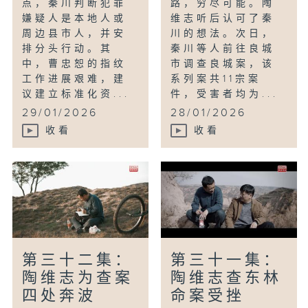
点，秦川判断犯罪
路，穷尽可能。陶
嫌疑人是本地人或
维志听后认可了秦
周边县市人，并安
川的想法。次日，
排分头行动。其
秦川等人前往良城
中，曹忠恕的指纹
市调查良城案，该
工作进展艰难，建
系列案共11宗案
议建立标准化资...
件，受害者均为...
29/01/2026
28/01/2026
收看
收看
第三十二集：
第三十一集：
陶维志为查案
陶维志查东林
四处奔波
命案受挫