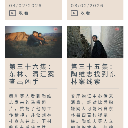
04/02/2026
03/02/2026
收看
收看
第三十六集：
第三十五集：
东林、清江案
陶维志找到东
查出凶手
林案线索
秦川等人看到陶维
省厅物证中心传来
志发来的马槽照
消息，经对比后指
片，赞扬了他的工
嫌疑人可能出自东
作精神，并让刘林
林县西官村穆家
排查东井上、下村
族。陶维志等人立
的所有适龄男性。
即组织排查，但穆