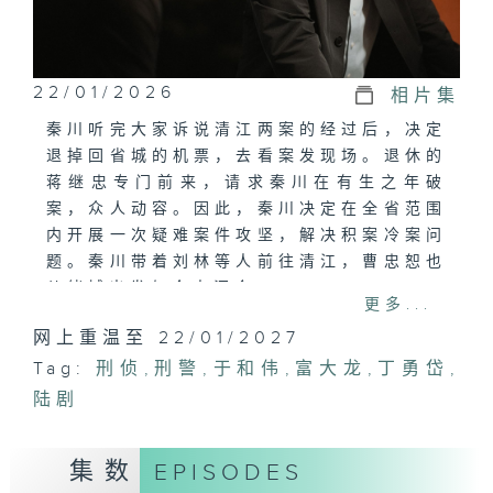
22/01/2026
相片集
秦川听完大家诉说清江两案的经过后，决定
退掉回省城的机票，去看案发现场。退休的
蒋继忠专门前来，请求秦川在有生之年破
案，众人动容。因此，秦川决定在全省范围
内开展一次疑难案件攻坚，解决积案冷案问
题。秦川带着刘林等人前往清江，曹忠恕也
从绪城出发与众人汇合。
更多...
网上重温至 22/01/2027
Tag:
刑侦
,
刑警
,
于和伟
,
富大龙
,
丁勇岱
,
陆剧
集数
EPISODES