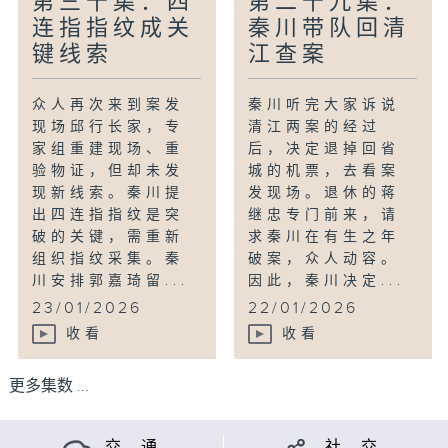
第三十集：四
第二十九集：
连指指纹成关
秦川带队回清
键线索
江查案
众人再次来到案发
秦川听完大家诉说
现场邱行长家，专
清江两案的经过
家组重建现场、重
后，决定退掉回省
验物证，但却未发
城的机票，去看案
现新线索。秦川提
发现场。退休的蒋
出四连指指纹是突
继忠专门前来，请
破的关键，需重新
求秦川在有生之年
组织指纹采集。秦
破案，众人动容。
川安排郭嘉琦留...
因此，秦川决定...
23/01/2026
22/01/2026
收看
收看
更多集数 ...
交 通
社 交