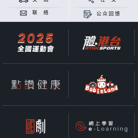
联 络
公众回馈