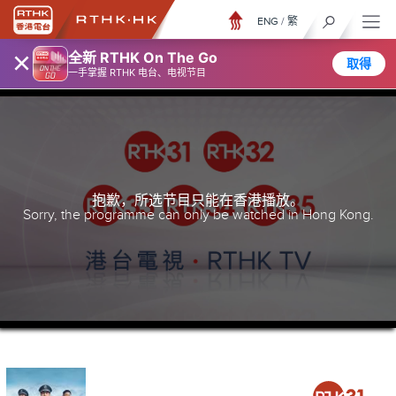
ENG
/
繁
×
全新 RTHK On The Go
取得
一手掌握 RTHK 电台、电视节目
抱歉，所选节目只能在香港播放。
Sorry, the programme can only be watched in Hong Kong.