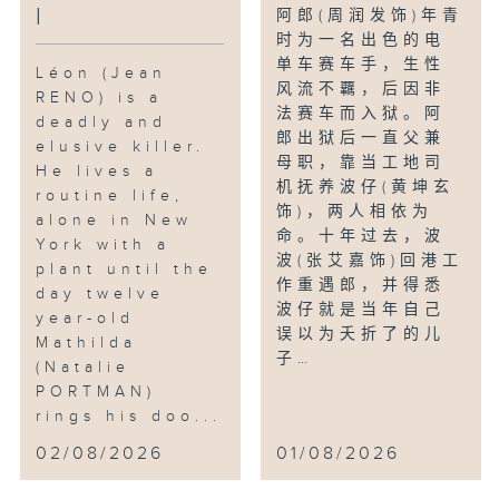
l
阿郎(周润发饰)年青
时为一名出色的电
单车赛车手，生性
Léon (Jean
风流不覊，后因非
RENO) is a
法赛车而入狱。阿
deadly and
郎出狱后一直父兼
elusive killer.
母职，靠当工地司
He lives a
机抚养波仔(黄坤玄
routine life,
饰)，两人相依为
alone in New
命。十年过去，波
York with a
波(张艾嘉饰)回港工
plant until the
作重遇郎，并得悉
day twelve
波仔就是当年自己
year-old
误以为夭折了的儿
Mathilda
子…
(Natalie
PORTMAN)
rings his doo...
02/08/2026
01/08/2026