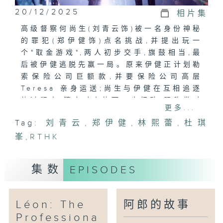
20/12/2025
相片集
高级督察何尚生(刘青云饰)被一名身份神秘
的罪犯(郑伊健饰)点名挑战,并提出玩一
个"取金游戏",两人初步交手,旗鼓相当,最
后被伊健逃脱先赢一局。原来伊健正计划勒
索保险公司巨额款,并要保险公司高层
Teresa 亲身运送;尚生与伊健在互相追逐
的过程中,猜度对方的下一步行动,既欣赏对
更多...
方之余又处于敌对境况,尚生亦逐渐了解伊
Tag:
刘青云
,
郑伊健
,
林熙蕾
,
杜琪
健策划整件事的背后动机……
峯
,
RTHK
集数
EPISODES
Léon: The
阿郎的故事
Professiona