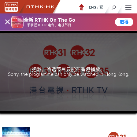
ENG
/
繁
×
全新 RTHK On The Go
取得
一手掌握 RTHK 电台、电视节目
抱歉，所选节目只能在香港播放。
Sorry, the programme can only be watched in Hong Kong.