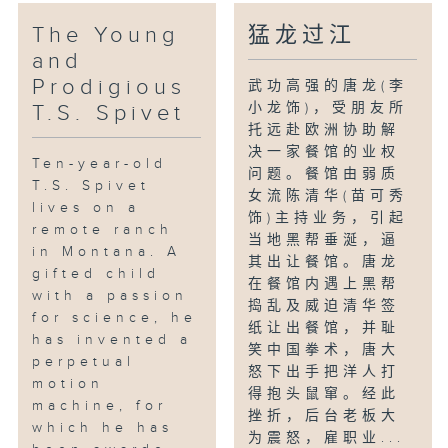
The Young
猛龙过江
and
Prodigious
武功高强的唐龙(李
小龙饰)，受朋友所
T.S. Spivet
托远赴欧洲协助解
决一家餐馆的业权
Ten-year-old
问题。餐馆由弱质
T.S. Spivet
女流陈清华(苗可秀
lives on a
饰)主持业务，引起
remote ranch
当地黑帮垂涎，逼
in Montana. A
其出让餐馆。唐龙
gifted child
在餐馆内遇上黑帮
with a passion
捣乱及威迫清华签
for science, he
纸让出餐馆，并耻
has invented a
笑中国拳术，唐大
perpetual
怒下出手把洋人打
motion
得抱头鼠窜。经此
machine, for
挫折，后台老板大
which he has
为震怒，雇职业...