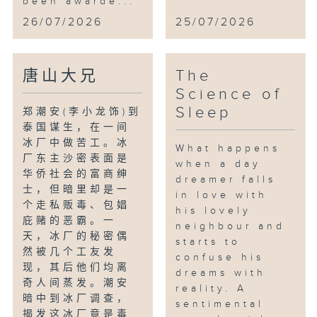
been awarde...
26/07/2026
25/07/2026
唐山大兄
The
Science of
Sleep
郑潮安(李小龙饰)到
泰国谋生，在一间
冰厂中做苦工。冰
What happens
厂东主沙密表面是
when a day
华侨社会的富商绅
dreamer falls
士，但暗里却是一
in love with
个走私贩毒、包娼
his lovely
庇赌的恶霸。一
neighbour and
天，冰厂的秘密偶
starts to
然被几个工友发
confuse his
现，其后他们均离
dreams with
奇人间蒸发。潮安
reality. A
暗中到冰厂调查，
sentimental
揭发这冰厂竟是毒