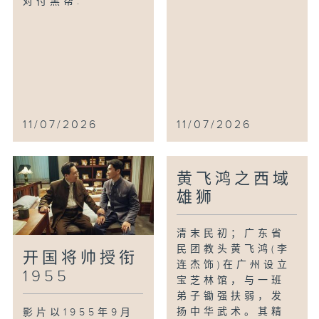
对付黑帮.
11/07/2026
11/07/2026
黄飞鸿之西域
雄狮
清末民初；广东省
民团教头黄飞鸿(李
开国将帅授衔
连杰饰)在广州设立
1955
宝芝林馆，与一班
弟子锄强扶弱，发
扬中华武术。其精
影片以1955年9月