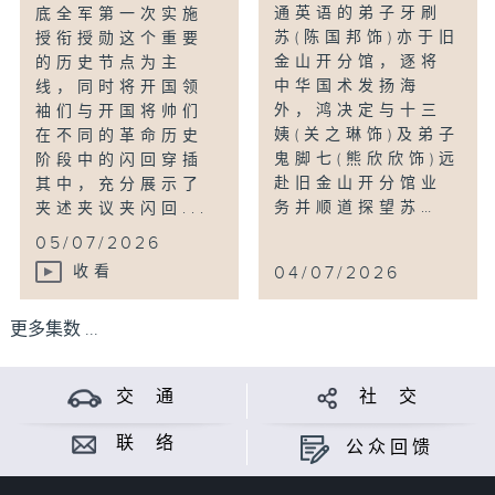
通英语的弟子牙刷
底全军第一次实施
苏(陈国邦饰)亦于旧
授衔授勋这个重要
金山开分馆，逐将
的历史节点为主
中华国术发扬海
线，同时将开国领
外，鸿决定与十三
袖们与开国将帅们
姨(关之琳饰)及弟子
在不同的革命历史
鬼脚七(熊欣欣饰)远
阶段中的闪回穿插
赴旧金山开分馆业
其中，充分展示了
务并顺道探望苏…
夹述夹议夹闪回...
05/07/2026
收看
04/07/2026
更多集数 ...
交 通
社 交
联 络
公众回馈