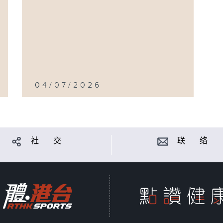
04/07/2026
社 交
联 络