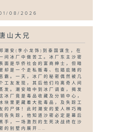
01/08/2026
唐山大兄
郑潮安(李小龙饰)到泰国谋生，在
一间冰厂中做苦工。冰厂东主沙密
表面是华侨社会的富商绅士，但暗
里却是一个走私贩毒、包娼庇赌的
恶霸。一天，冰厂的秘密偶然被几
个工友发现，其后他们均离奇人间
蒸发。潮安暗中到冰厂调查，揭发
这冰厂竟是毒品收藏及分销中心，
冰块里更藏着大批毒品，及失踪工
友的尸体！此时潮安的爱人林巧梅
同告失踪，他知道沙密必定是幕后
黑手，一场激烈的生死决战终在沙
密的别墅内展开……