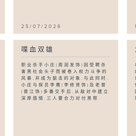
25/07/2026
喋血双雄
职业杀手小庄(周润发饰)因受聘杀
害黑社会头子而被卷入权力斗争的
风暴,并成为狙击的对象;与此同时,
小庄与探员李鹰(李修贤饰)及老曾
(曾江饰)多番交手后,从敌对中建立
深厚感情;三人要合力对付黑帮.