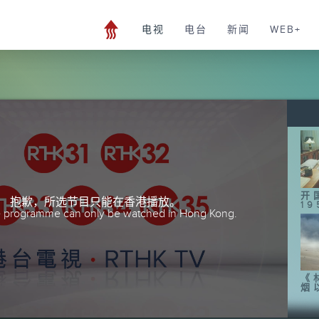
电视
电台
新闻
WEB+
开
抱歉，所选节目只能在香港播放。
19
he programme can only be watched in Hong Kong.
《
烟