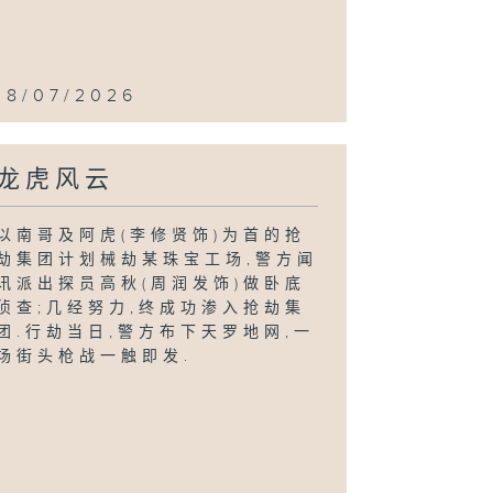
18/07/2026
龙虎风云
以南哥及阿虎(李修贤饰)为首的抢
劫集团计划械劫某珠宝工场,警方闻
讯派出探员高秋(周润发饰)做卧底
侦查;几经努力,终成功渗入抢劫集
团.行劫当日,警方布下天罗地网,一
场街头枪战一触即发.