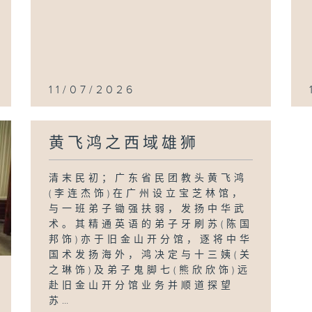
11/07/2026
黄飞鸿之西域雄狮
清末民初；广东省民团教头黄飞鸿
(李连杰饰)在广州设立宝芝林馆，
与一班弟子锄强扶弱，发扬中华武
术。其精通英语的弟子牙刷苏(陈国
邦饰)亦于旧金山开分馆，逐将中华
国术发扬海外，鸿决定与十三姨(关
之琳饰)及弟子鬼脚七(熊欣欣饰)远
赴旧金山开分馆业务并顺道探望
苏…