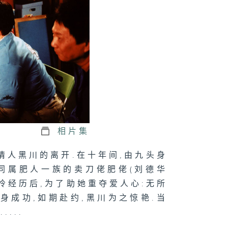
相片集
初恋情人黑川的离开.在十年间,由九头身
同属肥人一族的卖刀佬肥佬(刘德华
的可怜经历后,为了助她重夺爱人心:无所
 瘦身成功,如期赴约,黑川为之惊艳.当
...