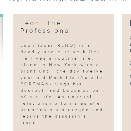
Léon: The
Professional
Léon (Jean RENO) is a
deadly and elusive killer.
He lives a routine life,
alone in New York with a
plant until the day twelve
year-old Mathilda (Natalie
PORTMAN) rings his
doorbell and becomes part
of his life. An unusual
relationship forms as she
becomes his protégée and
learns the assassin's
trade.