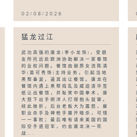
02/08/2026
猛龙过江
武功高强的唐龙(李小龙饰)，受朋
友所托远赴欧洲协助解决一家餐馆
的业权问题。餐馆由弱质女流陈清
华(苗可秀饰)主持业务，引起当地
黑帮垂涎，逼其出让餐馆。唐龙在
餐馆内遇上黑帮捣乱及威迫清华签
纸让出餐馆，并耻笑中国拳术，唐
大怒下出手把洋人打得抱头鼠窜。
经此挫折，后台老板大为震怒，雇
职业杀手及神枪手展开暗杀，可惜
一一事败；最后唯有请来美国的国
际空手道冠军，约会唐龙决一死
战……