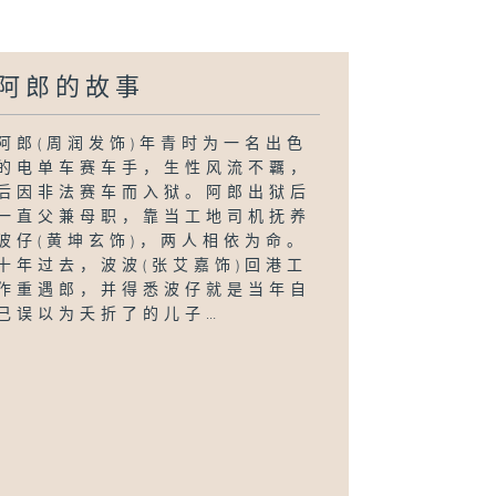
阿郎的故事
阿郎(周润发饰)年青时为一名出色
的电单车赛车手，生性风流不覊，
后因非法赛车而入狱。阿郎出狱后
一直父兼母职，靠当工地司机抚养
波仔(黄坤玄饰)，两人相依为命。
十年过去，波波(张艾嘉饰)回港工
作重遇郎，并得悉波仔就是当年自
己误以为夭折了的儿子…