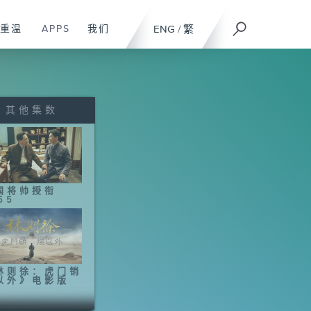
重温
APPS
我们
ENG
/
繁
其他集数
国将帅授衔
55
林则徐：虎门销
以外》电影版