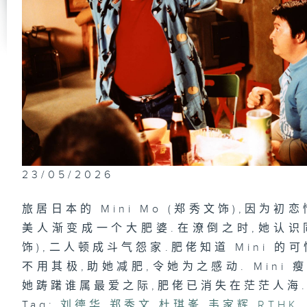
23/05/2026
旅居日本的 Mini Mo (郑秀文饰),因为
美人渐变成一个大肥婆.在潦倒之时,她认识
饰),二人顿成斗气怨家.肥佬知道 Mini 
不用其极,助她减肥,令她为之感动. Mini
她踌躇谁属最爱之际,肥佬已消失在茫茫人海...
Tag:
刘德华
,
郑秀文
,
杜琪峯
,
韦家辉
,
RTHK