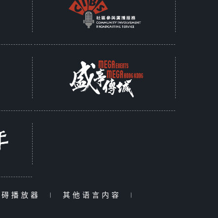
障碍播放器
|
其他语言内容
|