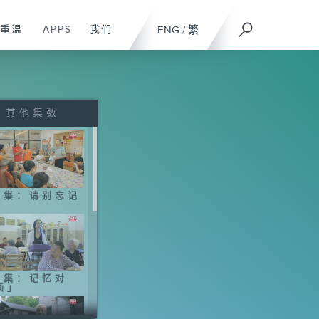
重温
APPS
我们
ENG
/
繁
其他集数
6集：请别忘记
5集：记忆对
画」