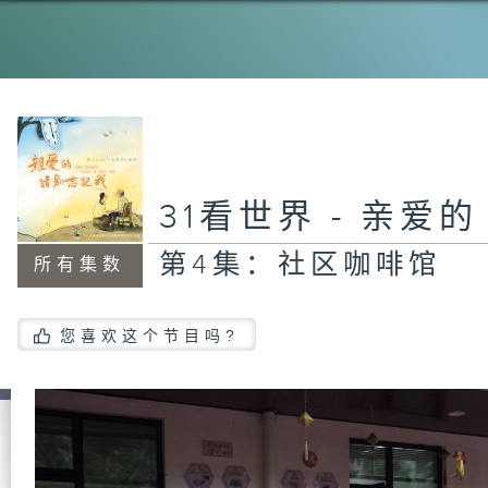
第
挂
第
值
31看世界 - 亲爱
第4集：社区咖啡馆
所有集数
第
你
您喜欢这个节目吗?