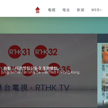
电视
电台
新闻
WEB+
第
抱歉，所选节目只能在香港播放。
我
he programme can only be watched in Hong Kong.
第
「