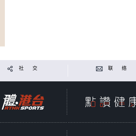
社 交
联 络