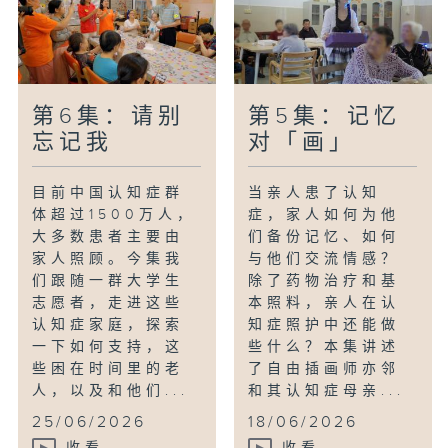
第6集：请别
第5集：记忆
忘记我
对「画」
目前中国认知症群
当亲人患了认知
体超过1500万人，
症，家人如何为他
大多数患者主要由
们备份记忆、如何
家人照顾。今集我
与他们交流情感？
们跟随一群大学生
除了药物治疗和基
志愿者，走进这些
本照料，亲人在认
认知症家庭，探索
知症照护中还能做
一下如何支持，这
些什么？本集讲述
些困在时间里的老
了自由插画师亦邻
人，以及和他们...
和其认知症母亲...
25/06/2026
18/06/2026
收看
收看