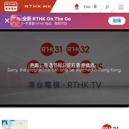
ENG
/
繁
×
全新 RTHK On The Go
取得
一手掌握 RTHK 电台、电视节目
抱歉，所选节目只能在香港播放。
Sorry, the programme can only be watched in Hong Kong.