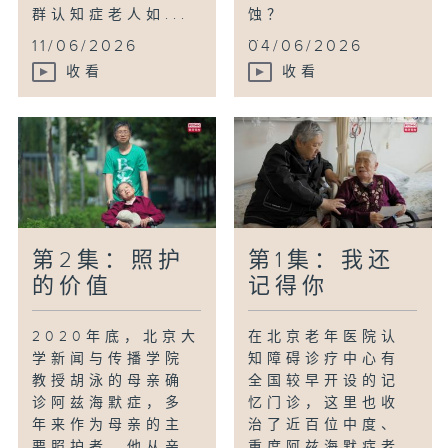
群认知症老人如...
蚀？
...
11/06/2026
04/06/2026
收看
收看
第2集：照护
第1集：我还
的价值
记得你
2020年底，北京大
在北京老年医院认
学新闻与传播学院
知障碍诊疗中心有
教授胡泳的母亲确
全国较早开设的记
诊阿兹海默症，多
忆门诊，这里也收
年来作为母亲的主
治了近百位中度、
要照护者，他从亲
重度阿兹海默症老