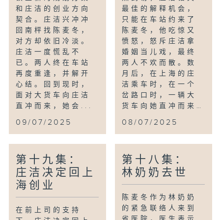
和庄洁的创业方向
最佳的解释机会，
契合。庄洁兴冲冲
只能在车站约来了
回南枰找陈麦冬，
陈麦冬，他吃惊又
对方却依旧冷淡。
愤怒，怒斥庄洁拿
庄洁一度慌乱不
婚姻当儿戏，最终
已。两人终在车站
两人不欢而散。数
再度重逢，并解开
月后，在上海的庄
心结。回到现时，
洁乘车时，在一个
面对大货车向庄洁
岔路口时，一辆大
直冲而来，她会...
货车向她直冲而来…
09/07/2025
08/07/2025
第十九集：
第十八集：
庄洁决定回上
林奶奶去世
海创业
陈麦冬作为林奶奶
的紧急联络人来到
在前上司的支持
省医院，医生表示