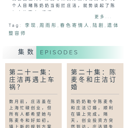
个人目睹陈奶奶当街拦庄洁，就势谈起了陈
与庄的高中“旧情”。
更多...
Tag:
李现
,
周雨彤
,
春色寄情人
,
陆剧
,
遗体
整容师
集数
EPISODES
第二十一集：
第二十集：陈
庄洁再遇上车
麦冬和庄洁订
祸？
婚
数月前，庄洁虽在
陈奶奶勒令陈麦冬
上海忙碌创业，但
和庄洁订婚，顺利
所有人都希望她与
在镇上完成。隔
陈麦冬和好如初。
天，创业投资方突
镇上新的规划方案
然到访，庄洁错失