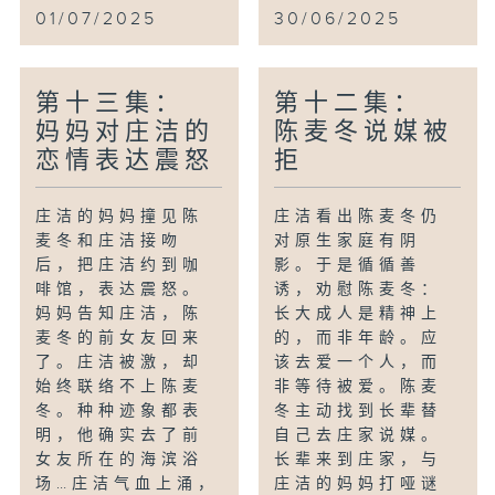
01/07/2025
30/06/2025
第十三集：
第十二集：
妈妈对庄洁的
陈麦冬说媒被
恋情表达震怒
拒
庄洁的妈妈撞见陈
庄洁看出陈麦冬仍
麦冬和庄洁接吻
对原生家庭有阴
后，把庄洁约到咖
影。于是循循善
啡馆，表达震怒。
诱，劝慰陈麦冬：
妈妈告知庄洁，陈
长大成人是精神上
麦冬的前女友回来
的，而非年龄。应
了。庄洁被激，却
该去爱一个人，而
始终联络不上陈麦
非等待被爱。陈麦
冬。种种迹象都表
冬主动找到长辈替
明，他确实去了前
自己去庄家说媒。
女友所在的海滨浴
长辈来到庄家，与
场…庄洁气血上涌，
庄洁的妈妈打哑谜