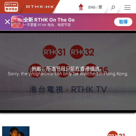
ENG
/
繁
×
全新 RTHK On The Go
取得
一手掌握 RTHK 电台、电视节目
抱歉，所选节目只能在香港播放。
Sorry, the programme can only be watched in Hong Kong.