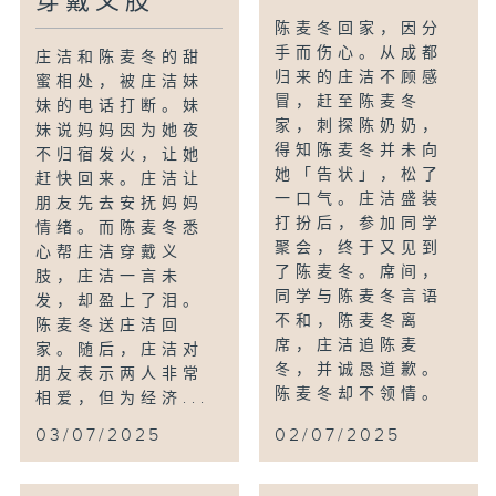
穿戴义肢
陈麦冬回家，因分
手而伤心。从成都
庄洁和陈麦冬的甜
归来的庄洁不顾感
蜜相处，被庄洁妹
冒，赶至陈麦冬
妹的电话打断。妹
家，刺探陈奶奶，
妹说妈妈因为她夜
得知陈麦冬并未向
不归宿发火，让她
她「告状」，松了
赶快回来。庄洁让
一口气。庄洁盛装
朋友先去安抚妈妈
打扮后，参加同学
情绪。而陈麦冬悉
聚会，终于又见到
心帮庄洁穿戴义
了陈麦冬。席间，
肢，庄洁一言未
同学与陈麦冬言语
发，却盈上了泪。
不和，陈麦冬离
陈麦冬送庄洁回
席，庄洁追陈麦
家。随后，庄洁对
冬，并诚恳道歉。
朋友表示两人非常
陈麦冬却不领情。
相爱，但为经济...
03/07/2025
02/07/2025