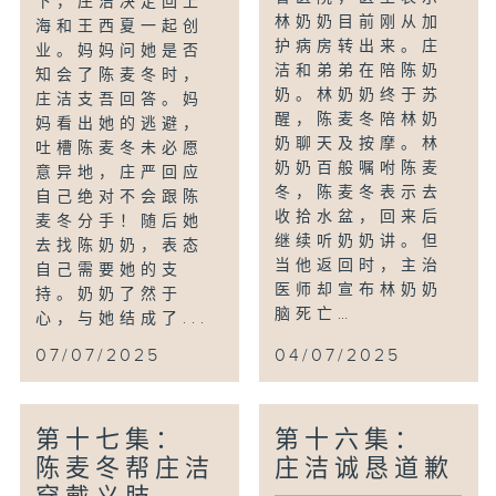
下，庄洁决定回上
林奶奶目前刚从加
海和王西夏一起创
护病房转出来。庄
业。妈妈问她是否
洁和弟弟在陪陈奶
知会了陈麦冬时，
奶。林奶奶终于苏
庄洁支吾回答。妈
醒，陈麦冬陪林奶
妈看出她的逃避，
奶聊天及按摩。林
吐槽陈麦冬未必愿
奶奶百般嘱咐陈麦
意异地，庄严回应
冬，陈麦冬表示去
自己绝对不会跟陈
收拾水盆，回来后
麦冬分手！随后她
继续听奶奶讲。但
去找陈奶奶，表态
当他返回时，主治
自己需要她的支
医师却宣布林奶奶
持。奶奶了然于
脑死亡…
心，与她结成了...
07/07/2025
04/07/2025
第十七集：
第十六集：
陈麦冬帮庄洁
庄洁诚恳道歉