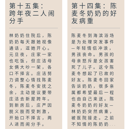
第十五集：
第十四集：陈
跨年夜二人闹
麦冬奶奶的好
分手
友病重
林奶奶住院后，陈
陈麦冬到海滨浴场
奶奶每天跟她视像
是为处理突发事件
通话，逗她开心。
—年轻情侣冲浪，
元旦夜，庄家一家
男孩丧命。男孩的
也吃饭，但庄洁母
母亲怒斥是女孩害
女俩大吵一架，各
死了儿子。这令陈
口不择言。庄洁努
麦冬想起了已故的
力调整心情找陈麦
好友。陈麦冬回家
冬，陈麦冬安抚之
告诉奶奶，很多亲
余，主动提议要带
属都希望最后一程
庄洁去新屋跨年。
也由自己来送。陈
到新房后，庄严因
麦冬奶奶的好友—
脱义肢而受刺激，
林奶奶突然病重，
开始口不择言，两
被医院接走。之前
人进而闹分手。
不知情的陈奶奶...