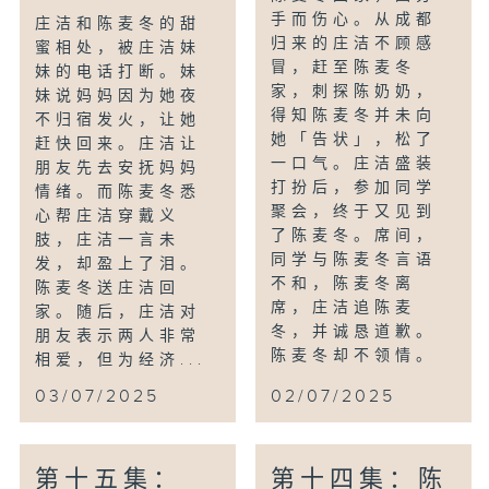
手而伤心。从成都
庄洁和陈麦冬的甜
归来的庄洁不顾感
蜜相处，被庄洁妹
冒，赶至陈麦冬
妹的电话打断。妹
家，刺探陈奶奶，
妹说妈妈因为她夜
得知陈麦冬并未向
不归宿发火，让她
她「告状」，松了
赶快回来。庄洁让
一口气。庄洁盛装
朋友先去安抚妈妈
打扮后，参加同学
情绪。而陈麦冬悉
聚会，终于又见到
心帮庄洁穿戴义
了陈麦冬。席间，
肢，庄洁一言未
同学与陈麦冬言语
发，却盈上了泪。
不和，陈麦冬离
陈麦冬送庄洁回
席，庄洁追陈麦
家。随后，庄洁对
冬，并诚恳道歉。
朋友表示两人非常
陈麦冬却不领情。
相爱，但为经济...
03/07/2025
02/07/2025
第十五集：
第十四集：陈