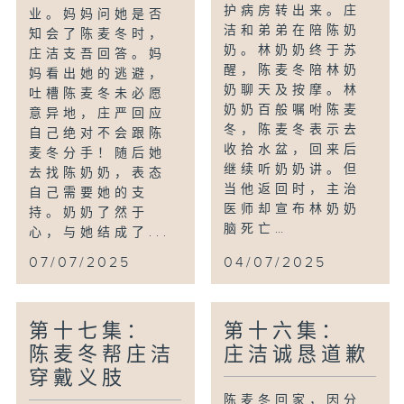
护病房转出来。庄
业。妈妈问她是否
洁和弟弟在陪陈奶
知会了陈麦冬时，
奶。林奶奶终于苏
庄洁支吾回答。妈
醒，陈麦冬陪林奶
妈看出她的逃避，
奶聊天及按摩。林
吐槽陈麦冬未必愿
奶奶百般嘱咐陈麦
意异地，庄严回应
冬，陈麦冬表示去
自己绝对不会跟陈
收拾水盆，回来后
麦冬分手！随后她
继续听奶奶讲。但
去找陈奶奶，表态
当他返回时，主治
自己需要她的支
医师却宣布林奶奶
持。奶奶了然于
脑死亡…
心，与她结成了...
07/07/2025
04/07/2025
第十七集：
第十六集：
陈麦冬帮庄洁
庄洁诚恳道歉
穿戴义肢
陈麦冬回家，因分