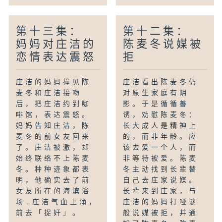
第十三集：
第十二集：
妈妈对庄洁的
陈麦冬说媒被
恋情表达震怒
拒
庄洁的妈妈撞见陈
庄洁看出陈麦冬仍
麦冬和庄洁接吻
对原生家庭有阴
后，把庄洁约到咖
影。于是循循善
啡馆，表达震怒。
诱，劝慰陈麦冬：
妈妈告知庄洁，陈
长大成人是精神上
麦冬的前女友回来
的，而非年龄。应
了。庄洁被激，却
该去爱一个人，而
始终联络不上陈麦
非等待被爱。陈麦
冬。种种迹象都表
冬主动找到长辈替
明，他确实去了前
自己去庄家说媒。
女友所在的海滨浴
长辈来到庄家，与
场…庄洁气血上涌，
庄洁的妈妈打哑谜
前去「捉奸」。
般说媒被拒，并通