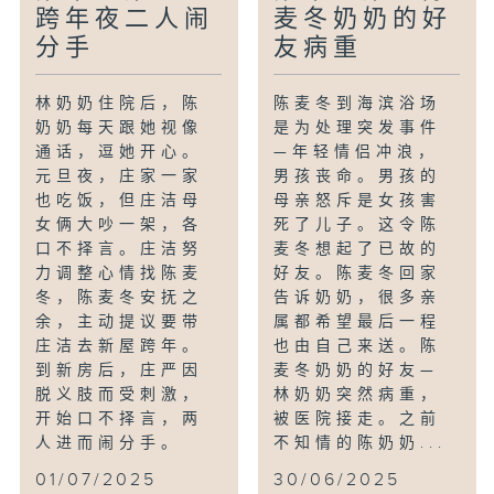
跨年夜二人闹
麦冬奶奶的好
分手
友病重
林奶奶住院后，陈
陈麦冬到海滨浴场
奶奶每天跟她视像
是为处理突发事件
通话，逗她开心。
—年轻情侣冲浪，
元旦夜，庄家一家
男孩丧命。男孩的
也吃饭，但庄洁母
母亲怒斥是女孩害
女俩大吵一架，各
死了儿子。这令陈
口不择言。庄洁努
麦冬想起了已故的
力调整心情找陈麦
好友。陈麦冬回家
冬，陈麦冬安抚之
告诉奶奶，很多亲
余，主动提议要带
属都希望最后一程
庄洁去新屋跨年。
也由自己来送。陈
到新房后，庄严因
麦冬奶奶的好友—
脱义肢而受刺激，
林奶奶突然病重，
开始口不择言，两
被医院接走。之前
人进而闹分手。
不知情的陈奶奶...
01/07/2025
30/06/2025