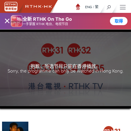
ENG
/
繁
×
全新 RTHK On The Go
取得
一手掌握 RTHK 电台、电视节目
抱歉，所选节目只能在香港播放。
Sorry, the programme can only be watched in Hong Kong.