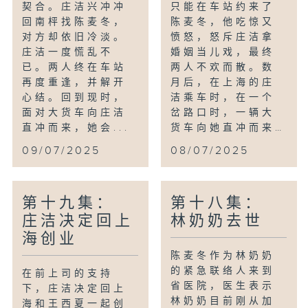
契合。庄洁兴冲冲
只能在车站约来了
回南枰找陈麦冬，
陈麦冬，他吃惊又
对方却依旧冷淡。
愤怒，怒斥庄洁拿
庄洁一度慌乱不
婚姻当儿戏，最终
已。两人终在车站
两人不欢而散。数
再度重逢，并解开
月后，在上海的庄
心结。回到现时，
洁乘车时，在一个
面对大货车向庄洁
岔路口时，一辆大
直冲而来，她会...
货车向她直冲而来…
09/07/2025
08/07/2025
第十九集：
第十八集：
庄洁决定回上
林奶奶去世
海创业
陈麦冬作为林奶奶
的紧急联络人来到
在前上司的支持
省医院，医生表示
下，庄洁决定回上
林奶奶目前刚从加
海和王西夏一起创