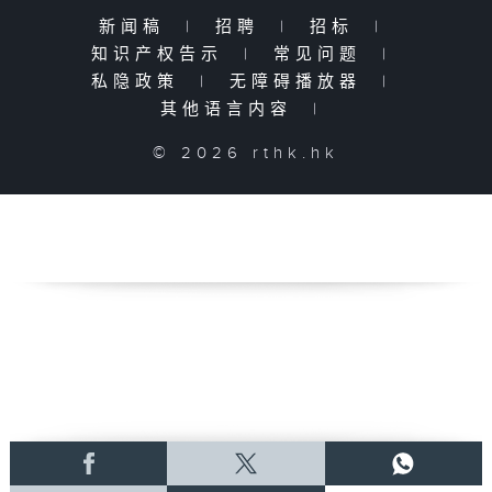
新闻稿
|
招聘
|
招标
|
知识产权告示
|
常见问题
|
私隐政策
|
无障碍播放器
|
其他语言内容
|
© 2026 rthk.hk