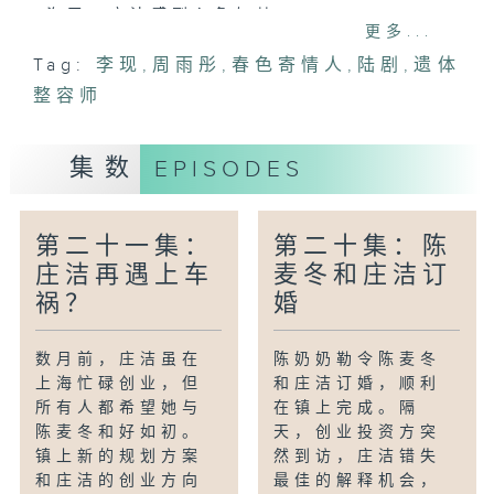
海了。庄洁感到心急如焚。
更多...
Tag:
李现
,
周雨彤
,
春色寄情人
,
陆剧
,
遗体
整容师
集数
EPISODES
第二十一集：
第二十集：陈
庄洁再遇上车
麦冬和庄洁订
祸？
婚
数月前，庄洁虽在
陈奶奶勒令陈麦冬
上海忙碌创业，但
和庄洁订婚，顺利
所有人都希望她与
在镇上完成。隔
陈麦冬和好如初。
天，创业投资方突
镇上新的规划方案
然到访，庄洁错失
和庄洁的创业方向
最佳的解释机会，