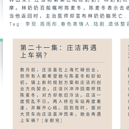
转出来。庄洁和弟弟在陪陈奶奶。林奶奶
摩。林奶奶百般嘱咐陈麦冬，陈麦冬表示去
当他返回时，主治医师却宣布林奶奶脑死亡…
Tag:
李现
,
周雨彤
,
春色寄情人
,
陆剧
,
遗体整
第二十一集：庄洁再遇
上车祸？
数月前，庄洁虽在上海忙碌创业，
但所有人都希望她与陈麦冬和好如
初。镇上新的规划方案和庄洁的创
业方向契合。庄洁兴冲冲回南枰找
陈麦冬，对方却依旧冷淡。庄洁一
度慌乱不已。两人终在车站再度重
逢，并解开心结。回到现时，面对
大货车向庄洁直冲而来，她会再遇
上车祸？[全剧完]