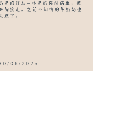
奶奶的好友—林奶奶突然病重，被
医院接走。之前不知情的陈奶奶也
失踪了。
30/06/2025