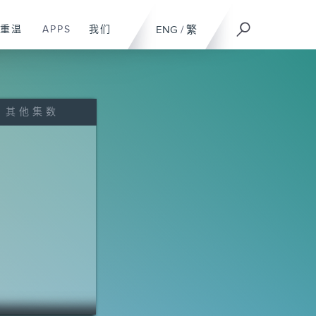
重温
APPS
我们
ENG
/
繁
其他集数