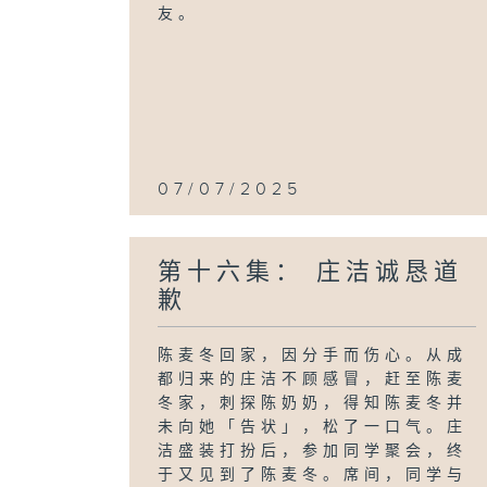
友。
07/07/2025
第十六集： 庄洁诚恳道
歉
陈麦冬回家，因分手而伤心。从成
都归来的庄洁不顾感冒，赶至陈麦
冬家，刺探陈奶奶，得知陈麦冬并
未向她「告状」，松了一口气。庄
洁盛装打扮后，参加同学聚会，终
于又见到了陈麦冬。席间，同学与