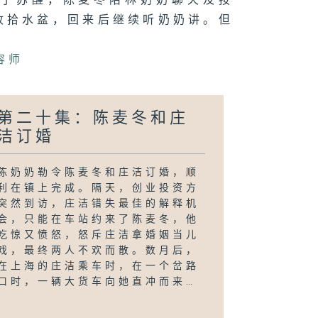
终于苏醒，陈麦冬陪林奶奶聊天及按
收拾水盆，回来后继续听奶奶讲。但
容师
第二十集：陈麦冬和庄
洁订婚
陈奶奶勒令陈麦冬和庄洁订婚，顺
利在镇上完成。隔天，创业投资方
突然到访，庄洁错失最佳的解释机
会，只能在车站约来了陈麦冬，他
吃惊又愤怒，怒斥庄洁拿婚姻当儿
戏，最终两人不欢而散。数月后，
在上海的庄洁乘车时，在一个岔路
口时，一辆大货车向她直冲而来…