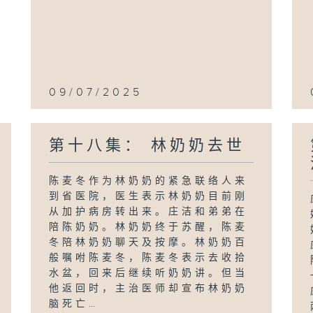
09/07/2025
第十八集： 林奶奶去世
陈麦冬作为林奶奶的紧急联络人来
到省医院，医生表示林奶奶目前刚
从加护病房转出来。庄洁和弟弟在
陪陈奶奶。林奶奶终于苏醒，陈麦
冬陪林奶奶聊天及按摩。林奶奶百
般嘱咐陈麦冬，陈麦冬表示去收拾
水盆，回来后继续听奶奶讲。但当
他返回时，主治医师却宣布林奶奶
脑死亡…