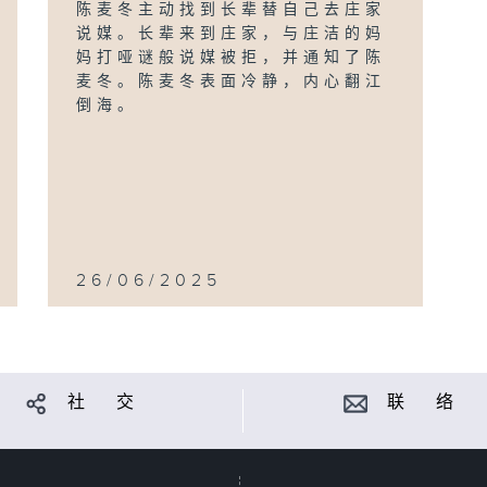
陈麦冬主动找到长辈替自己去庄家
说媒。长辈来到庄家，与庄洁的妈
妈打哑谜般说媒被拒，并通知了陈
麦冬。陈麦冬表面冷静，内心翻江
倒海。
26/06/2025
社 交
联 络