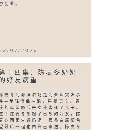
想创业。
03/07/2025
第十四集：陈麦冬奶奶
的好友病重
陈麦冬到海滨浴场是为处理突发事
件—年轻情侣冲浪，男孩丧命。男
孩的母亲怒斥是女孩害死了儿子。
这令陈麦冬想起了已故的好友。陈
麦冬回家告诉奶奶，很多亲属都希
望最后一程也由自己来送。陈麦冬