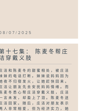
08/07/2025
第十七集： 陈麦冬帮庄
洁穿戴义肢
庄洁和陈麦冬的甜蜜相处，被庄洁
妹妹的电话打断。妹妹说妈妈因为
她夜不归宿发火，让她赶快回来。
庄洁让朋友先去安抚妈妈情绪。而
陈麦冬悉心帮庄洁穿戴义肢，庄洁
一言未发，却盈上了泪。陈麦冬送
庄洁回家。随后，庄洁对朋友表示
两人非常相爱，但为经济实力，她