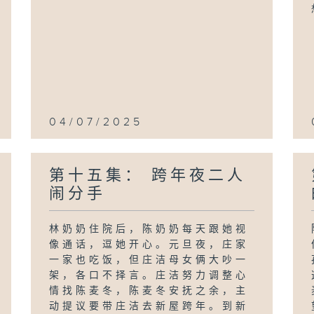
04/07/2025
第十五集： 跨年夜二人
闹分手
林奶奶住院后，陈奶奶每天跟她视
像通话，逗她开心。元旦夜，庄家
一家也吃饭，但庄洁母女俩大吵一
架，各口不择言。庄洁努力调整心
情找陈麦冬，陈麦冬安抚之余，主
动提议要带庄洁去新屋跨年。到新