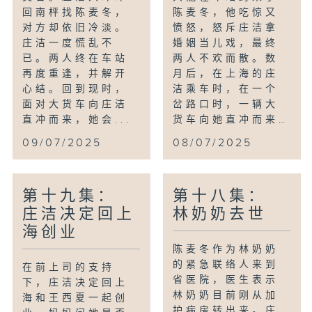
回南枰找陈麦冬，
陈麦冬，他吃惊又
对方却依旧冷淡。
愤怒，怒斥庄洁拿
庄洁一度慌乱不
婚姻当儿戏，最终
已。两人终在车站
两人不欢而散。数
再度重逢，并解开
月后，在上海的庄
心结。回到现时，
洁乘车时，在一个
面对大货车向庄洁
岔路口时，一辆大
直冲而来，她会...
货车向她直冲而来…
09/07/2025
08/07/2025
第十九集：
第十八集：
庄洁决定回上
林奶奶去世
海创业
陈麦冬作为林奶奶
的紧急联络人来到
在前上司的支持
省医院，医生表示
下，庄洁决定回上
林奶奶目前刚从加
海和王西夏一起创
护病房转出来。庄