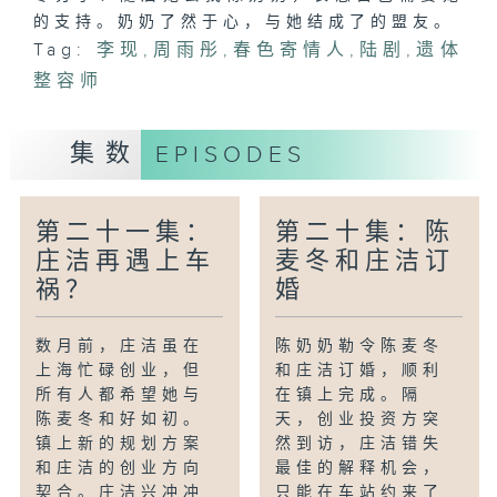
的支持。奶奶了然于心，与她结成了的盟友。
Tag:
李现
,
周雨彤
,
春色寄情人
,
陆剧
,
遗体
整容师
集数
EPISODES
第二十一集：
第二十集：陈
庄洁再遇上车
麦冬和庄洁订
祸？
婚
数月前，庄洁虽在
陈奶奶勒令陈麦冬
上海忙碌创业，但
和庄洁订婚，顺利
所有人都希望她与
在镇上完成。隔
陈麦冬和好如初。
天，创业投资方突
镇上新的规划方案
然到访，庄洁错失
和庄洁的创业方向
最佳的解释机会，
契合。庄洁兴冲冲
只能在车站约来了