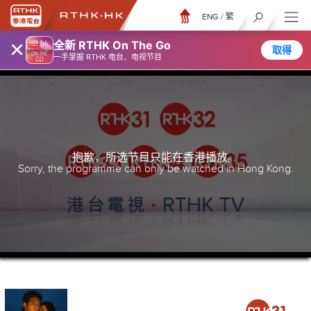
ENG
/
繁
×
全新 RTHK On The Go
取得
一手掌握 RTHK 电台、电视节目
抱歉，所选节目只能在香港播放。
Sorry, the programme can only be watched in Hong Kong.