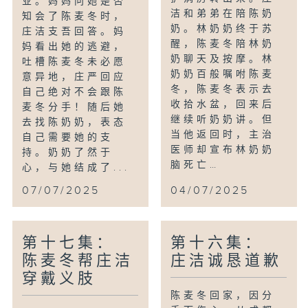
业。妈妈问她是否
洁和弟弟在陪陈奶
知会了陈麦冬时，
奶。林奶奶终于苏
庄洁支吾回答。妈
醒，陈麦冬陪林奶
妈看出她的逃避，
奶聊天及按摩。林
吐槽陈麦冬未必愿
奶奶百般嘱咐陈麦
意异地，庄严回应
冬，陈麦冬表示去
自己绝对不会跟陈
收拾水盆，回来后
麦冬分手！随后她
继续听奶奶讲。但
去找陈奶奶，表态
当他返回时，主治
自己需要她的支
医师却宣布林奶奶
持。奶奶了然于
脑死亡…
心，与她结成了...
07/07/2025
04/07/2025
第十七集：
第十六集：
陈麦冬帮庄洁
庄洁诚恳道歉
穿戴义肢
陈麦冬回家，因分