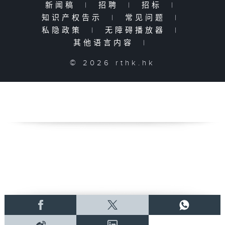
新闻稿
|
招聘
|
招标
|
知识产权告示
|
常见问题
|
私隐政策
|
无障碍播放器
|
其他语言内容
|
© 2026 rthk.hk