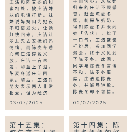
手而伤心。从成都
庄洁和陈麦冬的甜
归来的庄洁不顾感
蜜相处，被庄洁妹
冒，赶至陈麦冬
妹的电话打断。妹
家，刺探陈奶奶，
妹说妈妈因为她夜
得知陈麦冬并未向
不归宿发火，让她
她「告状」，松了
赶快回来。庄洁让
一口气。庄洁盛装
朋友先去安抚妈妈
打扮后，参加同学
情绪。而陈麦冬悉
聚会，终于又见到
心帮庄洁穿戴义
了陈麦冬。席间，
肢，庄洁一言未
同学与陈麦冬言语
发，却盈上了泪。
不和，陈麦冬离
陈麦冬送庄洁回
席，庄洁追陈麦
家。随后，庄洁对
冬，并诚恳道歉。
朋友表示两人非常
陈麦冬却不领情。
相爱，但为经济...
03/07/2025
02/07/2025
第十五集：
第十四集：陈