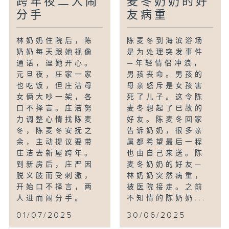
跨年夜二人闹
麦冬奶奶的好
分手
友病重
林奶奶住院后，陈
陈麦冬到海滨浴场
奶奶每天跟她视像
是为处理突发事件
通话，逗她开心。
—年轻情侣冲浪，
元旦夜，庄家一家
男孩丧命。男孩的
也吃饭，但庄洁母
母亲怒斥是女孩害
女俩大吵一架，各
死了儿子。这令陈
口不择言。庄洁努
麦冬想起了已故的
力调整心情找陈麦
好友。陈麦冬回家
冬，陈麦冬安抚之
告诉奶奶，很多亲
余，主动提议要带
属都希望最后一程
庄洁去新屋跨年。
也由自己来送。陈
到新房后，庄严因
麦冬奶奶的好友—
脱义肢而受刺激，
林奶奶突然病重，
开始口不择言，两
被医院接走。之前
人进而闹分手。
不知情的陈奶奶...
01/07/2025
30/06/2025