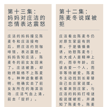
第十三集：
第十二集：
妈妈对庄洁的
陈麦冬说媒被
恋情表达震怒
拒
庄洁的妈妈撞见陈
庄洁看出陈麦冬仍
麦冬和庄洁接吻
对原生家庭有阴
后，把庄洁约到咖
影。于是循循善
啡馆，表达震怒。
诱，劝慰陈麦冬：
妈妈告知庄洁，陈
长大成人是精神上
麦冬的前女友回来
的，而非年龄。应
了。庄洁被激，却
该去爱一个人，而
始终联络不上陈麦
非等待被爱。陈麦
冬。种种迹象都表
冬主动找到长辈替
明，他确实去了前
自己去庄家说媒。
女友所在的海滨浴
长辈来到庄家，与
场…庄洁气血上涌，
庄洁的妈妈打哑谜
前去「捉奸」。
般说媒被拒，并通
知了陈麦冬。陈麦