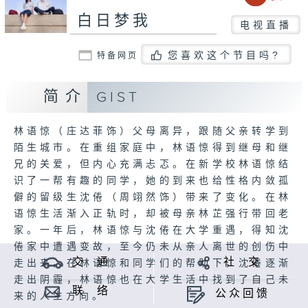
白日梦我
电视直播
您喜欢这个节目吗?
特备网页
简介
GIST
林语惊（庄达菲饰）父母离异，跟随父亲转学到
陌生城市。在重组家庭中，林语惊得到继母和继
兄的关爱，但内心充满忐忑。在新学校林语惊结
识了一帮有趣的同学，她的到来也给性格内敛孤
僻的留级生沈倦（周翊然饰）带来了变化。在林
语惊生活渐入正轨时，却被母亲林芷强行带回老
家。一年后，林语惊与沈倦在大学重遇，得知沈
倦家中遭遇变故，至今仍未从亲人离世的创伤中
交 通
社 交
走出来。在林语惊和同学们的帮助下，沈倦逐渐
走出阴霾，林语惊也在大学生活中找到了自己未
联 络
公众回馈
来的人生方向。