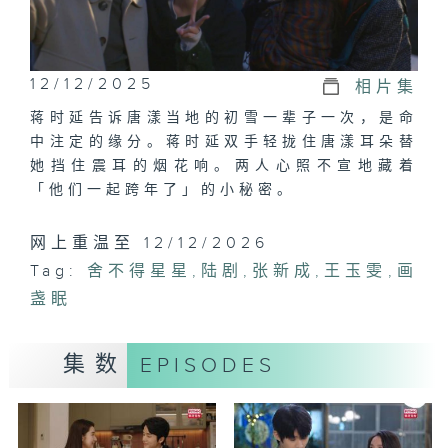
12/12/2025
相片集
蒋时延告诉唐漾当地的初雪一辈子一次，是命
中注定的缘分。蒋时延双手轻拢住唐漾耳朵替
她挡住震耳的烟花响。两人心照不宣地藏着
「他们一起跨年了」的小秘密。
网上重温至 12/12/2026
Tag:
舍不得星星
,
陆剧
,
张新成
,
王玉雯
,
画
盏眠
集数
EPISODES