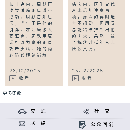
咖啡店内，周默再
病房内，医生交代
次尝试贿赂唐漾不
着术后的注意事
成功，周默告知唐
项，虚弱的蒋时延
漾，当年正是他的
并不想动，但唐漾
引荐，才让唐漾入
总能精准推断出他
职汇商，周默用唐
的需求，果然，最
漾引以为豪的正直
了解蒋时延的人非
攻击唐漾，她的内
唐漾莫属。
心防线顷刻崩塌。
26/12/2025
25/12/2025
收看
收看
更多集数 ...
交 通
社 交
联 络
公众回馈