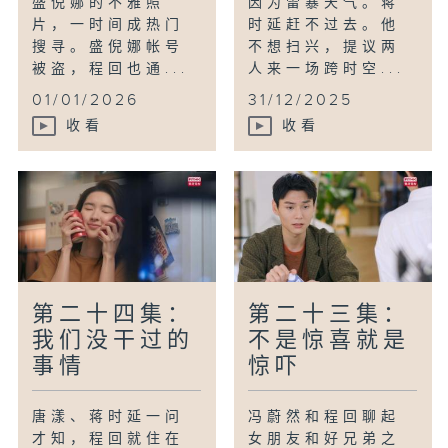
盛倪娜的不雅照
因为雷暴天气。蒋
片，一时间成热门
时延赶不过去。他
搜寻。盛倪娜帐号
不想扫兴，提议两
被盗，程回也通...
人来一场跨时空...
01/01/2026
31/12/2025
收看
收看
第二十四集：
第二十三集：
我们没干过的
不是惊喜就是
事情
惊吓
唐漾、蒋时延一问
冯蔚然和程回聊起
才知，程回就住在
女朋友和好兄弟之