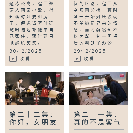
这栋公寓，程回邀
间的区别，程回从
两人回家小歇，得
字眼间分析，蒋时
知蒋时延要租房
延一开始对唐漾就
子，便邀请蒋时延
不单纯是兄弟的情
随时随地都能来自
感，而冯蔚然却不
己家住，蒋时延只
以为然。甘一鸣把
能尴尬笑笑。
唐漾叫到了办公...
30/12/2025
29/12/2025
收看
收看
第二十二集：
第二十一集：
你好，女朋友
真的不是客气