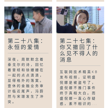
第二十八集：
第二十七集：
永恒的爱情
你又撤回了什
么见不得人的
消息
深夜，周默默念着
泰戈尔的诗，回忆
着曾经和徐姗姗在
互联网技术精英KB
一起的点点滴滴，
发布视频，证明盛
显得格外的落寞。
倪娜是被盗号了，
壹休的金融业务审
盛倪娜不雅门事件
计临近尾声，冯蔚
终于真相大白。而
然与宋璟发生了冲
盛倪娜一直心存疑
突。
惑，素不相识的...