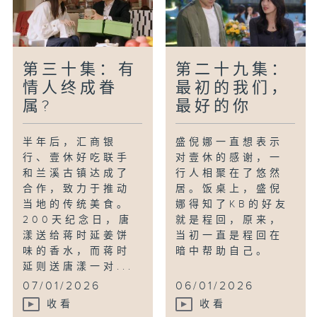
第三十集：有
第二十九集：
情人终成眷
最初的我们，
属?
最好的你
半年后，汇商银
盛倪娜一直想表示
行、壹休好吃联手
对壹休的感谢，一
和兰溪古镇达成了
行人相聚在了悠然
合作，致力于推动
居。饭桌上，盛倪
当地的传统美食。
娜得知了KB的好友
200天纪念日，唐
就是程回，原来，
漾送给蒋时延姜饼
当初一直是程回在
味的香水，而蒋时
暗中帮助自己。
延则送唐漾一对...
07/01/2026
06/01/2026
收看
收看