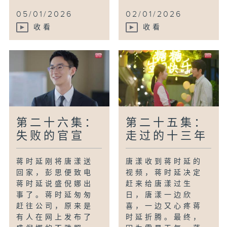
05/01/2026
02/01/2026
收看
收看
第二十六集：
第二十五集：
失败的官宣
走过的十三年
蒋时延刚将唐漾送
唐漾收到蒋时延的
回家，彭思便致电
视频，蒋时延决定
蒋时延说盛倪娜出
赶来给唐漾过生
事了。蒋时延匆匆
日，唐漾一边欣
赶往公司，原来是
喜，一边又心疼蒋
有人在网上发布了
时延折腾。最终，