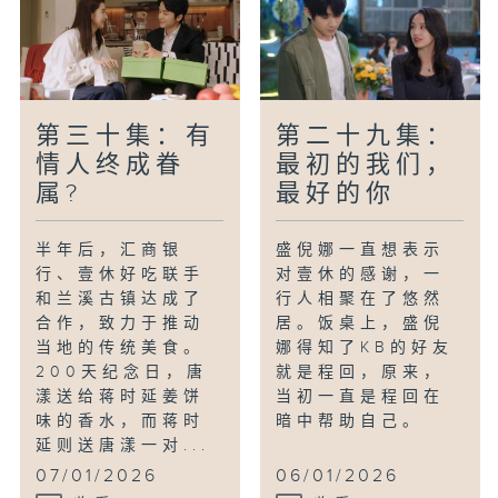
第三十集：有
第二十九集：
情人终成眷
最初的我们，
属?
最好的你
半年后，汇商银
盛倪娜一直想表示
行、壹休好吃联手
对壹休的感谢，一
和兰溪古镇达成了
行人相聚在了悠然
合作，致力于推动
居。饭桌上，盛倪
当地的传统美食。
娜得知了KB的好友
200天纪念日，唐
就是程回，原来，
漾送给蒋时延姜饼
当初一直是程回在
味的香水，而蒋时
暗中帮助自己。
延则送唐漾一对...
07/01/2026
06/01/2026