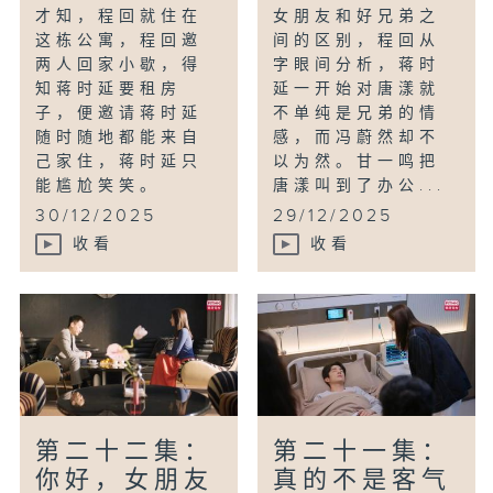
才知，程回就住在
女朋友和好兄弟之
这栋公寓，程回邀
间的区别，程回从
两人回家小歇，得
字眼间分析，蒋时
知蒋时延要租房
延一开始对唐漾就
子，便邀请蒋时延
不单纯是兄弟的情
随时随地都能来自
感，而冯蔚然却不
己家住，蒋时延只
以为然。甘一鸣把
能尴尬笑笑。
唐漾叫到了办公...
30/12/2025
29/12/2025
收看
收看
第二十二集：
第二十一集：
你好，女朋友
真的不是客气