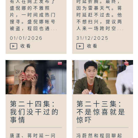
有人在网上发布了
时延折腾。最终，
盛倪娜的不雅照
因为雷暴天气。蒋
片，一时间成热门
时延赶不过去。他
搜寻。盛倪娜帐号
不想扫兴，提议两
被盗，程回也通...
人来一场跨时空...
01/01/2026
31/12/2025
收看
收看
第二十四集：
第二十三集：
我们没干过的
不是惊喜就是
事情
惊吓
唐漾、蒋时延一问
冯蔚然和程回聊起