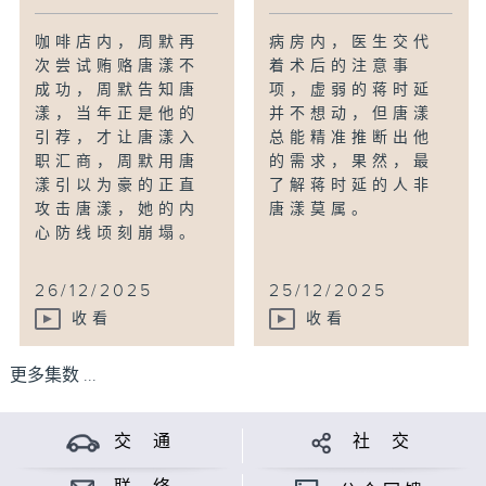
咖啡店内，周默再
病房内，医生交代
次尝试贿赂唐漾不
着术后的注意事
成功，周默告知唐
项，虚弱的蒋时延
漾，当年正是他的
并不想动，但唐漾
引荐，才让唐漾入
总能精准推断出他
职汇商，周默用唐
的需求，果然，最
漾引以为豪的正直
了解蒋时延的人非
攻击唐漾，她的内
唐漾莫属。
心防线顷刻崩塌。
26/12/2025
25/12/2025
收看
收看
更多集数 ...
交 通
社 交