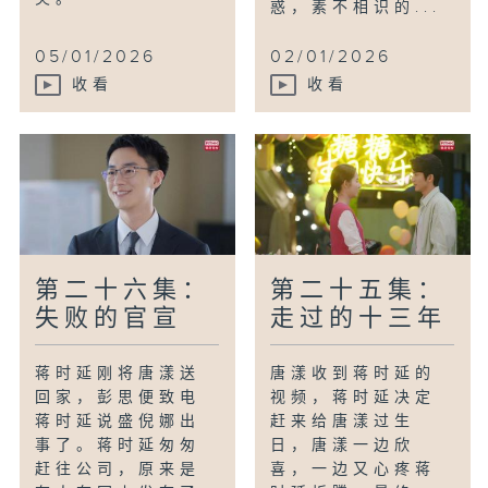
惑，素不相识的...
05/01/2026
02/01/2026
收看
收看
第二十六集：
第二十五集：
失败的官宣
走过的十三年
蒋时延刚将唐漾送
唐漾收到蒋时延的
回家，彭思便致电
视频，蒋时延决定
蒋时延说盛倪娜出
赶来给唐漾过生
事了。蒋时延匆匆
日，唐漾一边欣
赶往公司，原来是
喜，一边又心疼蒋