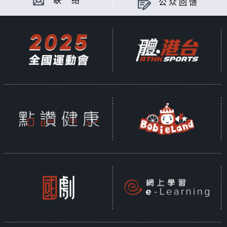
联 络
公众回馈