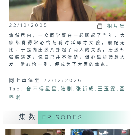
22/12/2025
相片集
悠然居内，一众同学聚在一起聊起了当年，大
家都觉得常心怡与蒋时延郎才女貌，般配无
比，于是向唐漾八卦起了两人的关系，唐漾却
强装淡定，说自己并不清楚，但心里却醋意大
发。常心怡一到，便成为了大家的焦点。
网上重温至 22/12/2026
Tag:
舍不得星星
,
陆剧
,
张新成
,
王玉雯
,
画
盏眠
集数
EPISODES