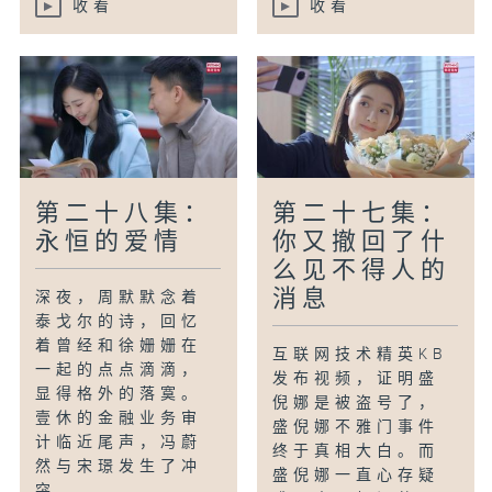
收看
收看
第二十八集：
第二十七集：
永恒的爱情
你又撤回了什
么见不得人的
消息
深夜，周默默念着
泰戈尔的诗，回忆
着曾经和徐姗姗在
互联网技术精英KB
一起的点点滴滴，
发布视频，证明盛
显得格外的落寞。
倪娜是被盗号了，
壹休的金融业务审
盛倪娜不雅门事件
计临近尾声，冯蔚
终于真相大白。而
然与宋璟发生了冲
盛倪娜一直心存疑
突。