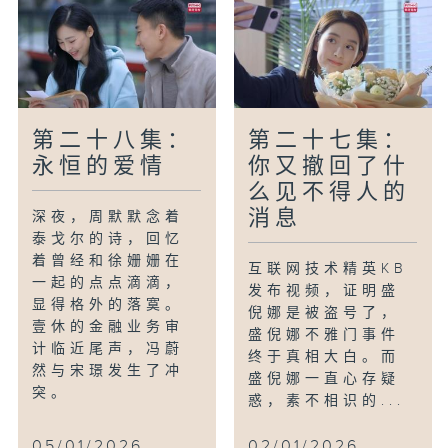
第二十八集：
第二十七集：
永恒的爱情
你又撤回了什
么见不得人的
消息
深夜，周默默念着
泰戈尔的诗，回忆
着曾经和徐姗姗在
互联网技术精英KB
一起的点点滴滴，
发布视频，证明盛
显得格外的落寞。
倪娜是被盗号了，
壹休的金融业务审
盛倪娜不雅门事件
计临近尾声，冯蔚
终于真相大白。而
然与宋璟发生了冲
盛倪娜一直心存疑
突。
惑，素不相识的...
05/01/2026
02/01/2026