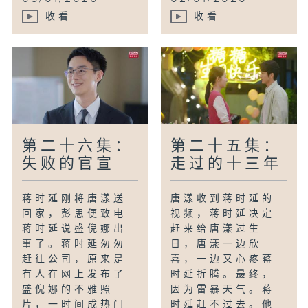
收看
收看
第二十六集：
第二十五集：
失败的官宣
走过的十三年
蒋时延刚将唐漾送
唐漾收到蒋时延的
回家，彭思便致电
视频，蒋时延决定
蒋时延说盛倪娜出
赶来给唐漾过生
事了。蒋时延匆匆
日，唐漾一边欣
赶往公司，原来是
喜，一边又心疼蒋
有人在网上发布了
时延折腾。最终，
盛倪娜的不雅照
因为雷暴天气。蒋
片，一时间成热门
时延赶不过去。他