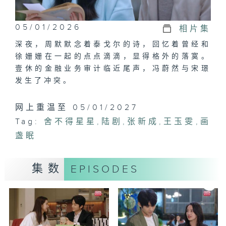
05/01/2026
相片集
深夜，周默默念着泰戈尔的诗，回忆着曾经和
徐姗姗在一起的点点滴滴，显得格外的落寞。
壹休的金融业务审计临近尾声，冯蔚然与宋璟
发生了冲突。
网上重温至 05/01/2027
Tag:
舍不得星星
,
陆剧
,
张新成
,
王玉雯
,
画
盏眠
集数
EPISODES