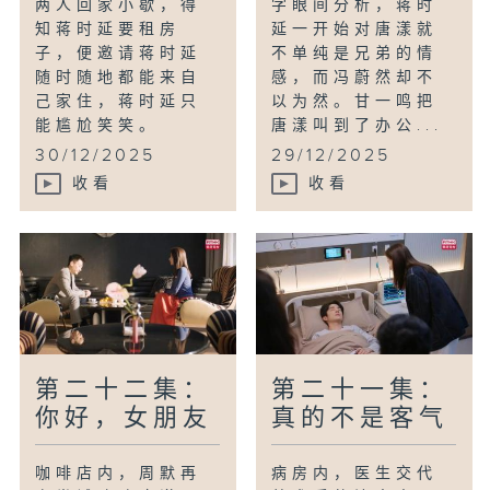
两人回家小歇，得
字眼间分析，蒋时
知蒋时延要租房
延一开始对唐漾就
子，便邀请蒋时延
不单纯是兄弟的情
随时随地都能来自
感，而冯蔚然却不
己家住，蒋时延只
以为然。甘一鸣把
能尴尬笑笑。
唐漾叫到了办公...
30/12/2025
29/12/2025
收看
收看
第二十二集：
第二十一集：
你好，女朋友
真的不是客气
咖啡店内，周默再
病房内，医生交代