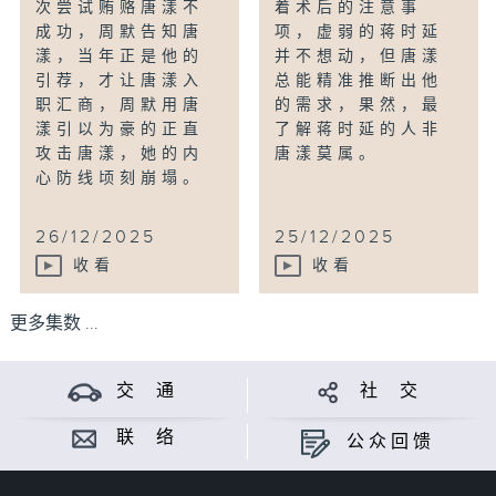
次尝试贿赂唐漾不
着术后的注意事
成功，周默告知唐
项，虚弱的蒋时延
漾，当年正是他的
并不想动，但唐漾
引荐，才让唐漾入
总能精准推断出他
职汇商，周默用唐
的需求，果然，最
漾引以为豪的正直
了解蒋时延的人非
攻击唐漾，她的内
唐漾莫属。
心防线顷刻崩塌。
26/12/2025
25/12/2025
收看
收看
更多集数 ...
交 通
社 交
联 络
公众回馈