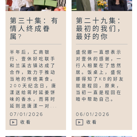
第三十集：有
第二十九集：
情人终成眷
最初的我们，
属?
最好的你
半年后，汇商银
盛倪娜一直想表示
行、壹休好吃联手
对壹休的感谢，一
和兰溪古镇达成了
行人相聚在了悠然
合作，致力于推动
居。饭桌上，盛倪
当地的传统美食。
娜得知了KB的好友
200天纪念日，唐
就是程回，原来，
漾送给蒋时延姜饼
当初一直是程回在
味的香水，而蒋时
暗中帮助自己。
延则送唐漾一对...
07/01/2026
06/01/2026
收看
收看