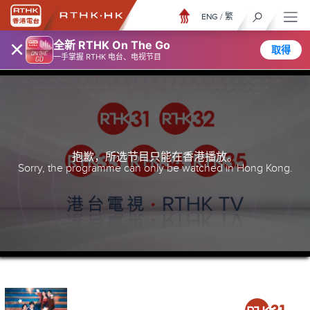
ENG
/
繁
×
全新 RTHK On The Go
取得
一手掌握 RTHK 电台、电视节目
抱歉，所选节目只能在香港播放。
Sorry, the programme can only be watched in Hong Kong.