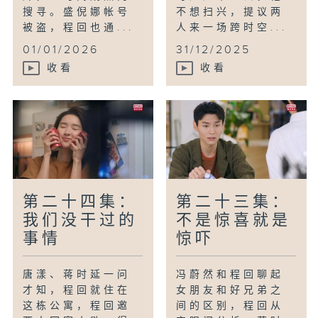
搜寻。盛倪娜帐号
不想扫兴，提议两
被盗，程回也通...
人来一场跨时空...
01/01/2026
31/12/2025
收看
收看
第二十四集：
第二十三集：
我们没干过的
不是惊喜就是
事情
惊吓
唐漾、蒋时延一问
冯蔚然和程回聊起
才知，程回就住在
女朋友和好兄弟之
这栋公寓，程回邀
间的区别，程回从