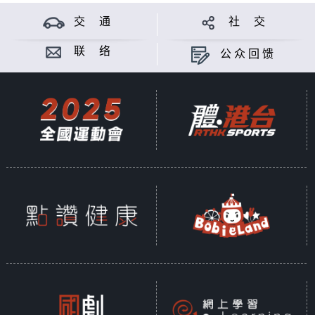
交 通
社 交
联 络
公众回馈