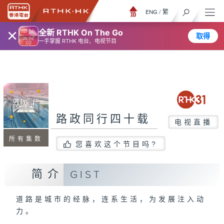
ENG
/
繁
×
全新 RTHK On The Go
取得
一手掌握 RTHK 电台、电视节目
路政同行四十载
电视直播
所有集数
您喜欢这个节目吗?
简介
GIST
道路是城市的经脉，连系生活，为发展注入动
力。