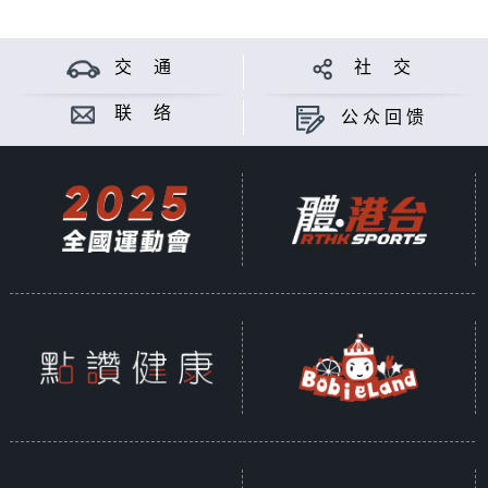
交 通
社 交
联 络
公众回馈