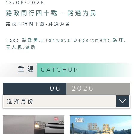
0
13/06/2026
seconds
of
路政同行四十载 - 路通为民
23
minutes,
路政同行四十载-路通为民
7
seconds
Tag:
路政署
,
Highways Department
,
路灯
,
无人机
,
铺路
重温
CATCHUP
06
2026