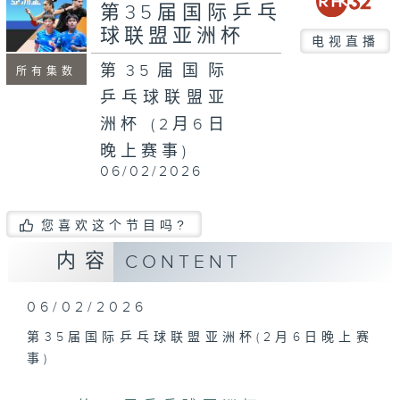
第35届国际乒乓
球联盟亚洲杯
电视直播
第35届国际
所有集数
乒乓球联盟亚
洲杯 (2月6日
晚上赛事)
06/02/2026
您喜欢这个节目吗?
内容
CONTENT
06/02/2026
第35届国际乒乓球联盟亚洲杯(2月6日晚上赛
事)