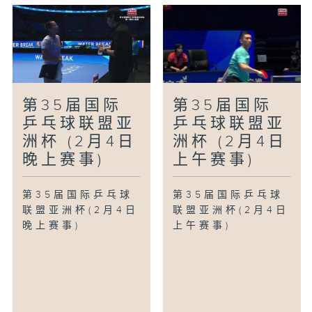
第35届国际
第35届国际
乒乓球联盟亚
乒乓球联盟亚
洲杯 (2月4日
洲杯 (2月4日
晚上赛事)
上午赛事)
第35届国际乒乓球
第35届国际乒乓球
联盟亚洲杯(2月4日
联盟亚洲杯(2月4日
晚上赛事)
上午赛事)