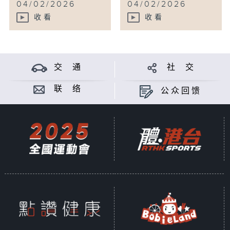
04/02/2026
04/02/2026
收看
收看
交 通
社 交
联 络
公众回馈