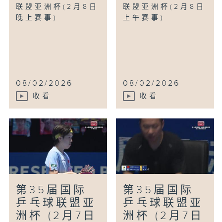
联盟亚洲杯(2月8日
联盟亚洲杯(2月8日
晚上赛事)
上午赛事)
08/02/2026
08/02/2026
收看
收看
第35届国际
第35届国际
乒乓球联盟亚
乒乓球联盟亚
洲杯 (2月7日
洲杯 (2月7日