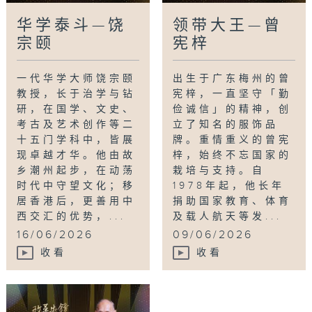
华学泰斗—饶
领带大王—曾
宗颐
宪梓
一代华学大师饶宗颐
出生于广东梅州的曾
教授，长于治学与钻
宪梓，一直坚守「勤
研，在国学、文史、
俭诚信」的精神，创
考古及艺术创作等二
立了知名的服饰品
十五门学科中，皆展
牌。重情重义的曾宪
现卓越才华。他由故
梓，始终不忘国家的
乡潮州起步，在动荡
栽培与支持。自
时代中守望文化；移
1978年起，他长年
居香港后，更善用中
捐助国家教育、体育
西交汇的优势，...
及载人航天等发...
16/06/2026
09/06/2026
收看
收看