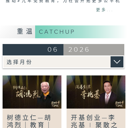
推动#九年免费教育，为社会开拓更多公平机
会。年过半百之际，他与夫人钟期荣博士毅然放
更多...
下显赫名利，倾出大部份积蓄，用三十五年时
间，创办了香港第一所私立#大学——香港树仁
大学。这份对学子读书机会的坚守，成就了跨越
重温
CATCHUP
半世纪的育人传奇。
从跑马地一栋简朴洋房起步，到今日规模完整的
06
2026
宝马山校园，不仅见证了一所大学的崛起，更是
一位#教育家 以一生执着，在繁华都市中守护
「教育报国」纯粹信念的写照。
受访者包括
胡怀中博士（胡鸿烈儿子，香港树仁大学校长）
孙天伦教授（香港树仁大学首席副校长）
李家文博士（香港树仁大学助理副校长、校友）
张舜尧博士（香港树仁大学校董会副主席、校
友）
树德立仁—胡
开基创业—李
鸿烈｜教育｜
兆基 | 聚散之
想睇更多：