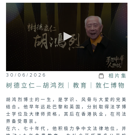
0
30/06/2026
相片集
seconds
of
树德立仁—胡鸿烈｜教育｜敦仁博物
0
seconds
胡鸿烈博士的一生，是学识、风骨与大爱的完美
结合。他早年远赴巴黎和英国，分别取得法学博
士学位及大律师资格，其后在香港执业，在司法
界备受尊崇。
在六、七十年代，他积极力争中文法律地位，并