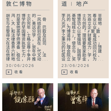
https://www.rthk.hk/tv/dtt31/programme
敦仁博物
道 | 地产
逢星期二 | 晚上9时30分 | 港台电视31
胡鸿烈博士的一
李兆基博士凭着非
生，是学识、风骨
凡的智慧与商业眼
与大爱的完美结
光，成功创立以地
立即下载「香港电台随身版（RTHK On The
合。他早年远赴巴
产为核心的企业。
黎和英国，分别取
李博士以「#聚散
Go）」紧贴最新节目：
得法学博士学位及
之道」管理财富，
https://rthk.hk/otg
大律师资格，其后
秉持「搵钱要成
在香港执业，在司
功，使钱要成功」
法界备受尊崇。
的理念，致力回馈
记得LIKE + 订阅+ 推播通知！
在六、七十年代，
社会与国家：兴建
他积极力争中文法
医院、捐助学校、
律地位，并推动...
设立奖学金，为...
#胡鸿烈 #香港树仁大学 #教育报国 #梦想中华
30/06/2026
23/06/2026
人物志 #港台电视31 #胡怀中 #教育 #大律师
收看
收看
Tag:
胡鸿烈
,
律师
,
香港树仁大学
,
大学
,
教育报
国