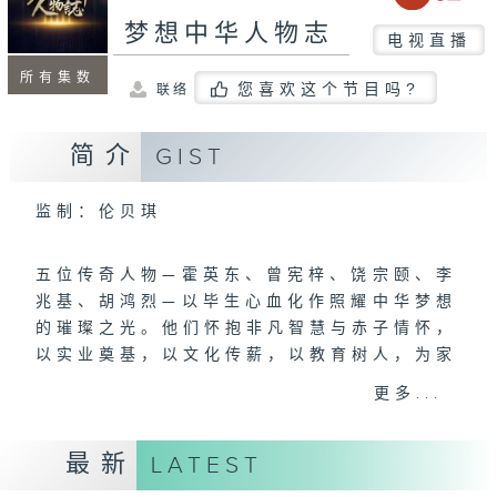
梦想中华人物志
电视直播
所有集数
您喜欢这个节目吗?
联络
简介
GIST
监制：伦贝琪
五位传奇人物—霍英东、曾宪梓、饶宗颐、李
兆基、胡鸿烈—以毕生心血化作照耀中华梦想
的璀璨之光。他们怀抱非凡智慧与赤子情怀，
以实业奠基，以文化传薪，以教育树人，为家
国立心。本节目将细述他们如何一生坚守信
更多...
念，在不同领域开疆拓土、砥砺前行，全力推
动国家发展与民族复兴的宏大事业，并见证他
最新
LATEST
们如何让中华文明的薪火绵延不息，书写壮丽
的篇章。