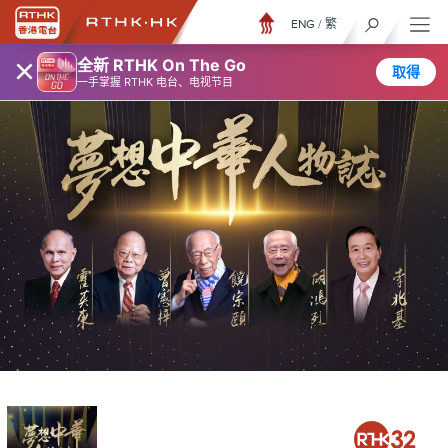
ENG
/
繁
×
全新 RTHK On The Go
取得
一手掌握 RTHK 电台、电视节目