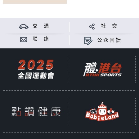
交 通
社 交
联 络
公众回馈