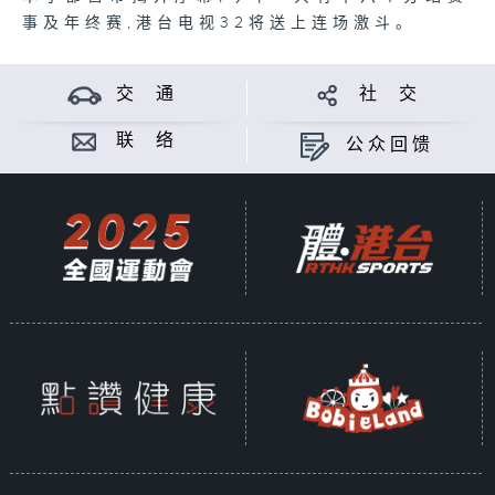
事及年终赛,港台电视32将送上连场激斗。
交 通
社 交
联 络
公众回馈