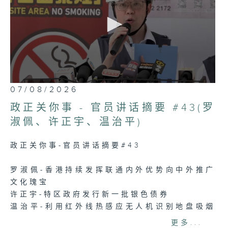
0
07/08/2026
seconds
of
政正关你事 - 官员讲话摘要 #43(罗
5
minutes,
淑佩、许正宇、温治平)
7
seconds
政正关你事-官员讲话摘要#43
罗淑佩-香港持续发挥联通内外优势向中外推广
文化瑰宝
许正宇-特区政府发行新一批银色债券
温治平-利用红外线热感应无人机识别地盘吸烟
人士
更多...