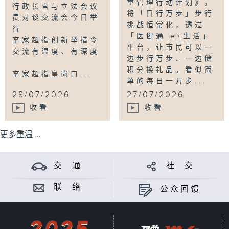
重管理行动计划》，
行政长官与立法会议
将「日行万步」步行
员对谈交流会今日举
挑战恒常化，透过
行
「医健通 e+生活」
李家超指创新举措令
平台，让市民可以一
交流有温度、有深度
边步行万步、一边储
积分换礼品。看似简
李家超指皇岗口...
单的每日一万步...
28/07/2026
27/07/2026
收看
收看
更多重温 ...
交 通
社 交
联 络
公众回馈