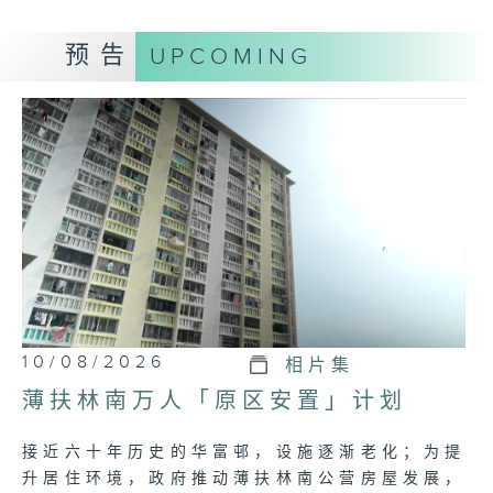
Tag:
官员
,
政正关你事
,
官员讲话摘要
,
政府
,
议
预告
UPCOMING
会
10/08/2026
相片集
薄扶林南万人「原区安置」计划
接近六十年历史的华富邨，设施逐渐老化；为提
升居住环境，政府推动薄扶林南公营房屋发展，