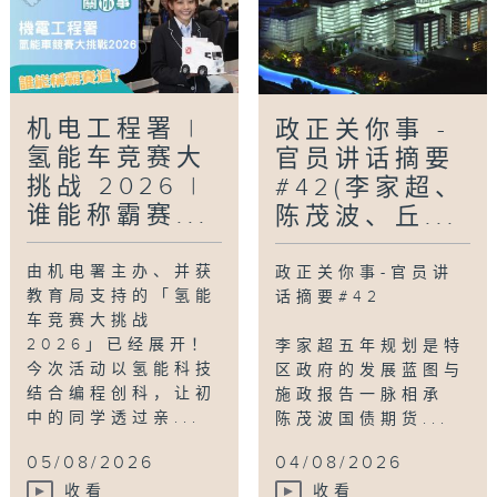
机电工程署 |
政正关你事 -
氢能车竞赛大
官员讲话摘要
挑战 2026 |
#42(李家超、
谁能称霸赛...
陈茂波、丘...
由机电署主办、并获
政正关你事-官员讲
教育局支持的「氢能
话摘要#42
车竞赛大挑战
2026」已经展开！
李家超五年规划是特
今次活动以氢能科技
区政府的发展蓝图与
结合编程创科，让初
施政报告一脉相承
中的同学透过亲...
陈茂波国债期货...
05/08/2026
04/08/2026
收看
收看