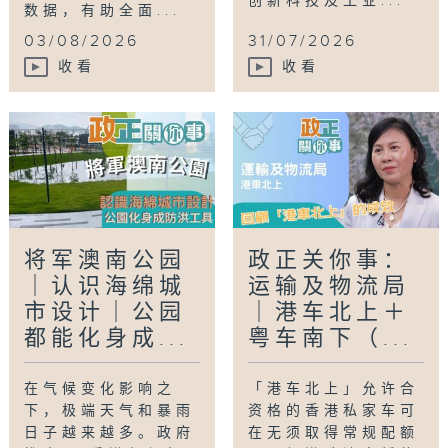
创新科技及工业...
数据，有助全面...
03/08/2026
31/07/2026
收看
收看
将军澳南公园
政正关你事：
｜认识海绵城
运输及物流局
市设计｜公园
｜港车北上＋
都能化身成...
粤车南下（...
在气候变化影响之
「港车北上」允许合
下，极端天气和暴雨
资格的香港私家车可
日子越来越多。政府
在无须取得常规配额