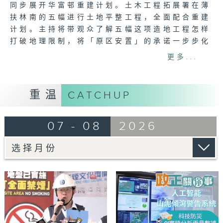
同步展开华富邨重建计划。土木工程拓展署在薄
扶林南的五幅进行土地平整工程，全面配合重建
计划。主持将带观众了解五幅这项造地工程怎样
打破地理限制，将「原区安置」的承诺一步步化
为现实，让华富邨的居民，延续对薄扶林南区的
更多...
邻里网络及生活习惯。
想睇更多 :
重温
CATCHUP
https://www.rthk.hk/tv/dtt31/programm
07 - 08
2026
逢星期一至日 | 晚上8 时25分 | 港台电视31
立即下载「香港电台随身版（RTHK On The
Go）」紧贴最新节目：
https://rthk.hk/otg
记得LIKE + 订阅+ 推播通知！
#政正关你事 #港台电视31 #华富邨 #薄扶林
南公营房屋 #华富邨重建计划