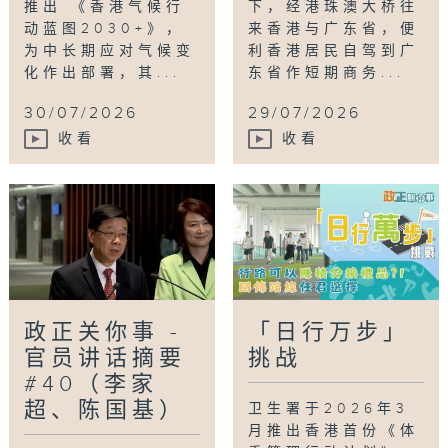
推出 《香港气候行
下，经港珠澳大桥往
动蓝图2030+》，
来香港与广东省，便
为中长期应对气候变
利香港居民自驾到广
化作出部署，其...
东省作短期商务...
30/07/2026
29/07/2026
收看
收看
政正关你事 -
「日行万步」
官员讲话摘要
挑战
#40（李家
超、陈国基）
卫生署于2026年3
月推出香港首份《体