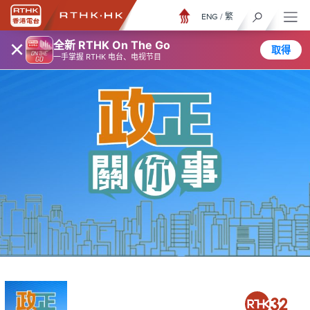
ENG
/
繁
×
全新 RTHK On The Go
取得
一手掌握 RTHK 电台、电视节目