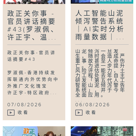
人工智能山泥
政正关你事 -
倾泻警告系统
官员讲话摘要
｜AI实时分析
#43(罗淑佩、
雨量数据｜...
许正宇、温...
山泥倾泻一旦发
政正关你事-官员讲
生，随时会造成严
话摘要#43
重事故甚至人命伤
亡。为进一步提升
风险评估能力，土
罗淑佩-香港持续发
力工程处去年自主
挥联通内外优势向中
研发「第五代人工
智能山泥倾泻警告
外推广文化瑰宝
系统」，并于今年
许正宇-特区政府...
全面应用。
...
07/08/2026
06/08/2026
收看
收看