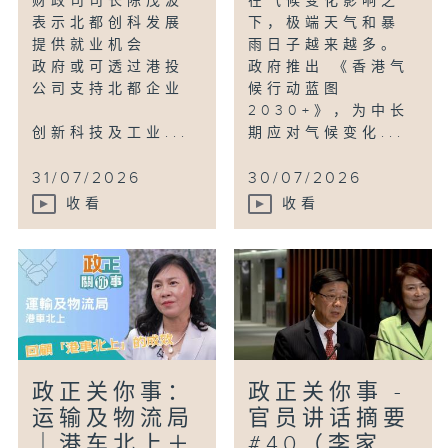
财政司司长陈茂波
在气候变化影响之
表示北都创科发展
下，极端天气和暴
提供就业机会
雨日子越来越多。
政府或可透过港投
政府推出 《香港气
公司支持北都企业
候行动蓝图
2030+》，为中长
创新科技及工业...
期应对气候变化...
31/07/2026
30/07/2026
收看
收看
政正关你事：
政正关你事 -
运输及物流局
官员讲话摘要
｜港车北上＋
#40（李家