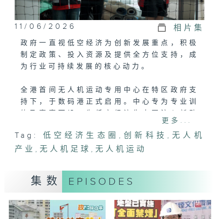
11/06/2026
相片集
政府一直视低空经济为创新发展重点，积极
制定政策、投入资源及提供全方位支持，成
为行业可持续发展的核心动力。
全港首间无人机运动专用中心在特区政府支
持下，于数码港正式启用。中心专为专业训
练及赛事而设，为低空经济生态圈注入新动
更多...
力，展现政府推动创新科技和无人机产业的
Tag:
低空经济生态圈
,
创新科技
,
无人机
坚定决心及长远规划。
产业
,
无人机足球
,
无人机运动
今集主持将会到访无人机运动专用中心，了
解中心内的设施，以及无人机飞手对中心的
集数
EPISODES
看法。