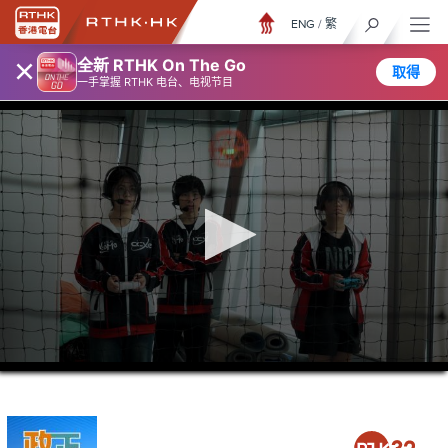
ENG
/
繁
×
全新 RTHK On The Go
取得
一手掌握 RTHK 电台、电视节目
0
seconds
of
5
minutes,
6