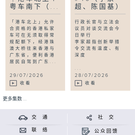
粤车南下（...
超、陈国基）
「港车北上」允许
行政长官与立法会
合资格的香港私家
议员对谈交流会今
车可在无须取得常
日举行
规配额下，经港珠
李家超指创新举措
澳大桥往来香港与
令交流有温度、有
广东省，便利香港
深度
居民自驾到广东...
...
29/07/2026
28/07/2026
收看
收看
更多集数 ...
交 通
社 交
联 络
公众回馈