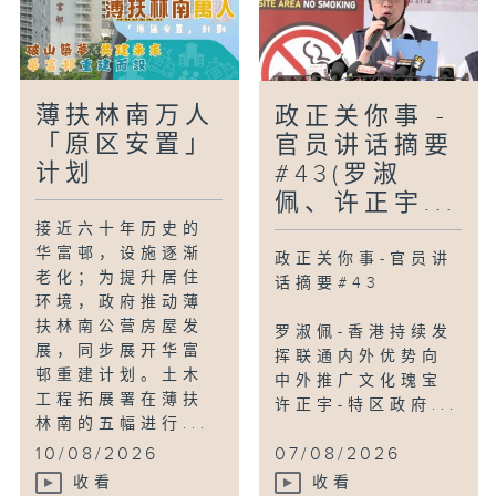
薄扶林南万人
政正关你事 -
「原区安置」
官员讲话摘要
计划
#43(罗淑
佩、许正宇...
接近六十年历史的
华富邨，设施逐渐
政正关你事-官员讲
老化；为提升居住
话摘要#43
环境，政府推动薄
扶林南公营房屋发
罗淑佩-香港持续发
展，同步展开华富
挥联通内外优势向
邨重建计划。土木
中外推广文化瑰宝
工程拓展署在薄扶
许正宇-特区政府...
林南的五幅进行...
10/08/2026
07/08/2026
收看
收看