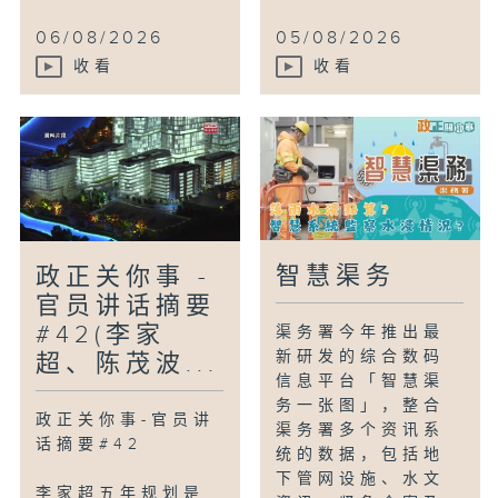
06/08/2026
05/08/2026
收看
收看
智慧渠务
政正关你事 -
官员讲话摘要
#42(李家
渠务署今年推出最
新研发的综合数码
超、陈茂波...
信息平台「智慧渠
务一张图」，整合
政正关你事-官员讲
渠务署多个资讯系
话摘要#42
统的数据，包括地
下管网设施、水文
李家超五年规划是