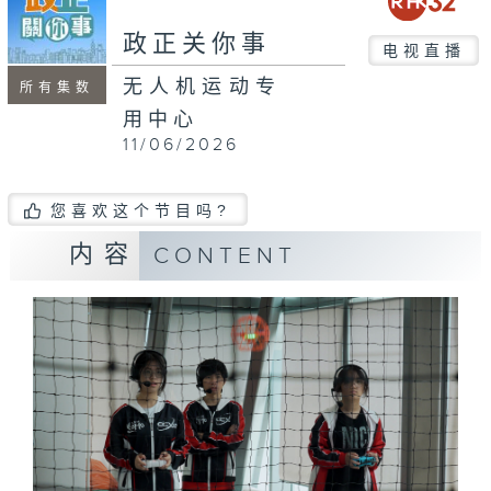
seconds
政正关你事
电视直播
无人机运动专
所有集数
用中心
11/06/2026
您喜欢这个节目吗?
内容
CONTENT