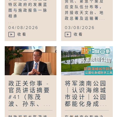
资讯、紧急个案及
特区政府的发展蓝
应变队伍分布等，
图与施政报告一脉
并接收天文台、地
相承
政总署及运输署...
...
04/08/2026
03/08/2026
收看
收看
政正关你事 -
将军澳南公园
官员讲话摘要
｜认识海绵城
#41（陈茂
市设计｜公园
波、孙东、...
都能化身成...