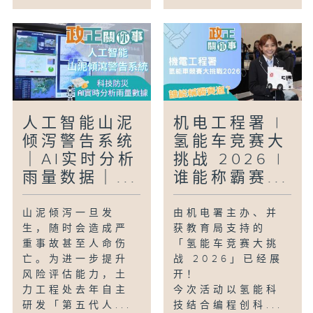
人工智能山泥
机电工程署 |
倾泻警告系统
氢能车竞赛大
｜AI实时分析
挑战 2026 |
雨量数据｜...
谁能称霸赛...
山泥倾泻一旦发
由机电署主办、并
生，随时会造成严
获教育局支持的
重事故甚至人命伤
「氢能车竞赛大挑
亡。为进一步提升
战 2026」已经展
风险评估能力，土
开！
力工程处去年自主
今次活动以氢能科
研发「第五代人...
技结合编程创科...