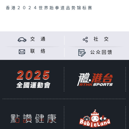
香港２０２４世界跆拳道品势锦标赛
交 通
社 交
联 络
公众回馈