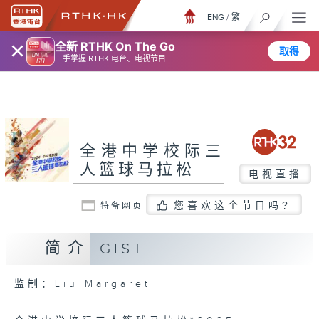
ENG
/
繁
×
全新 RTHK On The Go
取得
一手掌握 RTHK 电台、电视节目
全港中学校际三
人篮球马拉松
电视直播
您喜欢这个节目吗?
特备网页
简介
GIST
监制：Liu Margaret