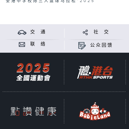
全港中学校际三人篮球马拉松*2025
交 通
社 交
联 络
公众回馈