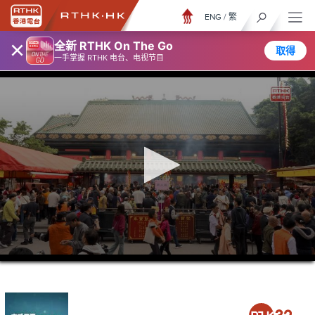
ENG
/
繁
×
全新 RTHK On The Go
取得
一手掌握 RTHK 电台、电视节目
0
seconds
of
25
minutes,
5