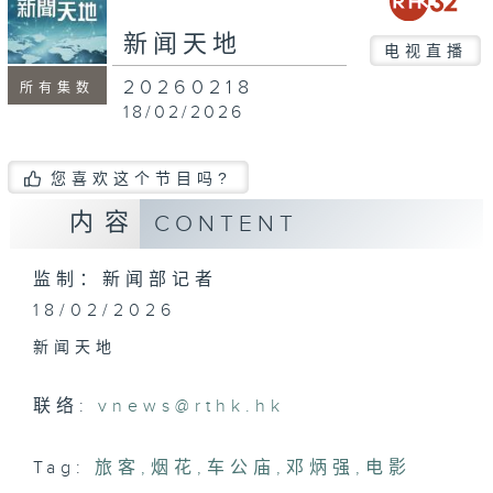
seconds
新闻天地
电视直播
20260218
所有集数
18/02/2026
您喜欢这个节目吗?
内容
CONTENT
监制：新闻部记者
18/02/2026
新闻天地
联络:
vnews@rthk.hk
Tag:
旅客
,
烟花
,
车公庙
,
邓炳强
,
电影