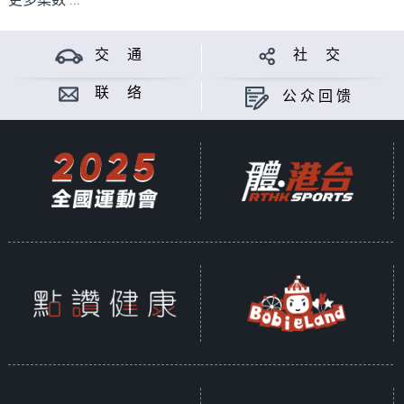
更多集数 ...
交 通
社 交
联 络
公众回馈