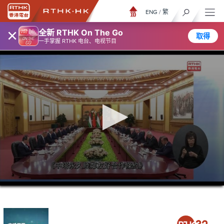
ENG
/
繁
×
全新 RTHK On The Go
取得
一手掌握 RTHK 电台、电视节目
0
seconds
of
23
minutes,
41