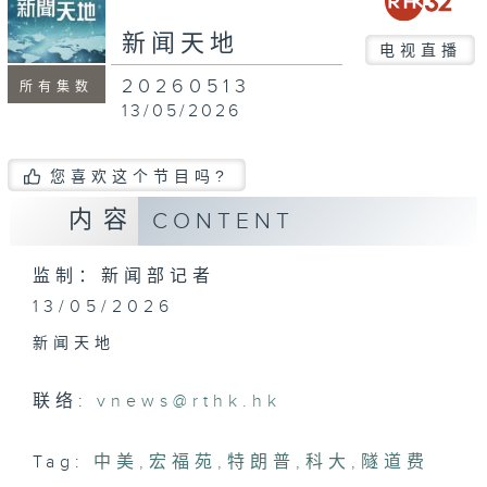
seconds
新闻天地
电视直播
20260513
所有集数
13/05/2026
您喜欢这个节目吗?
内容
CONTENT
监制：新闻部记者
13/05/2026
新闻天地
联络:
vnews@rthk.hk
Tag:
中美
,
宏福苑
,
特朗普
,
科大
,
隧道费