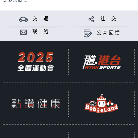
更多集数 ...
交 通
社 交
联 络
公众回馈