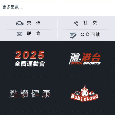
更多集数 ...
交 通
社 交
联 络
公众回馈