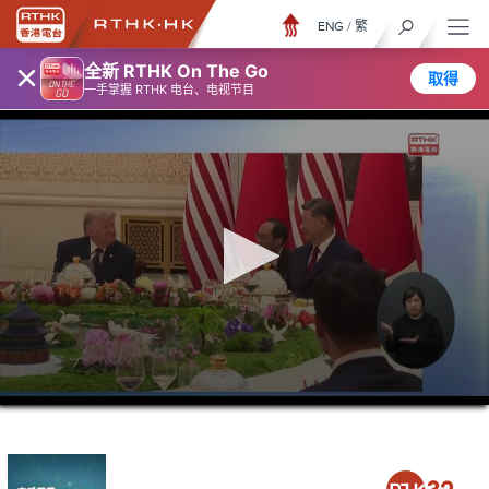
ENG
/
繁
×
全新 RTHK On The Go
取得
一手掌握 RTHK 电台、电视节目
0
seconds
of
0
seconds