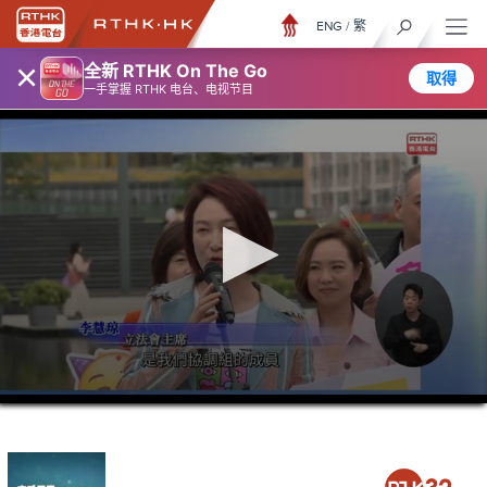
ENG
/
繁
×
全新 RTHK On The Go
取得
一手掌握 RTHK 电台、电视节目
0
seconds
of
15
minutes,
11