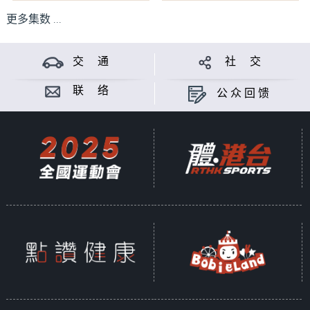
更多集数 ...
交 通
社 交
联 络
公众回馈