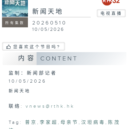
seconds
新闻天地
电视直播
20260510
所有集数
10/05/2026
您喜欢这个节目吗?
内容
CONTENT
监制：新闻部记者
10/05/2026
新闻天地
联络:
vnews@rthk.hk
Tag:
普京
,
李家超
,
母亲节
,
汉坦病毒
,
陈茂