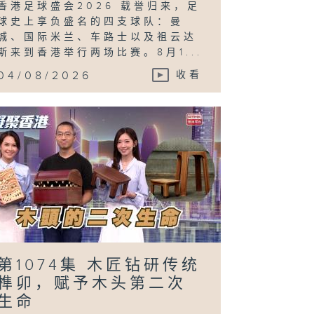
香港足球盛会2026 载誉归来，足
球史上享负盛名的四支球队：曼
城、国际米兰、车路士以及祖云达
斯来到香港举行两场比赛。8月1...
04/08/2026
收看
第1074集 木匠钻研传统
榫卯，赋予木头第二次
生命