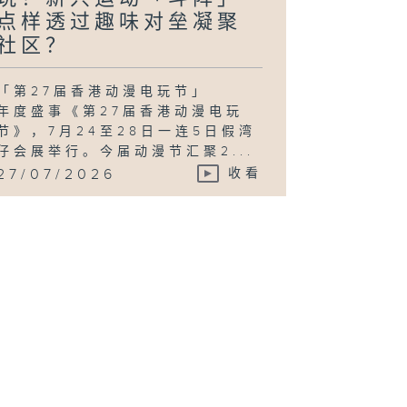
点样透过趣味对垒凝聚
社区？
「第27届香港动漫电玩节」
年度盛事《第27届香港动漫电玩
节》，7月24至28日一连5日假湾
仔会展举行。今届动漫节汇聚2...
27/07/2026
收看