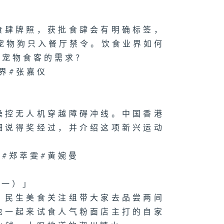
073集 屋邨篮球
食肆牌照，获批食肆会有明确标签，
如何成为青年的
想舞台？
宠物狗只入餐厅禁令。饮食业界如何
无宠物食客的需求？
界#张嘉仪
1072集 舒缓
瘤副作用，中医
法
操控无人机穿越障碍冲线。中国香港
细说得奖经过，并介绍这项新兴运动
#郑萃雯#黄婉曼
071集 大人细路
啱玩！新兴运动
斗阵」点样透过
味对垒凝聚社
？
（一）」
！民生美食关注组带大家去品尝两间
也一起来试食人气粉面店主打的自家