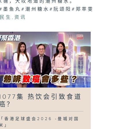
水铺，大叹地道的潮州糖水。
070集 宠物保
#墨鱼丸#潮州糖水#阮颂阳#郑萃雯
兴起，主人投保
何要注意？
民生
,
资讯
069集 香港非
舞貔貅，有何造
特色和舞艺技
？
1077集 热饮会引致食道
癌？
「香港足球盛会2026 -曼城对国
米」