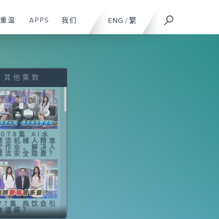
重温
APPS
我们
ENG
/
繁
其他集数
078集 AI水
清洁机械人精准
定作业，解决人
清洁安全隐患？
077集 热饮会引
食道癌？