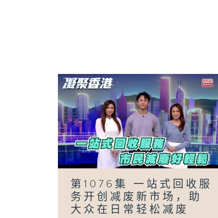
第1076集 一站式回收服
务开创减废新市场，助
大众在日常轻松减废