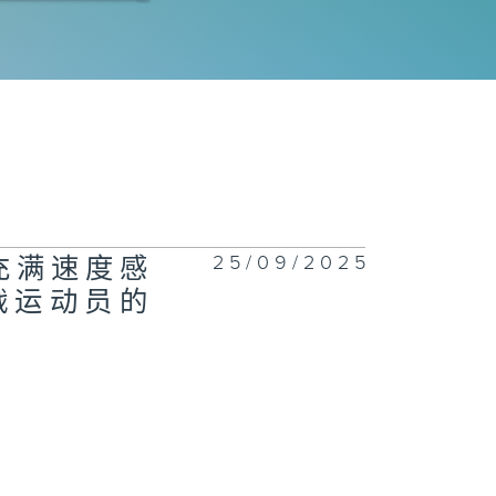
1076集 一站
回收服务开创减
新市场，助大众
日常轻松减废
1075集 了解
25/09/2025
 充满速度感
生心理健康，建
互相聆听与分享
战运动员的
校园文化！
1074集 木匠钻
传统榫卯，赋予
头第二次生命