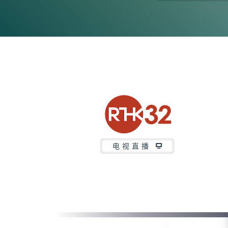
0
seconds
of
23
minutes,
6
seconds
Volume
90%
电视直播