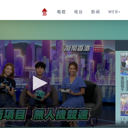
电视
电台
新闻
WEB+
第1
箱
稳
手
1
致