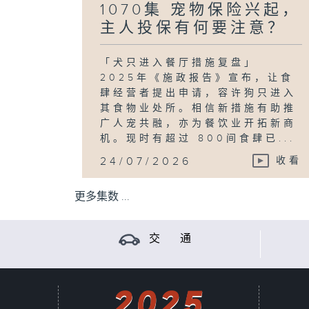
1070集 宠物保险兴起，
主人投保有何要注意？
「犬只进入餐厅措施复盘」
2025年《施政报告》宣布，让食
肆经营者提出申请，容许狗只进入
其食物业处所。相信新措施有助推
广人宠共融，亦为餐饮业开拓新商
机。现时有超过 800间食肆已...
24/07/2026
收看
更多集数 ...
交 通