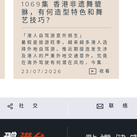
1069集 香港非遗舞貔
貅，有何造型特色和舞
艺技巧？
「港人自驾游意外频生」
暑假是旅游旺季，越来越多港人选
择外地自驾游，惟近期接连发生涉
及港人的严重外地交通意外。究竟
在海外驾驶有何潜在风险，今集...
23/07/2026
收看
社 交
联 络