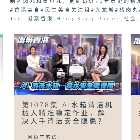
制猪肉丸和墨鱼丸，更到访近70年历史的糖
1
#香港美食#民生美食关注组#九龙城#猪肉丸
险
有
Tag:
凝聚香港
,
Hong Kong United
,
社会
,
1
遗
型
巧
第1078集 AI水箱清洁机
械人精准稳定作业，解
决人手清洁安全隐患？
「网约车笔试」