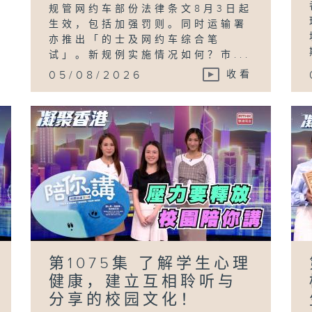
规管网约车部份法律条文8月3日起
生效，包括加强罚则。同时运输署
亦推出「的士及网约车综合笔
试」。新规例实施情况如何？市...
05/08/2026
收看
第1075集 了解学生心理
健康，建立互相聆听与
分享的校园文化！