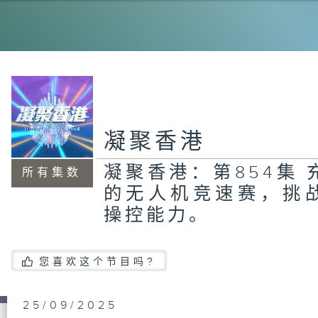
第
式
废
在
凝聚香港
第
凝聚香港：第854集
学
所有集数
立
的无人机竞速赛，挑
的
操控能力。
您喜欢这个节目吗?
第
研
木
25/09/2025