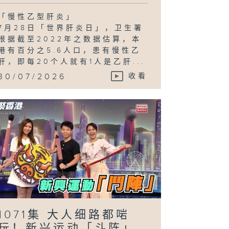
「慢性乙型肝炎」
7月28日「世界肝炎日」，卫生署
根据截至2022年之数据估算，本
港有百分之5.6人口，患有慢性乙
肝，即每20个人就有1人是乙肝...
30/07/2026
收看
1071集 大人细路都啱
玩！新兴运动「斗阵」