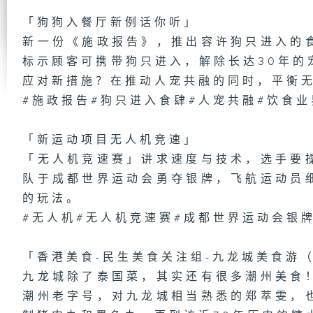
「狗狗入餐厅新例话你听」
1
新一份《施政报告》，推出容许狗只进入的
场
梦
标示顾客可携带狗只进入，解除长达30年的
应对新措施？在推动人宠共融的同时，平衡
#施政报告#狗只进入食肆#人宠共融#饮食业
第
肿
「新运动项目无人机竞速」
有
「无人机竞速赛」讲求速度与技术，选手要
队于成都世界运动会勇夺银牌，飞航运动员
的玩法。
#无人机#无人机竞速赛#成都世界运动会银牌
1
都
「
趣
区
「香港美食-民生美食关注组-九龙城美食游
九龙城除了泰国菜，其实还有很多潮州美食
潮州老字号，对九龙城相当熟悉的郑萃雯，