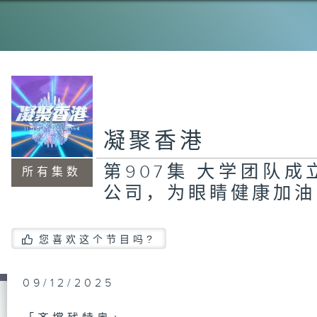
第
式
废
在
凝聚香港
第
第907集 大学团队
学
所有集数
立
公司，为眼睛健康加油
的
您喜欢这个节目吗?
第
研
木
09/12/2025