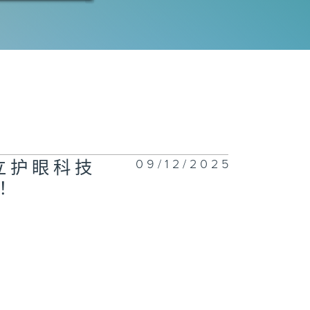
1076集 一站
回收服务开创减
新市场，助大众
日常轻松减废
1075集 了解
09/12/2025
成立护眼科技
生心理健康，建
互相聆听与分享
！
校园文化！
1074集 木匠钻
传统榫卯，赋予
头第二次生命