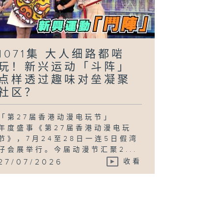
1071集 大人细路都啱
玩！新兴运动「斗阵」
点样透过趣味对垒凝聚
社区？
「第27届香港动漫电玩节」
年度盛事《第27届香港动漫电玩
节》，7月24至28日一连5日假湾
仔会展举行。今届动漫节汇聚2...
27/07/2026
收看