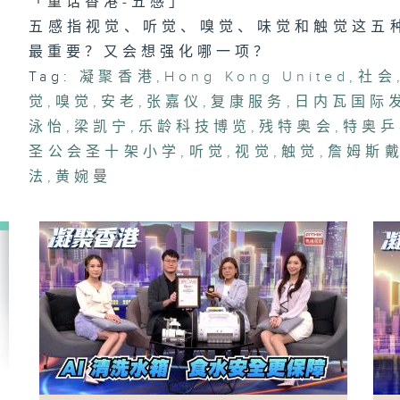
「童话香港-五感」
1
五感指视觉、听觉、嗅觉、味觉和触觉这五
险
有
最重要？又会想强化哪一项？
Tag:
凝聚香港
,
Hong Kong United
,
社会
觉
,
嗅觉
,
安老
,
张嘉仪
,
复康服务
,
日内瓦国际
泳怡
,
梁凯宁
,
乐龄科技博览
,
残特奥会
,
特奥乒
1
遗
圣公会圣十架小学
,
听觉
,
视觉
,
触觉
,
詹姆斯
型
巧
法
,
黄婉曼