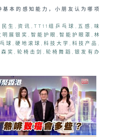
070集 宠物保
种基本的感知能力，小朋友认为哪项
兴起，主人投保
何要注意？
,
民生
,
资讯
,
TT11组乒乓球
,
五感
,
味
发明展银奖
,
智能护眼
,
智能护眼罩
,
林
乓球
,
硬地滚球
,
科技大学
,
科技产品
,
069集 香港非
舞貔貅，有何造
戴森奖
,
轮椅击剑
,
轮椅舞蹈
,
银发有办
特色和舞艺技
？