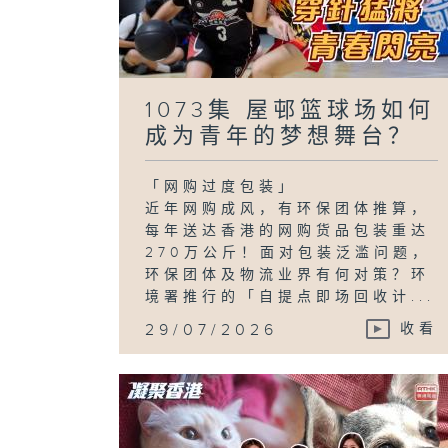
1073集 屋邨篮球场如何
成为青年的梦想舞台？
「网购过度包装」
近年网购成风，有环保团体推算，
每年送达香港的网购货品包装重达
270万公斤！面对包装泛滥问题，
环保团体及物流业界有何对策？环
境署推行的「自提点即场回收计...
29/07/2026
收看