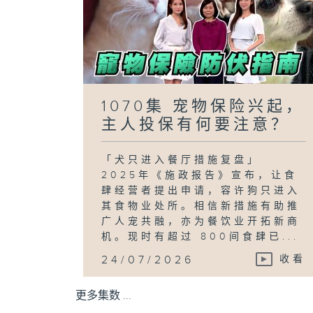
1070集 宠物保险兴起，
主人投保有何要注意？
「犬只进入餐厅措施复盘」
2025年《施政报告》宣布，让食
肆经营者提出申请，容许狗只进入
其食物业处所。相信新措施有助推
广人宠共融，亦为餐饮业开拓新商
机。现时有超过 800间食肆已...
24/07/2026
收看
更多集数 ...