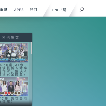
重温
APPS
我们
ENG
/
繁
其他集数
078集 AI水
清洁机械人精准
定作业，解决人
清洁安全隐患？
077集 热饮会引
食道癌？