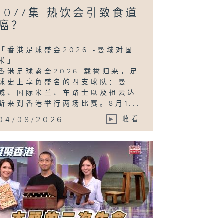
1077集 热饮会引致食道
癌？
「香港足球盛会2026 -曼城对国
米」
香港足球盛会2026 载誉归来，足
球史上享负盛名的四支球队：曼
城、国际米兰、车路士以及祖云达
斯来到香港举行两场比赛。8月1...
04/08/2026
收看