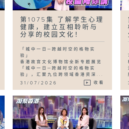
第1075集 了解学生心理
健康，建立互相聆听与
分享的校园文化！
「城中一日─跨越时空的格物实
验」
香港故宫文化博物馆全新专题展览
「城中一日─跨越时空的格物实
验」，汇聚九位跨领域香港资深...
31/07/2026
收看