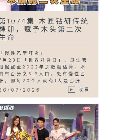
第1074集 木匠钻研传统
榫卯，赋予木头第二次
生命
「慢性乙型肝炎」
7月28日「世界肝炎日」，卫生署
根据截至2022年之数据估算，本
港有百分之5.6人口，患有慢性乙
肝，即每20个人就有1人是乙肝...
30/07/2026
收看