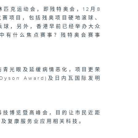
匹克运动会，即残特奥会，12月8
073集 屋邨篮球
竞赛项目，包括残奥项目硬地滚球、
如何成为青年的
想舞台？
乒乓球，另外，香港早前已经举办大众
当中有什么焦点赛事？残特奥会赛事
1072集 舒缓
瘤副作用，中医
法
防青光眼及延缓病情恶化，项目更荣
yson Award)及日内瓦国际发明
071集 大人细路
啱玩！新兴运动
斗阵」点样透过
味对垒凝聚社
？
科技博览暨高峰会，目的让市民近距
老及复康服务业应用相关科技。