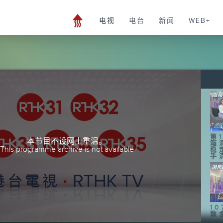
电视
电台
新闻
WEB+
第1
本节目不设网上重温。
箱
This programme archive is not available
稳
手
1
致