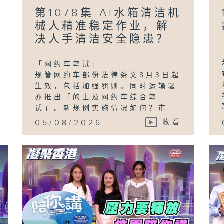
第1078集 AI水箱清洁机
械人精准稳定作业，解
决人手清洁安全隐患？
「网约车笔试」
规管网约车部份法律条文8月3日起
生效，包括加强罚则。同时运输署
亦推出「的士及网约车综合笔
试」。新规例实施情况如何？市...
05/08/2026
收看