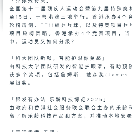
「齐撑残特奥」
全国第十二届残疾人运动会暨第九届特殊奥林
1
至15日，于粤港澳三地举行。香港承办4个
场
梦
轮椅击剑、TT11组乒乓球，以及特奥项目
项目轮椅舞蹈。香港承办4个竞赛项目，
中，运动员又如何分级？
第
肿
「科大团队新猷，智能护眼你莫愁」
有
由科技大学团队研发的智能护眼罩，有助预
获多个奖项，包括詹姆斯．戴森奖(James D
展银奖。
1
都
「银发有办法-乐龄科技博览2025」
「
趣
区
由政府和香港社会服务联会联合主办的乐龄
离了解乐龄科技产品和方案，并推动本地安