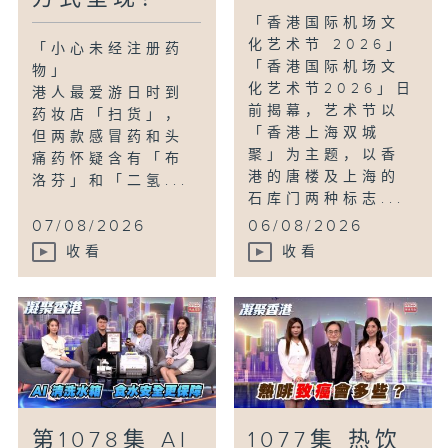
「香港国际机场文
化艺术节 2026」
「小心未经注册药
「香港国际机场文
物」
化艺术节2026」日
港人最爱游日时到
前揭幕，艺术节以
药妆店「扫货」，
「香港上海双城
但两款感冒药和头
聚」为主题，以香
痛药怀疑含有「布
港的唐楼及上海的
洛芬」和「二氢...
石库门两种标志...
07/08/2026
06/08/2026
收看
收看
第1078集 AI
1077集 热饮