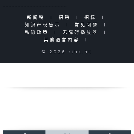
新闻稿
|
招聘
|
招标
|
知识产权告示
|
常见问题
|
私隐政策
|
无障碍播放器
|
其他语言内容
|
© 2026 rthk.hk