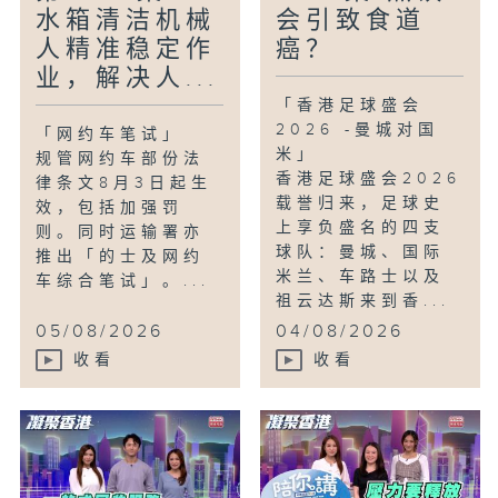
水箱清洁机械
会引致食道
人精准稳定作
癌？
业，解决人...
「香港足球盛会
2026 -曼城对国
「网约车笔试」
米」
规管网约车部份法
香港足球盛会2026
律条文8月3日起生
载誉归来，足球史
效，包括加强罚
上享负盛名的四支
则。同时运输署亦
球队：曼城、国际
推出「的士及网约
米兰、车路士以及
车综合笔试」。...
祖云达斯来到香...
05/08/2026
04/08/2026
收看
收看