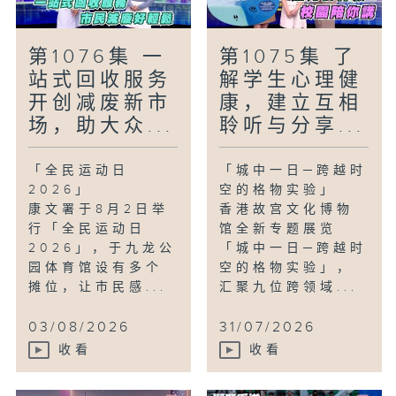
第1076集 一
第1075集 了
站式回收服务
解学生心理健
开创减废新市
康，建立互相
场，助大众...
聆听与分享...
「全民运动日
「城中一日─跨越时
2026」
空的格物实验」
康文署于8月2日举
香港故宫文化博物
行「全民运动日
馆全新专题展览
2026」，于九龙公
「城中一日─跨越时
园体育馆设有多个
空的格物实验」，
摊位，让市民感...
汇聚九位跨领域...
03/08/2026
31/07/2026
收看
收看