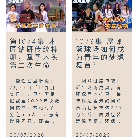
第1074集 木
1073集 屋邨
匠钻研传统榫
篮球场如何成
卯，赋予木头
为青年的梦想
第二次生命
舞台？
「慢性乙型肝炎」
「网购过度包装」
7月28日「世界肝
近年网购成风，有
炎日」，卫生署根
环保团体推算，每
据截至2022年之数
年送达香港的网购
据估算，本港有百
货品包装重达270
分之5.6人口，患有
万公斤！面对包装
慢性乙肝，即每...
泛滥问题，环保...
30/07/2026
29/07/2026