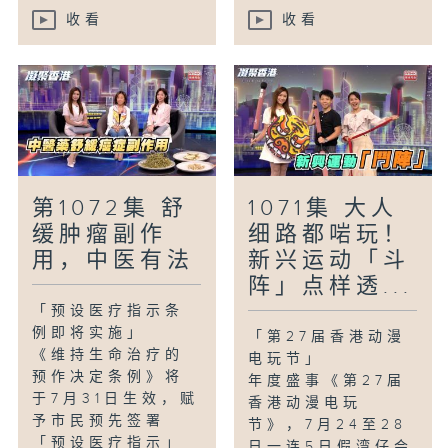
收看
收看
第1072集 舒
1071集 大人
缓肿瘤副作
细路都啱玩！
用，中医有法
新兴运动「斗
阵」点样透...
「预设医疗指示条
例即将实施」
「第27届香港动漫
《维持生命治疗的
电玩节」
预作决定条例》将
年度盛事《第27届
于7月31日生效，赋
香港动漫电玩
予市民预先签署
节》，7月24至28
「预设医疗指示」
日一连5日假湾仔会