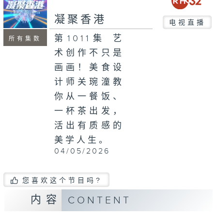
seconds
凝聚香港
电视直播
第1011集 艺
所有集数
术创作不只是
画画！美食设
计师关琬潼教
你从一餐饭、
一杯茶出发，
活出有质感的
美学人生。
04/05/2026
您喜欢这个节目吗?
内容
CONTENT