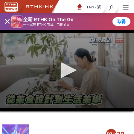
ENG
/
繁
×
全新 RTHK On The Go
取得
一手掌握 RTHK 电台、电视节目
0
seconds
of
23
minutes,
7