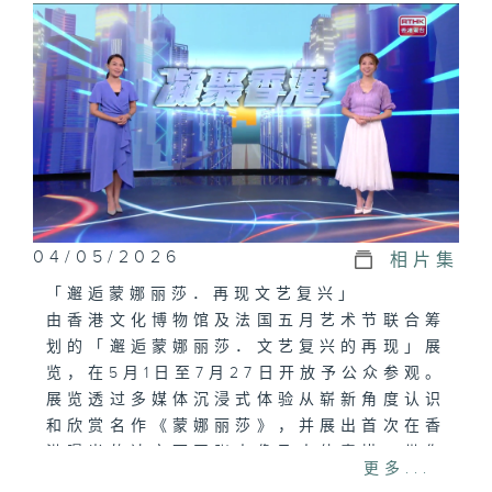
04/05/2026
相片集
「邂逅蒙娜丽莎．再现文艺复兴」
由香港文化博物馆及法国五月艺术节联合筹
划的「邂逅蒙娜丽莎．文艺复兴的再现」展
览，在5月1日至7月27日开放予公众参观。
展览透过多媒体沉浸式体验从崭新角度认识
和欣赏名作《蒙娜丽莎》，并展出首次在香
港曝光的达文西四张人像及人体素描，带你
更多...
走进文艺复兴的辉煌时代。