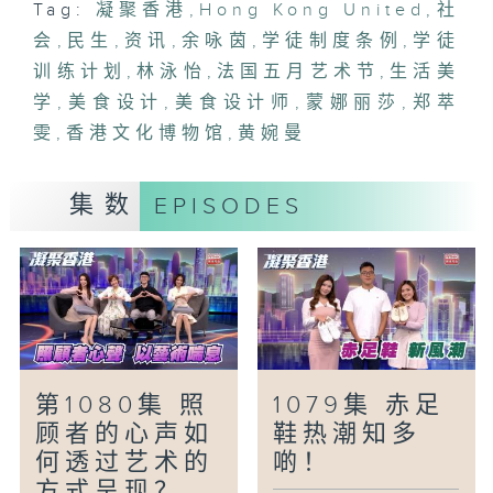
Tag:
凝聚香港
,
Hong Kong United
,
社
会
「从美食设计到生活美学」
,
民生
,
资讯
,
余咏茵
,
学徒制度条例
,
学徒
美食设计师关琬潼以独特美感赋予食材新生
训练计划
,
林泳怡
,
法国五月艺术节
,
生活美
命，从造型细节到生活美学，展现餐桌背后
学
,
美食设计
,
美食设计师
,
蒙娜丽莎
,
郑萃
的艺术哲思。她分享如何透过食物设计提升
雯
,
香港文化博物馆
,
黄婉曼
日常质感，让美食成为生活中最具感染力的
美学载体。
集数
EPISODES
「学徒制度条例五十年之新世代「学徒」」
《学徒制度条例》颁布五十年，曾保障不少
追寻梦想的年轻人。这些年来，学徒训练计
划如何变迁？新一代学徒的生活又是怎样
的？这一集，我们近距离认识女学徒雷咏彤
的工作环境，了解她如何学以致用，一步步
找到人生目标。咏彤的爸爸当年也是学徒出
第1080集 照
1079集 赤足
身，今天成为一名土木工程师，在这两父女
顾者的心声如
鞋热潮知多
身上，又如何看到学徒训练计划代代传承的
何透过艺术的
啲！
影响力？
方式呈现？