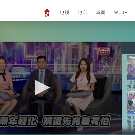
电视
电台
新闻
WEB+
1
热
第1
箱
稳
手