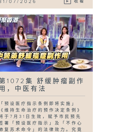
31/07/2026
收看
第1072集 舒缓肿瘤副作
用，中医有法
「预设医疗指示条例即将实施」
《维持生命治疗的预作决定条例》
将于7月31日生效，赋予市民预先
签署「预设医疗指示」及「不作心
肺复苏术命令」的法律效力。究竟