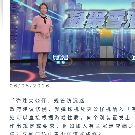
第
研
木
1
场
梦
06/05/2026
第
肿
有
「弹珠夹公仔．规管防沉迷」
政府建议修例，就弹珠机及夹公仔机纳入「
处可以直接根据游戏性质，向个别装置发出
作出规定或要求，例如加入有关沉迷成瘾
1
都
乐？又如何防止青少年沉迷成瘾？