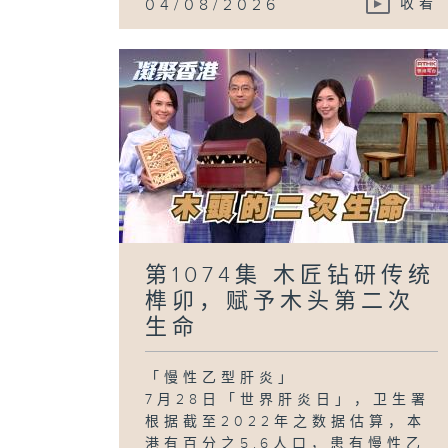
04/08/2026
收看
第1074集 木匠钻研传统
榫卯，赋予木头第二次
生命
「慢性乙型肝炎」
7月28日「世界肝炎日」，卫生署
根据截至2022年之数据估算，本
港有百分之5.6人口，患有慢性乙