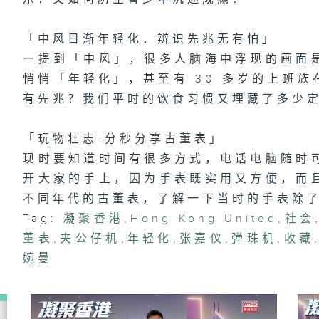
「
趣
区
「中风日渐年轻化．辨识先兆无有怕」
一提到「中风」，很多人脑海中浮现的画面
悄悄「年轻化」，甚至有 30 多岁的上班
1
有先兆？我们平时的饮食习惯又埋藏了多少
险
有
「玩物壮志-分秒分享古董表」
现时要知道时间有很多方式，电话电脑随时
开大家的手上，因为手表既实用又方便，而
不同年代的古董表，了解一下当时的手表除
Tag:
凝聚香港
,
Hong Kong United
,
社会
董表
,
夹公仔机
,
年轻化
,
张嘉仪
,
弹珠机
,
收藏
婉曼