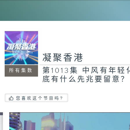
1
致
凝聚香港
第
式
废
第1013集 中风有年
在
所有集数
底有什么先兆要留意？
您喜欢这个节目吗?
第
学
立
的