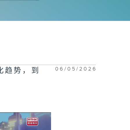
077集 热饮会引
食道癌？
1076集 一站
回收服务开创减
新市场，助大众
06/05/2026
轻化趋势，到
日常轻松减废
1075集 了解
生心理健康，建
互相聆听与分享
校园文化！