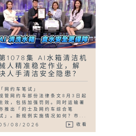
第1078集 AI水箱清洁机
械人精准稳定作业，解
决人手清洁安全隐患？
「网约车笔试」
规管网约车部份法律条文8月3日起
生效，包括加强罚则。同时运输署
亦推出「的士及网约车综合笔
试」。新规例实施情况如何？市...
05/08/2026
收看