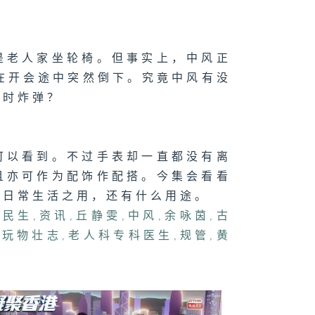
斗阵」点样透过
味对垒凝聚社
？
是老人家坐轮椅。但事实上，中风正
族在开会途中突然倒下。究竟中风有没
070集 宠物保
定时炸弹？
兴起，主人投保
何要注意？
可以看到。不过手表却一直都没有离
且亦可作为配饰作配搭。今集会看看
了日常生活之用，还有什么用途。
,
民生
,
资讯
,
丘静雯
,
中风
,
余咏茵
,
古
,
玩物壮志
,
老人科专科医生
,
规管
,
黄