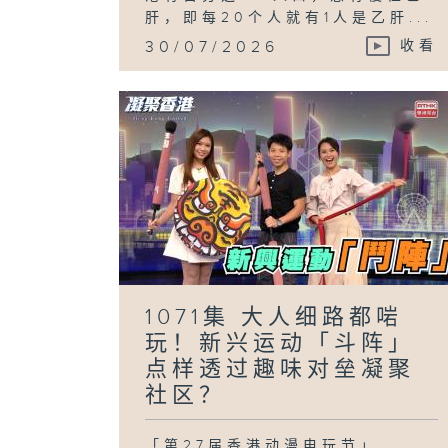
肝，即每20个人就有1人是乙肝...
30/07/2026
收看
1071集 大人细路都啱
玩！新兴运动「斗阵」
点样透过趣味对垒凝聚
社区？
「第27届香港动漫电玩节」