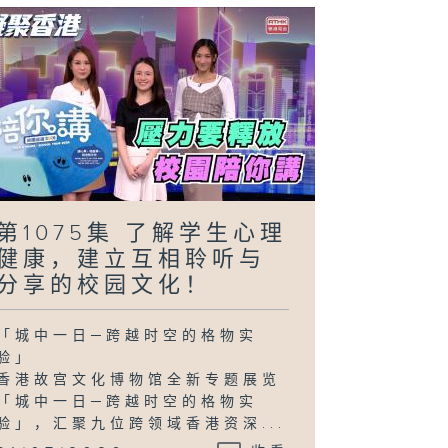
第1075集 了解学生心理
健康，建立互相聆听与
分享的校园文化！
「城中一日─跨越时空的格物实
验」
香港故宫文化博物馆全新专题展览
「城中一日─跨越时空的格物实
验」，汇聚九位跨领域香港资深...