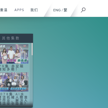
重温
APPS
我们
ENG
/
繁
其他集数
079集 赤足鞋
潮知多啲！
078集 AI水
清洁机械人精准
定作业，解决人
清洁安全隐患？