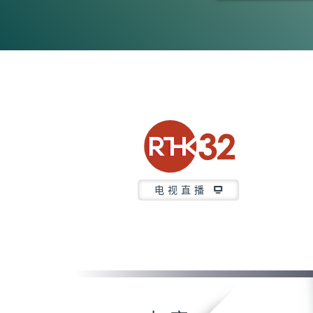
0
seconds
of
23
minutes,
7
seconds
Volume
90%
电视直播