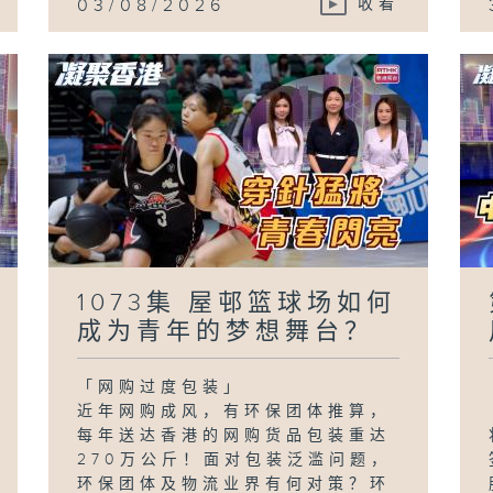
03/08/2026
收看
1073集 屋邨篮球场如何
成为青年的梦想舞台？
「网购过度包装」
近年网购成风，有环保团体推算，
每年送达香港的网购货品包装重达
270万公斤！面对包装泛滥问题，
环保团体及物流业界有何对策？环