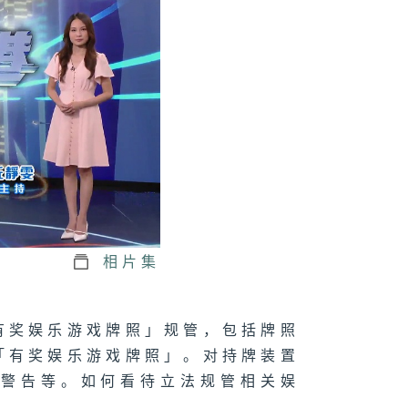
1074集 木匠钻
传统榫卯，赋予
头第二次生命
073集 屋邨篮球
如何成为青年的
想舞台？
相片集
1072集 舒缓
瘤副作用，中医
法
有奖娱乐游戏牌照」规管，包括牌照
「有奖娱乐游戏牌照」。对持牌装置
之警告等。如何看待立法规管相关娱
071集 大人细路
啱玩！新兴运动