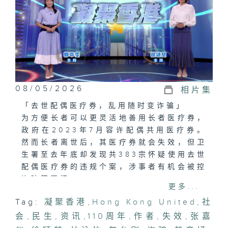
08/05/2026
相片集
「去世配偶医疗券，乱用随时变诈骗」
为方便长者可以更灵活地善用长者医疗券，
政府在2023年7月容许配偶共用医疗券。
然而长者离世后，其医疗券就会失效，但卫
生署至去年底却发现共383宗怀疑使用去世
配偶医疗券的违规个案，涉事者有机会被控
诈骗等罪行。
更多...
Tag:
凝聚香港
,
Hong Kong United
,
社
「香港圣约翰救伤队，服务社区110年」
会
香港圣约翰救伤队成立110周年，计划陆续
,
民生
,
资讯
,
110周年
,
作者
,
失效
,
张嘉
举办一系列庆祝成立110周年活动，提供队