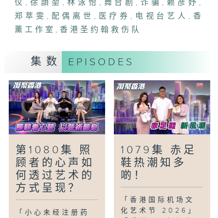
仪
,
徐頴堃
,
林泳怡
,
舞台剧
,
诈骗
,
赖彦妤
,
员交流服务心得的机会，从而进一步提升救
郑萃雯
,
配偶离世
,
医疗券
,
电视台艺人
,
香
伤队的服务质素，为社会贡献更多力量。
薰工作室
,
香港圣约翰救伤队
「双轨人生Plus -治愈系女神」
毕业于英国法律系的赖彦妤 Vivienna，
集数
EPISODES
2021年选美后成为电视台艺人外，还成为
香薰工作室创办人，又出版书籍推广身心灵
健康。近日她更进军剧界，成为舞台剧的女
主角。
第1080集 照
1079集 赤足
顾者的心声如
鞋热潮知多
何透过艺术的
啲！
方式呈现？
「香港国际机场文
化艺术节 2026」
「小心未经注册药