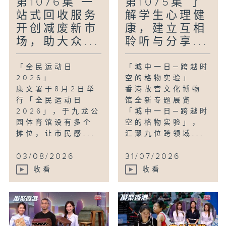
第1076集 一
第1075集 了
站式回收服务
解学生心理健
开创减废新市
康，建立互相
场，助大众...
聆听与分享...
「全民运动日
「城中一日─跨越时
2026」
空的格物实验」
康文署于8月2日举
香港故宫文化博物
行「全民运动日
馆全新专题展览
2026」，于九龙公
「城中一日─跨越时
园体育馆设有多个
空的格物实验」，
摊位，让市民感...
汇聚九位跨领域...
03/08/2026
31/07/2026
收看
收看