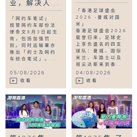
业，解决人...
「香港足球盛会
2026 -曼城对国
「网约车笔试」
米」
规管网约车部份法
香港足球盛会2026
律条文8月3日起生
载誉归来，足球史
效，包括加强罚
上享负盛名的四支
则。同时运输署亦
球队：曼城、国际
推出「的士及网约
米兰、车路士以及
车综合笔试」。...
祖云达斯来到香...
05/08/2026
04/08/2026
收看
收看