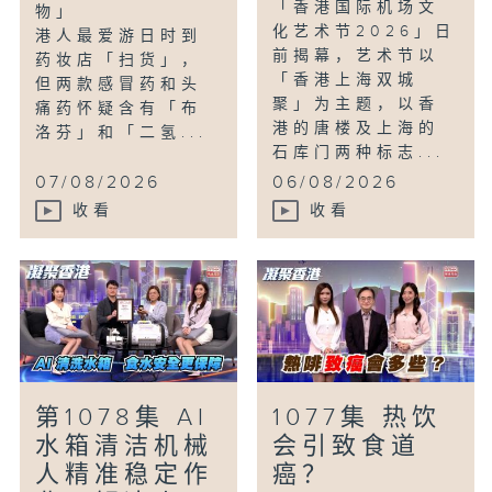
「香港国际机场文
物」
化艺术节2026」日
港人最爱游日时到
前揭幕，艺术节以
药妆店「扫货」，
「香港上海双城
但两款感冒药和头
聚」为主题，以香
痛药怀疑含有「布
港的唐楼及上海的
洛芬」和「二氢...
石库门两种标志...
07/08/2026
06/08/2026
收看
收看
第1078集 AI
1077集 热饮
水箱清洁机械
会引致食道
人精准稳定作
癌？