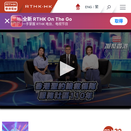
ENG
/
繁
×
全新 RTHK On The Go
取得
一手掌握 RTHK 电台、电视节目
0
seconds
of
23
minutes,
7