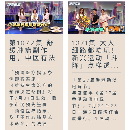
第1072集 舒
1071集 大人
缓肿瘤副作
细路都啱玩！
用，中医有法
新兴运动「斗
阵」点样透...
「预设医疗指示条
例即将实施」
「第27届香港动漫
《维持生命治疗的
电玩节」
预作决定条例》将
年度盛事《第27届
于7月31日生效，赋
香港动漫电玩
予市民预先签署
节》，7月24至28
「预设医疗指示」
日一连5日假湾仔会
及「不作心肺复苏
展举行。今届动...
术命令」的法律...