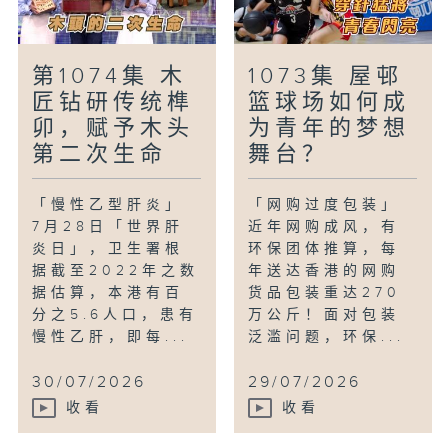
第1074集 木
1073集 屋邨
匠钻研传统榫
篮球场如何成
卯，赋予木头
为青年的梦想
第二次生命
舞台？
「慢性乙型肝炎」
「网购过度包装」
7月28日「世界肝
近年网购成风，有
炎日」，卫生署根
环保团体推算，每
据截至2022年之数
年送达香港的网购
据估算，本港有百
货品包装重达270
分之5.6人口，患有
万公斤！面对包装
慢性乙肝，即每...
泛滥问题，环保...
30/07/2026
29/07/2026
收看
收看