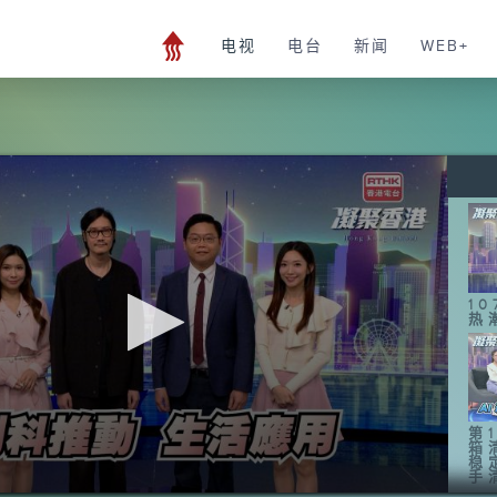
电视
电台
新闻
WEB+
1
热
第1
箱
稳
手