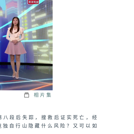
1074集 木匠钻
传统榫卯，赋予
头第二次生命
073集 屋邨篮球
如何成为青年的
想舞台？
1072集 舒缓
瘤副作用，中医
相片集
法
第八段后失踪，搜救后证实死亡，经
竟独自行山隐藏什么风险？又可以如
071集 大人细路
啱玩！新兴运动