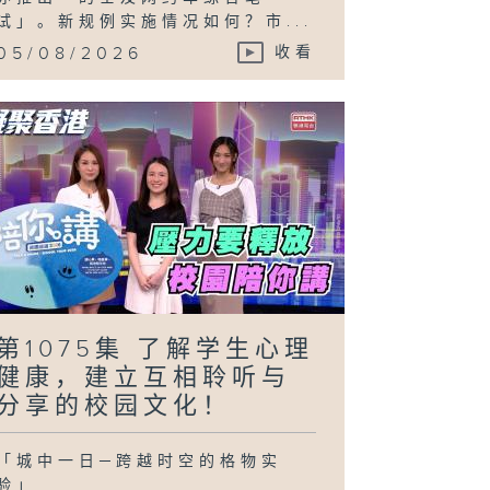
试」。新规例实施情况如何？市...
05/08/2026
收看
第1075集 了解学生心理
健康，建立互相聆听与
分享的校园文化！
「城中一日─跨越时空的格物实
验」