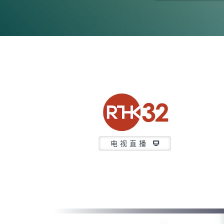
0
seconds
of
23
minutes,
7
seconds
Volume
90%
电视直播