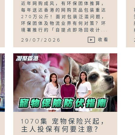
近年网购成风，有环保团体推算，
每年送达香港的网购货品包装重达
270万公斤！面对包装泛滥问题，
环保团体及物流业界有何对策？环
境署推行的「自提点即场回收计...
29/07/2026
收看
1070集 宠物保险兴起，
主人投保有何要注意？