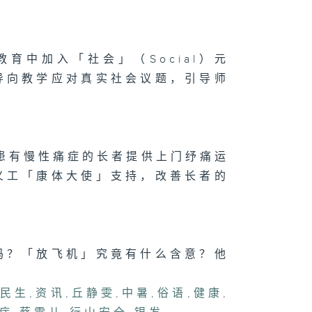
斗阵」点样透过
味对垒凝聚社
？
教育中加入「社会」（Social）元
导向教学应对真实社会议题，引导师
070集 宠物保
兴起，主人投保
何要注意？
患有慢性痛症的长者提供上门纾痛运
义工「康体大使」支持，改善长者的
吗？「放飞机」究竟有什么含意？他
,
民生
,
资讯
,
丘静雯
,
中暑
,
俗语
,
健康
,