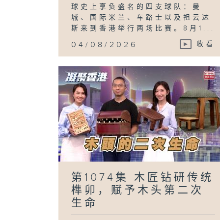
球史上享负盛名的四支球队：曼
城、国际米兰、车路士以及祖云达
斯来到香港举行两场比赛。8月1...
04/08/2026
收看
第1074集 木匠钻研传统
榫卯，赋予木头第二次
生命