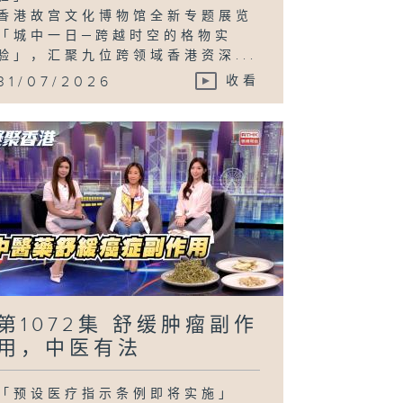
香港故宫文化博物馆全新专题展览
「城中一日─跨越时空的格物实
验」，汇聚九位跨领域香港资深...
31/07/2026
收看
第1072集 舒缓肿瘤副作
用，中医有法
「预设医疗指示条例即将实施」