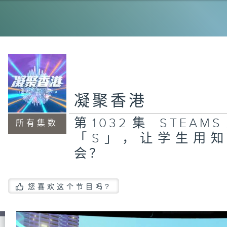
1
致
凝聚香港
第
式
废
第1032集 STEA
在
所有集数
「S」，让学生用
会？
第
学
您喜欢这个节目吗?
立
的