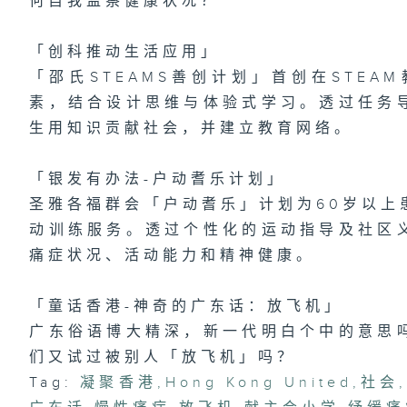
何自我监察健康状况？
「
趣
区
「创科推动生活应用」
「邵氏STEAMS善创计划」首创在STEAM
素，结合设计思维与体验式学习。透过任务
1
生用知识贡献社会，并建立教育网络。
险
有
「银发有办法-户动耆乐计划」
圣雅各福群会「户动耆乐」计划为60岁以上
动训练服务。透过个性化的运动指导及社区
痛症状况、活动能力和精神健康。
「童话香港-神奇的广东话：放飞机」
广东俗语博大精深，新一代明白个中的意思
们又试过被别人「放飞机」吗？
Tag:
凝聚香港
,
Hong Kong United
,
社会