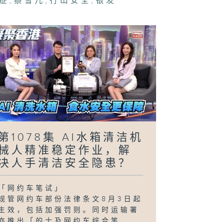
症
,
蔡雪儿
,
行山安全
,
银发
第1078集 AI水箱清洁机
械人精准稳定作业，解
决人手清洁安全隐患？
「网约车笔试」
规管网约车部份法律条文8月3日起
生效，包括加强罚则。同时运输署
亦推出「的士及网约车综合笔