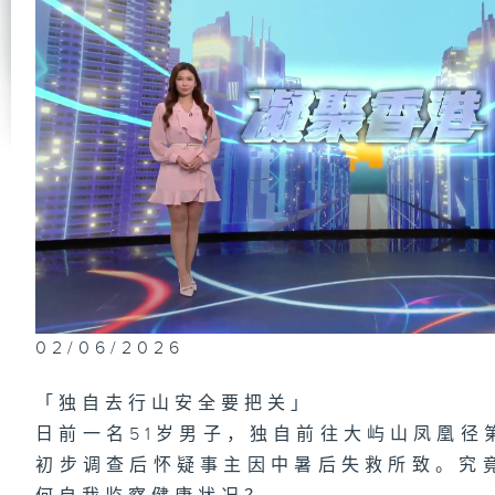
第
研
木
1
场
梦
第
肿
02/06/2026
有
「独自去行山安全要把关」
日前一名51岁男子，独自前往大屿山凤凰径
初步调查后怀疑事主因中暑后失救所致。究
1
都