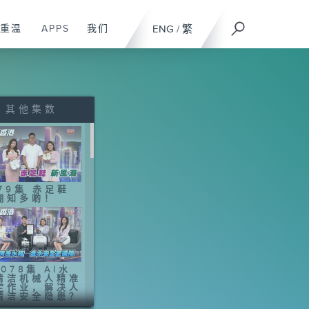
重温
APPS
我们
ENG
/
繁
其他集数
079集 赤足鞋
潮知多啲！
078集 AI水
清洁机械人精准
定作业，解决人
清洁安全隐患？