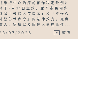
《维持生命治疗的预作决定条例》
将于7月31日生效，赋予市民预先
签署「预设医疗指示」及「不作心
肺复苏术命令」的法律效力。究竟
病人、家属以及医护人员在事件...
28/07/2026
收看