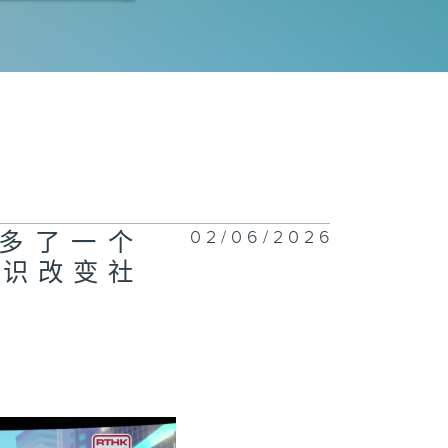
077集 热饮会引
食道癌？
1076集 一站
回收服务开创减
新市场，助大众
02/06/2026
MS多了一个
日常轻松减废
知识改变社
1075集 了解
生心理健康，建
互相聆听与分享
校园文化！