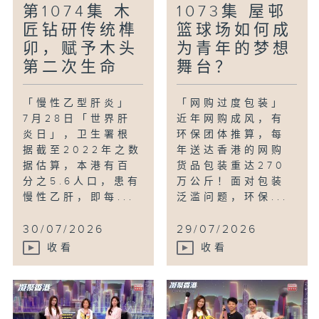
第1074集 木
1073集 屋邨
匠钻研传统榫
篮球场如何成
卯，赋予木头
为青年的梦想
第二次生命
舞台？
「慢性乙型肝炎」
「网购过度包装」
7月28日「世界肝
近年网购成风，有
炎日」，卫生署根
环保团体推算，每
据截至2022年之数
年送达香港的网购
据估算，本港有百
货品包装重达270
分之5.6人口，患有
万公斤！面对包装
慢性乙肝，即每...
泛滥问题，环保...
30/07/2026
29/07/2026
收看
收看