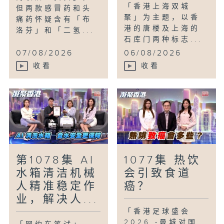
「香港上海双城
但两款感冒药和头
聚」为主题，以香
痛药怀疑含有「布
港的唐楼及上海的
洛芬」和「二氢...
石库门两种标志...
07/08/2026
06/08/2026
收看
收看
第1078集 AI
1077集 热饮
水箱清洁机械
会引致食道
人精准稳定作
癌？
业，解决人...
「香港足球盛会
2026 -曼城对国