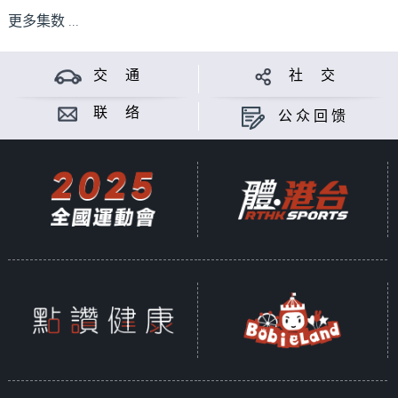
更多集数 ...
交 通
社 交
联 络
公众回馈