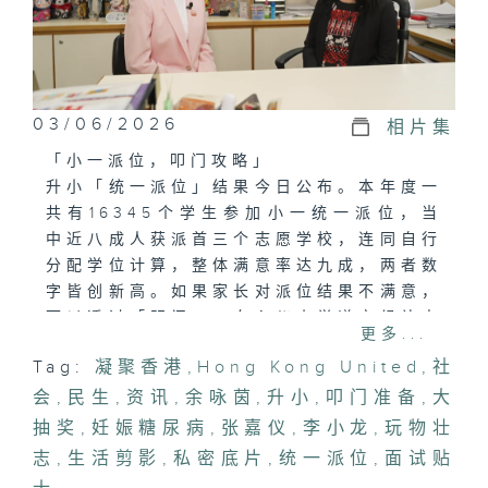
03/06/2026
相片集
「小一派位，叩门攻略」
升小「统一派位」结果今日公布。本年度一
共有16345个学生参加小一统一派位，当
中近八成人获派首三个志愿学校，连同自行
分配学位计算，整体满意率达九成，两者数
字皆创新高。如果家长对派位结果不满意，
可以透过「叩门」，向心仪小学递交候补申
更多...
请，当中有什么要准备？又有什么面试贴
Tag:
凝聚香港
,
Hong Kong United
,
社
士？
会
,
民生
,
资讯
,
余咏茵
,
升小
,
叩门准备
,
大
「妊娠糖尿病，可控唔使惊」
抽奖
,
妊娠糖尿病
,
张嘉仪
,
李小龙
,
玩物壮
妊娠糖尿病是怀孕前没有糖尿病史，但在孕
志
,
生活剪影
,
私密底片
,
统一派位
,
面试贴
期出现的高血糖状态。有请妇产科专科医生