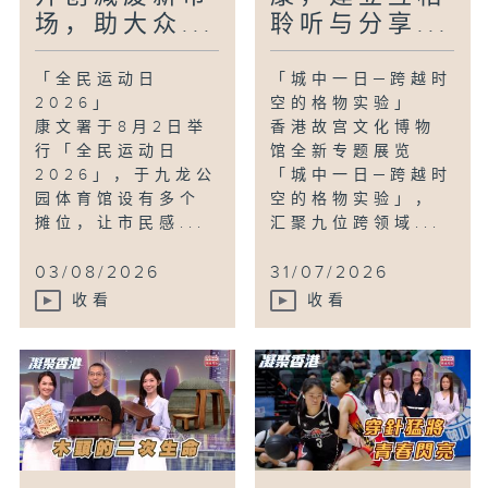
场，助大众...
聆听与分享...
「全民运动日
「城中一日─跨越时
2026」
空的格物实验」
康文署于8月2日举
香港故宫文化博物
行「全民运动日
馆全新专题展览
2026」，于九龙公
「城中一日─跨越时
园体育馆设有多个
空的格物实验」，
摊位，让市民感...
汇聚九位跨领域...
03/08/2026
31/07/2026
收看
收看