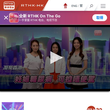
ENG
/
繁
×
全新 RTHK On The Go
取得
一手掌握 RTHK 电台、电视节目
0
seconds
of
0
seconds