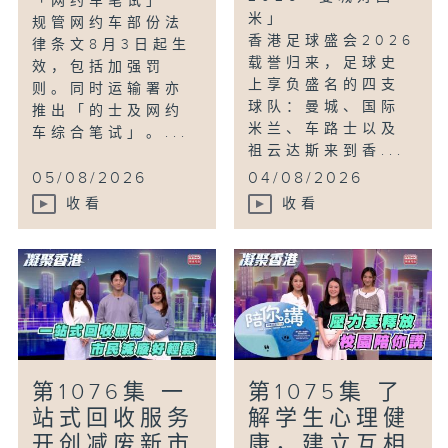
「网约车笔试」
米」
规管网约车部份法
香港足球盛会2026
律条文8月3日起生
载誉归来，足球史
效，包括加强罚
上享负盛名的四支
则。同时运输署亦
球队：曼城、国际
推出「的士及网约
米兰、车路士以及
车综合笔试」。...
祖云达斯来到香...
05/08/2026
04/08/2026
收看
收看
第1076集 一
第1075集 了
站式回收服务
解学生心理健
开创减废新市
康，建立互相