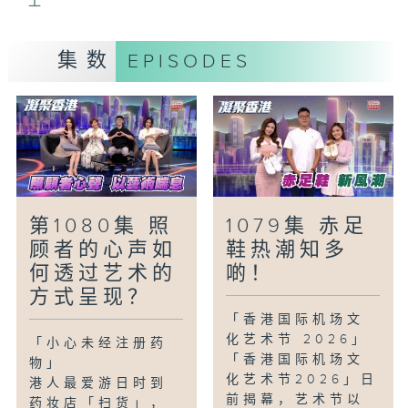
士
教大家如何控制饮食、适度运动及监测血
糖，大幅降低母婴并发症风险。
集数
EPISODES
「玩物壮志-时光定格：李小龙的银幕外日
常」
一叠绝迹银幕的私密底片，悄然留住了一代
传奇卸下光环后的真挚面貌。收藏家吴贵龙
倾囊展示多幅李小龙的生活剪影，带大众穿
梭岁月轨迹，细味这位功夫巨星日常的细碎
温馨与柔情。
第1080集 照
1079集 赤足
顾者的心声如
鞋热潮知多
何透过艺术的
啲！
方式呈现？
「香港国际机场文
化艺术节 2026」
「小心未经注册药
「香港国际机场文
物」
化艺术节2026」日
港人最爱游日时到
前揭幕，艺术节以
药妆店「扫货」，