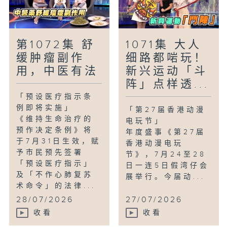
第1072集 舒
1071集 大人
缓肿瘤副作
细路都啱玩！
用，中医有法
新兴运动「斗
阵」点样透...
「预设医疗指示条
例即将实施」
「第27届香港动漫
《维持生命治疗的
电玩节」
预作决定条例》将
年度盛事《第27届
于7月31日生效，赋
香港动漫电玩
予市民预先签署
节》，7月24至28
「预设医疗指示」
日一连5日假湾仔会
及「不作心肺复苏
展举行。今届动...
术命令」的法律...
28/07/2026
27/07/2026
收看
收看