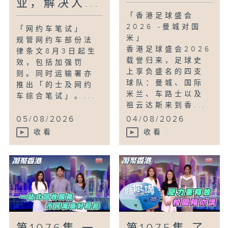
业，解决人...
「香港足球盛会
2026 -曼城对国
「网约车笔试」
米」
规管网约车部份法
香港足球盛会2026
律条文8月3日起生
载誉归来，足球史
效，包括加强罚
上享负盛名的四支
则。同时运输署亦
球队：曼城、国际
推出「的士及网约
米兰、车路士以及
车综合笔试」。...
祖云达斯来到香...
05/08/2026
04/08/2026
收看
收看