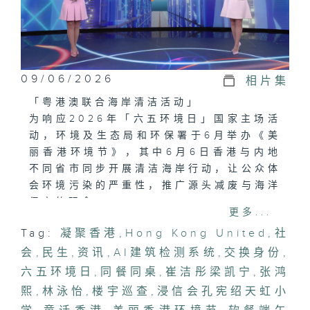
09/06/2026
相片集
「粤港澳联合海岸清洁活动」
为响应2026年「六五环境日」国家主场活
动，环境及生态局和环保署于6月举办《美
丽香港环境节》，其中6月6日香港与内地
不同省市同步开展清洁海岸行动，让公众体
会环境污染的严重性，推广源头减废与海洋
保育的观念。
更多...
Tag:
凝聚香港
,
Hong Kong United
,
社
「验楼用AI．检测效率快」
会
楼宇老化问题为城市带来安全隐患，传统检
,
民生
,
资讯
,
AI建筑检测系统
,
交换身份
,
查方式耗时费力，难以应付大规模检测需
六五环境日
,
同餐同桌
,
崔洁彤梁凯宁
,
张鸿
求。香港大学团队新研发AI建筑检测系
熙
,
林泳怡
,
楼宇巡查
,
浸信会孔宪绍天虹小
统，透过相片或地图街景影像，快速识别裂