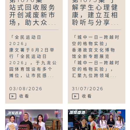
第1076集 一
第1075集 了
站式回收服务
解学生心理健
开创减废新市
康，建立互相
场，助大众...
聆听与分享...
「全民运动日
「城中一日─跨越时
2026」
空的格物实验」
康文署于8月2日举
香港故宫文化博物
行「全民运动日
馆全新专题展览
2026」，于九龙公
「城中一日─跨越时
园体育馆设有多个
空的格物实验」，
摊位，让市民感...
汇聚九位跨领域...
03/08/2026
31/07/2026
收看
收看