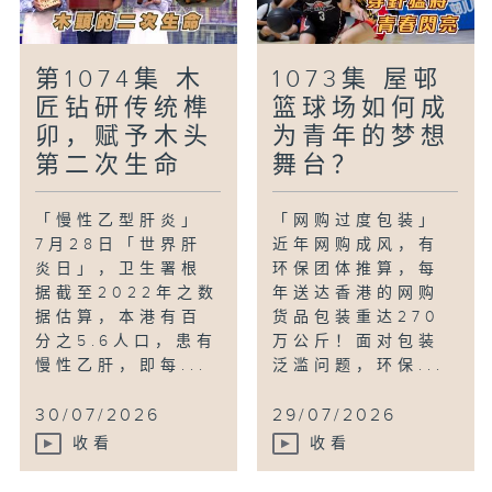
第1074集 木
1073集 屋邨
匠钻研传统榫
篮球场如何成
卯，赋予木头
为青年的梦想
第二次生命
舞台？
「慢性乙型肝炎」
「网购过度包装」
7月28日「世界肝
近年网购成风，有
炎日」，卫生署根
环保团体推算，每
据截至2022年之数
年送达香港的网购
据估算，本港有百
货品包装重达270
分之5.6人口，患有
万公斤！面对包装
慢性乙肝，即每...
泛滥问题，环保...
30/07/2026
29/07/2026
收看
收看