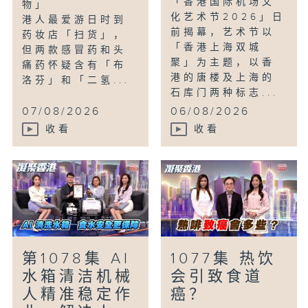
「香港国际机场文
物」
化艺术节2026」日
港人最爱游日时到
前揭幕，艺术节以
药妆店「扫货」，
「香港上海双城
但两款感冒药和头
聚」为主题，以香
痛药怀疑含有「布
港的唐楼及上海的
洛芬」和「二氢...
石库门两种标志...
07/08/2026
06/08/2026
收看
收看
第1078集 AI
1077集 热饮
水箱清洁机械
会引致食道
人精准稳定作
癌？