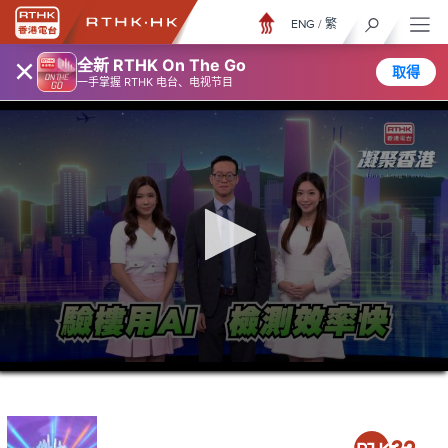
ENG
/
繁
×
全新 RTHK On The Go
取得
一手掌握 RTHK 电台、电视节目
0
seconds
of
23
minutes,
6