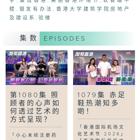
学
,
童话香港
,
美丽香港环境节
,
软餐端午
缝、混凝土剥落等楼宇缺陷，并生成互动
糭
,
银发有办法
,
香港大学建筑学院房地产
3D模型辅助了解楼宇状况，为楼宇巡查开
及建设系
,
验楼
创新方向。
「银发有办法-「同餐同桌」软餐端午糭+点
集数
EPISODES
心」
端午节快到了，「圣雅各福群会持续照顾服
务」的雅膳坊为照顾者和长者提供多种软
餐，款式包括应节食品糭和点心等，期望有
需要的朋友，例如长者和吞咽困难的人士等
等，能够与家人同餐同桌，重拾过节的乐
趣。
第1080集 照
1079集 赤足
「童话香港-如果我是.....」
顾者的心声如
鞋热潮知多
如果可以和其他人交换身份生活一天，小朋
何透过艺术的
啲！
友想最选谁？又会利用这个新身份做甚麽？
方式呈现？
「香港国际机场文
化艺术节 2026」
「小心未经注册药