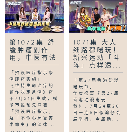
第1072集 舒
1071集 大人
缓肿瘤副作
细路都啱玩！
用，中医有法
新兴运动「斗
阵」点样透...
「预设医疗指示条
例即将实施」
「第27届香港动漫
《维持生命治疗的
电玩节」
预作决定条例》将
年度盛事《第27届
于7月31日生效，赋
香港动漫电玩
予市民预先签署
节》，7月24至28
「预设医疗指示」
日一连5日假湾仔会
及「不作心肺复苏
展举行。今届动...
术命令」的法律...