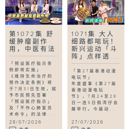
第1072集 舒
1071集 大人
缓肿瘤副作
细路都啱玩！
用，中医有法
新兴运动「斗
阵」点样透...
「预设医疗指示条
例即将实施」
「第27届香港动漫
《维持生命治疗的
电玩节」
预作决定条例》将
年度盛事《第27届
于7月31日生效，赋
香港动漫电玩
予市民预先签署
节》，7月24至28
「预设医疗指示」
日一连5日假湾仔会
及「不作心肺复苏
展举行。今届动...
术命令」的法律...
28/07/2026
27/07/2026