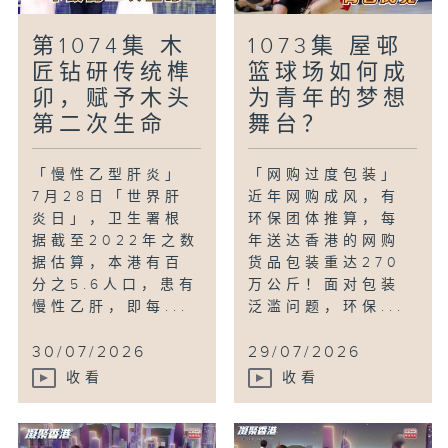
第1074集 木
1073集 屋邨
匠钻研传统榫
篮球场如何成
卯，赋予木头
为青年的梦想
第二次生命
舞台？
「慢性乙型肝炎」
「网购过度包装」
7月28日「世界肝
近年网购成风，有
炎日」，卫生署根
环保团体推算，每
据截至2022年之数
年送达香港的网购
据估算，本港有百
货品包装重达270
分之5.6人口，患有
万公斤！面对包装
慢性乙肝，即每...
泛滥问题，环保...
30/07/2026
29/07/2026
收看
收看