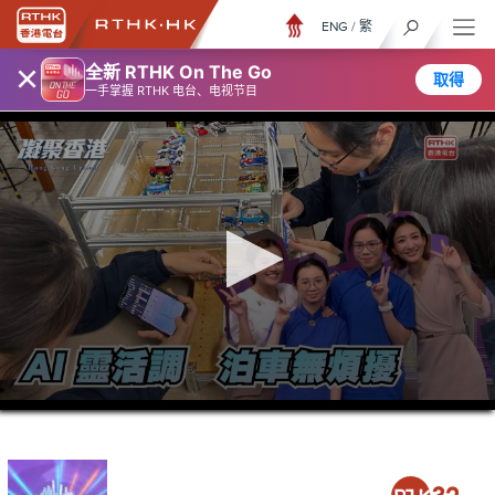
ENG
/
繁
×
全新 RTHK On The Go
取得
一手掌握 RTHK 电台、电视节目
0
seconds
of
23
minutes,
7