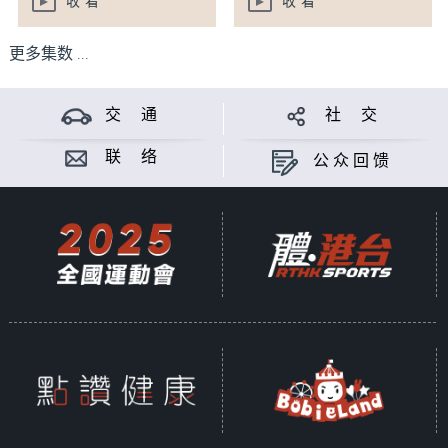
收看
收看
更多集数 ...
交 通
社 交
联 络
公众回馈