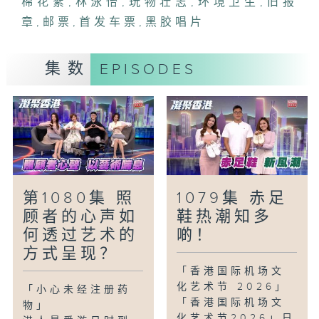
棉花絮
,
林泳怡
,
玩物壮志
,
环境卫生
,
旧报
驾驶者偏好自动分配车位，并灵活调整车位
章
,
邮票
,
首发车票
,
黑胶唱片
配置以提升空间使用率。发明不止在「香港
创科展」夺高中组金奖，远赴「第 51 届日
内瓦国际发明展」更连夺两个奖。
集数
EPISODES
「玩物壮志-港式温度：寻找消失中的『第
一』」
如果说李小龙是吴贵龙的精神标竿，那「香
港第一」就是他对这座城市的深情纪录。凭
借从事印刷业对纸张的敏锐，寻找出全港孤
本旧报、系统性地梳理出多位乐坛巨星首张
第1080集 照
1079集 赤足
黑胶、极罕有的「1841 Hong Kong
顾者的心声如
鞋热潮知多
JUBILEE 1891」邮票、首发车票与早期
何透过艺术的
啲！
楼书。凭着对「香港第一」的执着，拼凑出
方式呈现？
这座城市最真实的民生温度与集体记忆。
「香港国际机场文
化艺术节 2026」
「小心未经注册药
「香港国际机场文
物」
化艺术节2026」日