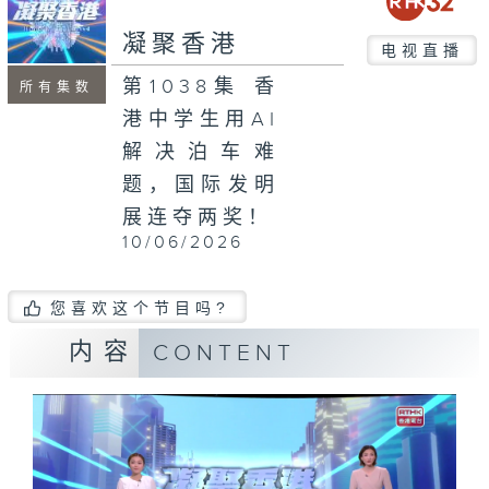
seconds
凝聚香港
电视直播
第1038集 香
所有集数
港中学生用AI
解决泊车难
题，国际发明
展连夺两奖！
10/06/2026
您喜欢这个节目吗?
内容
CONTENT