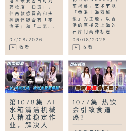
港人最爱游日时到
前揭幕，艺术节以
药妆店「扫货」，
「香港上海双城
但两款感冒药和头
聚」为主题，以香
痛药怀疑含有「布
港的唐楼及上海的
洛芬」和「二氢...
石库门两种标志...
07/08/2026
06/08/2026
收看
收看
第1078集 AI
1077集 热饮
水箱清洁机械
会引致食道
人精准稳定作
癌？
业，解决人...