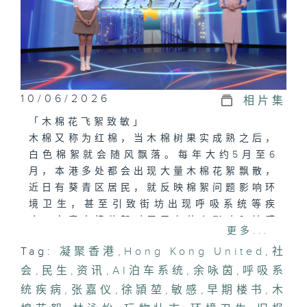
10/06/2026
相片集
「木棉花飞絮致敏」
木棉又称为红棉，当木棉树果实成熟之后，
白色棉絮就会随风飘落。每年大约5月至6
月，本港多处都会出现大量木棉花絮飘散，
近日有葵青区居民，就反映棉絮问题影响环
境卫生，甚至引致街坊出现呼吸系统等疾
病。究竟木棉花絮对居民有什么影响？敏感
更多...
人士又有什么要注意？
Tag:
凝聚香港
,
Hong Kong United
,
社
会
「AI灵活调，泊车无烦扰」
,
民生
,
资讯
,
AI泊车系统
,
余咏茵
,
呼吸系
「智惜泊」是一套专为解决泊车问题而设计
统疾病
,
张嘉仪
,
徐頴堃
,
敏感
,
早期楼书
,
木
的智能系统，运用人工智能因应车辆类型及