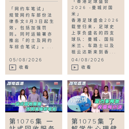
「香港足球盛会
2026 -曼城对国
「网约车笔试」
米」
规管网约车部份法
香港足球盛会2026
律条文8月3日起生
载誉归来，足球史
效，包括加强罚
上享负盛名的四支
则。同时运输署亦
球队：曼城、国际
推出「的士及网约
米兰、车路士以及
车综合笔试」。...
祖云达斯来到香...
05/08/2026
04/08/2026
收看
收看
第1076集 一
第1075集 了