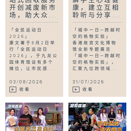
站式回收服务
解学生心理健
开创减废新市
康，建立互相
场，助大众...
聆听与分享...
「全民运动日
「城中一日─跨越时
2026」
空的格物实验」
康文署于8月2日举
香港故宫文化博物
行「全民运动日
馆全新专题展览
2026」，于九龙公
「城中一日─跨越时
园体育馆设有多个
空的格物实验」，
摊位，让市民感...
汇聚九位跨领域...
03/08/2026
31/07/2026
收看
收看