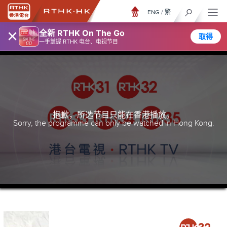
ENG
/
繁
×
全新 RTHK On The Go
取得
一手掌握 RTHK 电台、电视节目
抱歉，所选节目只能在香港播放。
Sorry, the programme can only be watched in Hong Kong.