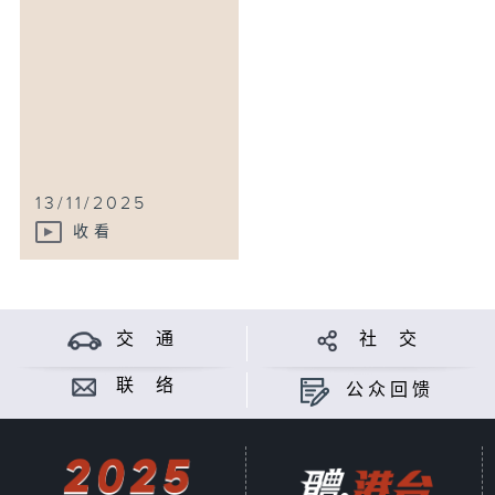
13/11/2025
收看
交 通
社 交
联 络
公众回馈