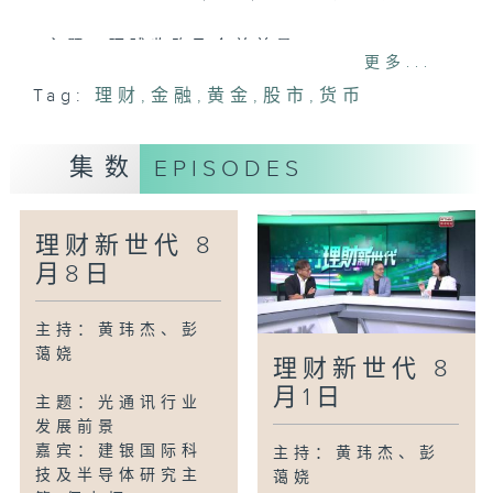
主题：环球收购及合并前景
更多...
嘉宾：花旗银行投资策略及环球财富策划部
Tag:
理财
,
金融
,
黄金
,
股市
,
货币
主管 廖嘉豪
集数
EPISODES
理财新世代 8
月8日
主持：黄玮杰、彭
蔼娆
理财新世代 8
月1日
主题：光通讯行业
发展前景
嘉宾：建银国际科
主持：黄玮杰、彭
技及半导体研究主
蔼娆