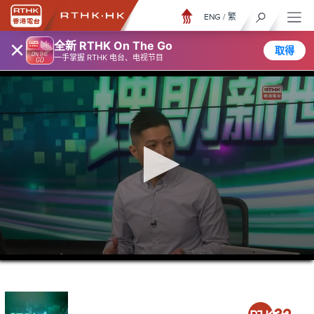
ENG
/
繁
×
全新 RTHK On The Go
取得
一手掌握 RTHK 电台、电视节目
0
seconds
of
46
minutes,
21