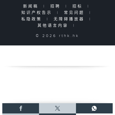
新闻稿
|
招聘
|
招标
|
知识产权告示
|
常见问题
|
私隐政策
|
无障碍播放器
|
其他语言内容
|
© 2026 rthk.hk