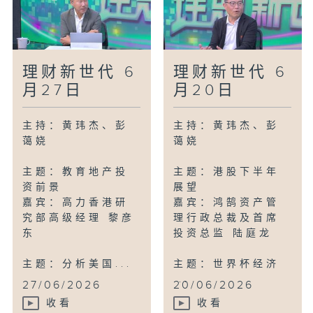
理财新世代 6
理财新世代 6
月27日
月20日
主持：黄玮杰、彭
主持：黄玮杰、彭
蔼娆
蔼娆
主题：教育地产投
主题：港股下半年
资前景
展望
嘉宾：高力香港研
嘉宾：鸿鹄资产管
究部高级经理 黎彦
理行政总裁及首席
东
投资总监 陆庭龙
主题：分析美国...
主题：世界杯经济
...
27/06/2026
20/06/2026
收看
收看