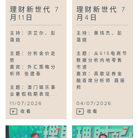
理财新世代 7
理财新世代 7
月11日
月4日
主持：洪艾尔、彭
主持：黄玮杰、彭
蔼娆
蔼娆
主题：分析金价走
主题：从618电商节
势
数据分析内地零售
嘉宾：外汇策略分
市道
析师 张建泰
嘉宾：高歌证券金
融首席分析师 聂振
主题：澳门娱乐事
邦
业暑假档期表现...
11/07/2026
04/07/2026
收看
收看