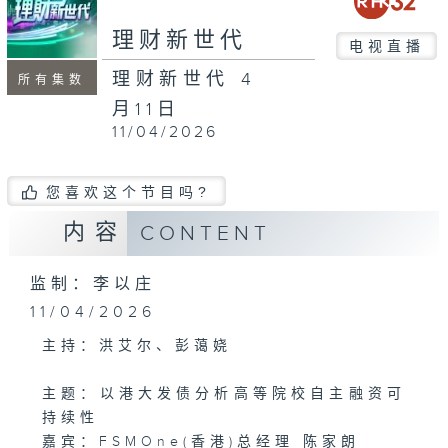
seconds
理财新世代
电视直播
理财新世代 4
所有集数
月11日
11/04/2026
您喜欢这个节目吗?
内容
CONTENT
监制：李以庄
11/04/2026
主持：洪艾尔、彭蔼娆
主题：以港大发债分析高等院校自主融资可
持续性
嘉宾：FSMOne(香港)总经理 陈家朗