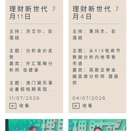
理财新世代 7
理财新世代 7
月11日
月4日
主持：洪艾尔、彭
主持：黄玮杰、彭
蔼娆
蔼娆
主题：分析金价走
主题：从618电商节
势
数据分析内地零售
嘉宾：外汇策略分
市道
析师 张建泰
嘉宾：高歌证券金
融首席分析师 聂振
主题：澳门娱乐事
邦
业暑假档期表现...
11/07/2026
04/07/2026
收看
收看