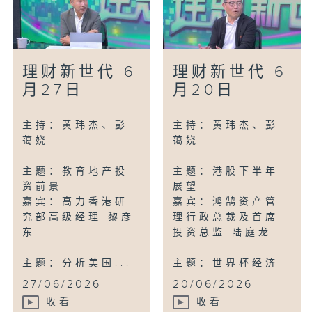
理财新世代 6
理财新世代 6
月27日
月20日
主持：黄玮杰、彭
主持：黄玮杰、彭
蔼娆
蔼娆
主题：教育地产投
主题：港股下半年
资前景
展望
嘉宾：高力香港研
嘉宾：鸿鹄资产管
究部高级经理 黎彦
理行政总裁及首席
东
投资总监 陆庭龙
主题：分析美国...
主题：世界杯经济
...
27/06/2026
20/06/2026
收看
收看