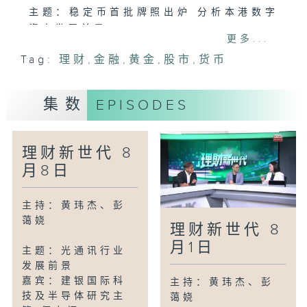
主题：稳定币首批牌照出炉 分析本港数字
资产发展前景
更多...
嘉宾：ZA Bank 商业客户业务主管 莫家
Tag:
理财
,
金融
,
黄金
,
股市
,
货币
熙
集数
EPISODES
理财新世代 8
月8日
主持：黄玮杰、彭
蔼娆
理财新世代 8
月1日
主题：光通讯行业
发展前景
嘉宾：建银国际科
主持：黄玮杰、彭
技及半导体研究主
蔼娆