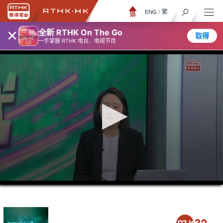
ENG
/
繁
×
全新 RTHK On The Go
取得
一手掌握 RTHK 电台、电视节目
0
seconds
of
45
minutes,
31