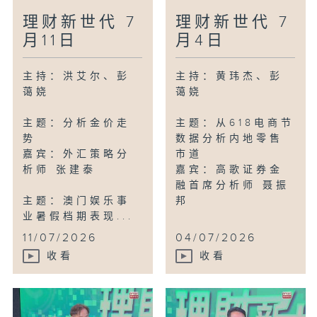
理财新世代 7
理财新世代 7
月11日
月4日
主持：洪艾尔、彭
主持：黄玮杰、彭
蔼娆
蔼娆
主题：分析金价走
主题：从618电商节
势
数据分析内地零售
嘉宾：外汇策略分
市道
析师 张建泰
嘉宾：高歌证券金
融首席分析师 聂振
主题：澳门娱乐事
邦
业暑假档期表现...
11/07/2026
04/07/2026
收看
收看