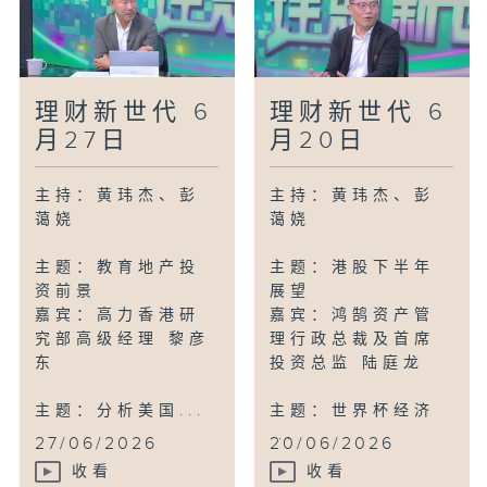
理财新世代 6
理财新世代 6
月27日
月20日
主持：黄玮杰、彭
主持：黄玮杰、彭
蔼娆
蔼娆
主题：教育地产投
主题：港股下半年
资前景
展望
嘉宾：高力香港研
嘉宾：鸿鹄资产管
究部高级经理 黎彦
理行政总裁及首席
东
投资总监 陆庭龙
主题：分析美国...
主题：世界杯经济
...
27/06/2026
20/06/2026
收看
收看