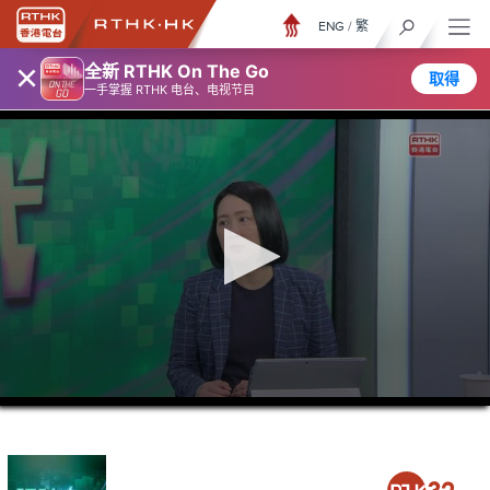
ENG
/
繁
×
全新 RTHK On The Go
取得
一手掌握 RTHK 电台、电视节目
0
seconds
of
46
minutes,
27