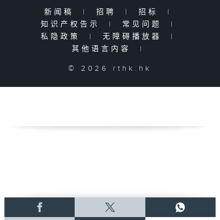
新闻稿
|
招聘
|
招标
|
知识产权告示
|
常见问题
|
私隐政策
|
无障碍播放器
|
其他语言内容
|
© 2026 rthk.hk