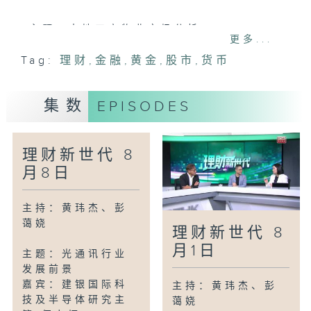
主题：本地工商物业市场分析
更多...
嘉宾：高力香港研究部及零售顾问主管 李
Tag:
理财
,
金融
,
黄金
,
股市
,
货币
婉茵
集数
EPISODES
理财新世代 8
月8日
主持：黄玮杰、彭
蔼娆
理财新世代 8
月1日
主题：光通讯行业
发展前景
嘉宾：建银国际科
主持：黄玮杰、彭
技及半导体研究主
蔼娆