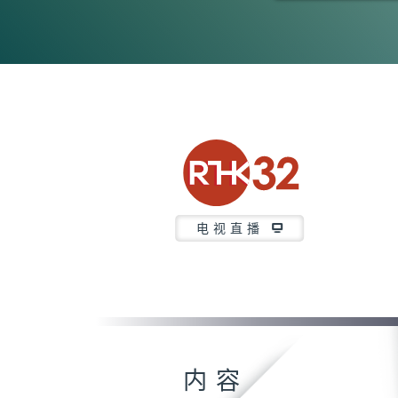
0
seconds
of
46
minutes,
38
seconds
Volume
90%
电视直播
内容