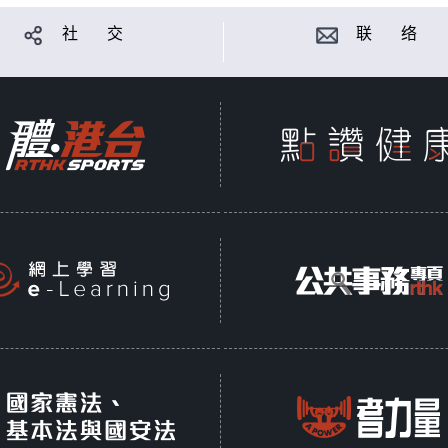
社 交
联 络