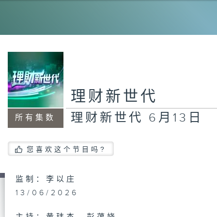
理
18
理
理财新世代
11
理财新世代 6月13日
所有集数
理
您喜欢这个节目吗?
日
监制：李以庄
13/06/2026
理
2