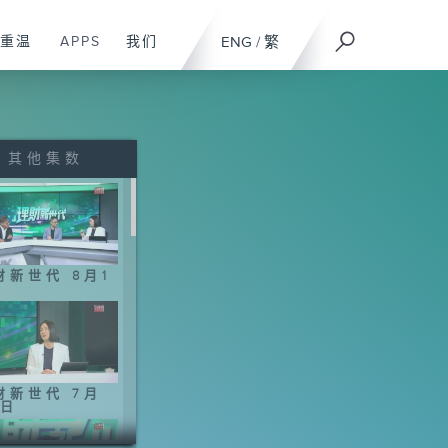
重温
APPS
我们
ENG
/
繁
其他集数
财新世代 8月1
财新世代 7月
5日