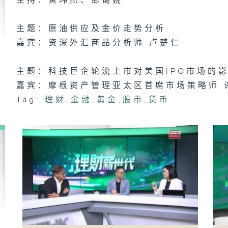
主持：黄玮杰、彭蔼娆
主题：原油供应及金价走势分析
嘉宾：资深外汇商品分析师 卢楚仁
理
2
主题：科技巨企轮流上市对美国IPO市场的
嘉宾：摩根资产管理亚太区首席市场策略师 
Tag:
理财
,
金融
,
黄金
,
股市
,
货币
理
日
理
3
理