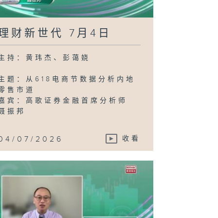
理财新世代 7月4日
主持：黄玮杰、彭蔼娆
主题：从618电商节数据分析内地
零售市道
嘉宾：高歌证券金融首席分析师
聂振邦
04/07/2026
收看